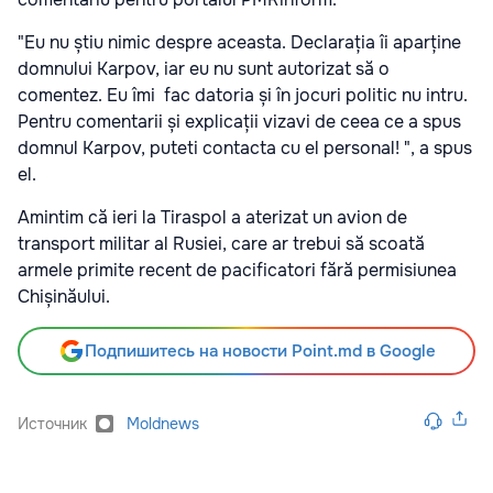
"Eu nu știu nimic despre aceasta. Declarația îi aparține
domnului Karpov, iar eu nu sunt autorizat să o
comentez. Eu îmi fac datoria și în jocuri politic nu intru.
Pentru comentarii și explicații vizavi de ceea ce a spus
domnul Karpov, puteti contacta cu el personal! ", a spus
el.
Amintim că ieri la Tiraspol a aterizat un avion de
transport militar al Rusiei, care ar trebui să scoată
armele primite recent de pacificatori fără permisiunea
Chișinăului.
Подпишитесь на новости Point.md в Google
Источник
Moldnews