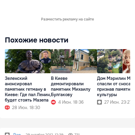
Разместить рекламу на сайте
Похожие новости
Зеленский
В Киеве
Дом Мэрилин Мо
анонсировал
демонтировали
спасли от сноса,
памятник гетману в
памятник Михаилу
признав памятни
Киеве: Где пал Ленин,
Булгакову
культуры
будет стоять Мазепа
4 Июн. 18:36
27 Июн. 23:27
28 Июн. 18:30
Pan
29 октября 2012, 12:39
731