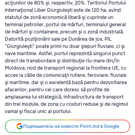
acţiunilor de 80% şi, respectiv, 20%. Teritoriul Portului
Internaţional Liber Giurgiuleşti este de 120 ha, avînd
statutul de zonă economică liberă şi cuprinde un
terminal petrolier, portul de mărfuri, terminalul general
de mărfuri şi containere, precum şi o zonă industrială.
Datorită poziţionării sale pe Dunărea de jos, PIL
”Giurgiuleşti” poate primi nu doar şlepuri fluviale, ci şi
nave maritime. Astfel, portul reprezintă singurul punct
direct de transbordare şi distribuţie rîu-mare din/în
Moldova, nod de transport regional la frontiera UE, cu
acces la căile de comunicaţii rutiere, feroviare, fluviale
şi maritime, dar şi o excelentă bază pentru dezvoltarea
afacerilor, pentru cei care doresc să profite de
amplasarea lui strategică, infrastructura de transport
din trei module, de zona cu costuri reduse şi de regimul
vamal şi fiscal unic al portului.
Подпишитесь на новости Point.md в Google