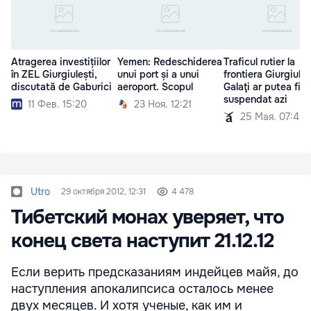
Atragerea investițiilor
Yemen: Redeschiderea
Traficul rutier la
în ZEL Giurgiulești,
unui port și a unui
frontiera Giurgiuleș
discutată de Gaburici
aeroport. Scopul
Galaţi ar putea fi
suspendat azi
11 Фев. 15:20
23 Ноя. 12:21
25 Мая. 07:44
Utro
29 октября 2012, 12:31
4 478
Тибетский монах уверяет, что
конец света наступит 21.12.12
Если верить предсказаниям индейцев майя, до
наступления апокалипсиса осталось менее
двух месяцев. И хотя ученые, как им и