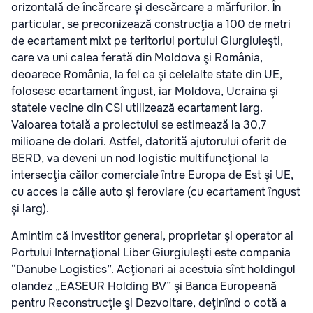
orizontală de încărcare şi descărcare a mărfurilor. În
particular, se preconizează construcţia a 100 de metri
de ecartament mixt pe teritoriul portului Giurgiuleşti,
care va uni calea ferată din Moldova şi România,
deoarece România, la fel ca şi celelalte state din UE,
folosesc ecartament îngust, iar Moldova, Ucraina şi
statele vecine din CSI utilizează ecartament larg.
Valoarea totală a proiectului se estimează la 30,7
milioane de dolari. Astfel, datorită ajutorului oferit de
BERD, va deveni un nod logistic multifuncţional la
intersecţia căilor comerciale între Europa de Est şi UE,
cu acces la căile auto şi feroviare (cu ecartament îngust
şi larg).
Amintim că investitor general, proprietar şi operator al
Portului Internaţional Liber Giurgiuleşti este compania
“Danube Logistics”. Acţionari ai acestuia sînt holdingul
olandez „EASEUR Holding BV” şi Banca Europeană
pentru Reconstrucţie şi Dezvoltare, deţinînd o cotă a