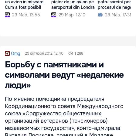
un avion în mișcare.
picior de un avion pe
patru sarcini pentr
Cum a fost posibil
aeroportul din Londra
procesul de negoci
29 Мар. 13:55
29 Мар. 12:10
28 Мар. 17:36
Omg
29 октября 2012, 12:40
1 288
Борьбу с памятниками и
символами ведут «недалекие
люди»
По мнению помощника председателя
Координационного совета Международного
союза «Содружество общественных
организаций ветеранов (пенсионеров)
независимых государств», контр-адмирала
Виталия Лосикова, правящий в Молдове