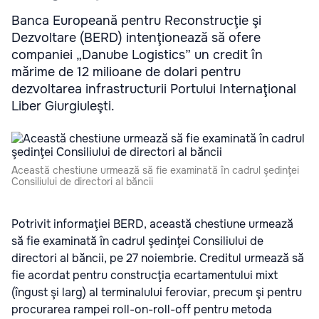
Banca Europeană pentru Reconstrucţie şi
Dezvoltare (BERD) intenţionează să ofere
companiei „Danube Logistics” un credit în
mărime de 12 milioane de dolari pentru
dezvoltarea infrastructurii Portului Internaţional
Liber Giurgiuleşti.
Această chestiune urmează să fie examinată în cadrul şedinţei
Consiliului de directori al băncii
Potrivit informaţiei BERD, această chestiune urmează
să fie examinată în cadrul şedinţei Consiliului de
directori al băncii, pe 27 noiembrie. Creditul urmează să
fie acordat pentru construcţia ecartamentului mixt
(îngust şi larg) al terminalului feroviar, precum şi pentru
procurarea rampei roll-on-roll-off pentru metoda