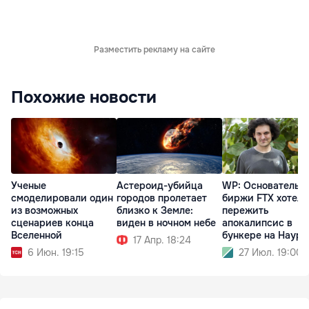
Разместить рекламу на сайте
Похожие новости
Ученые
Астероид-убийца
WP: Основатель
смоделировали один
городов пролетает
биржи FTX хотел
из возможных
близко к Земле:
пережить
сценариев конца
виден в ночном небе
апокалипсис в
Вселенной
бункере на Науру
17 Апр. 18:24
6 Июн. 19:15
27 Июл. 19:00