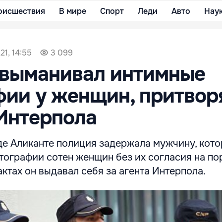
оисшествия
В мире
Спорт
Леди
Авто
Нау
21, 14:55
3 099
 выманивал интимные
ии у женщин, притвор
Интерпола
де Аликанте полиция задержала мужчину, кот
тографии сотен женщин без их согласия на по
актах он выдавал себя за агента Интерпола.