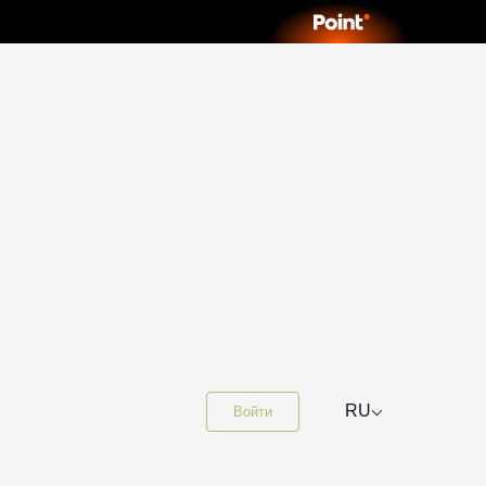
⌵
RU
Войти