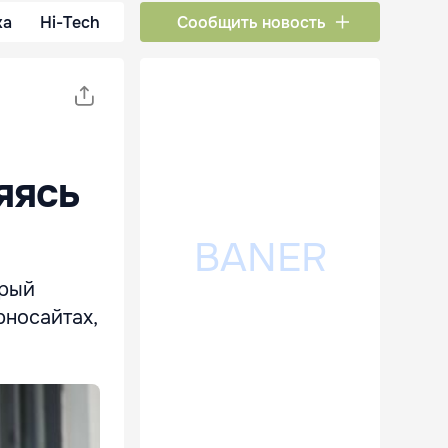
ка
Hi-Tech
Сообщить новость
яясь
орый
рносайтах,