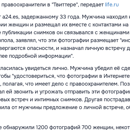
 правоохранители в "Твиттере", передает
life.ru
т a24.es, задержанному 33 года. Мужчина находил 
ии женщин и размещал их вместе с контактами на
е публикации снимков он связывался с женщинами 
рпола, заявлял, что эти фотографии размещает "ин
вергаются опасности, и назначал личную встречу 
лее подробной информации".
ласилась увидеться лично. Мужчина убедил её сде
обы "удостовериться, что фотографии в Интернете 
, полагая, что имеет дело с правоохранителем. По
л ей звонить и угрожать отправить эти фотографи
овых встреч и интимных снимков. Другая пострада
чила от мужчины предложение о личной встрече, о
е обнаружили 1200 фотографий 700 женщин, неко