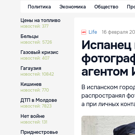
Политика
Экономика
Общество
Пр
Цены на топливо
новостей:
377
16 февраля 20
Life
Бельцы
Испанец
новостей:
5726
Газовый кризис
фотограф
новостей:
407
агентом 
Гагаузия
новостей:
10842
Кишинев
В испанском горо
новостей:
770
распространял фо
ДТП в Молдове
а при личных конт
новостей:
7823
Нет войне
новостей:
131
Приднестровье