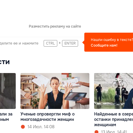
Разместить рекламу на сайте
Нашли ошибку в тексте
+
делите ее и нажмите
CTRL
ENTER
Сообщите нам!
сти
али за
Ученые опровергли миф о
Найденные в озере
мным
многозадачности женщин
останки принадле
женщинам
14 Июл. 14:08
13 Июл. 14:41