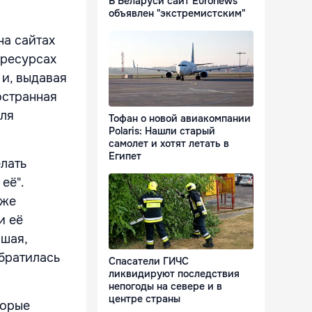
В Беларуси сайт Euronews
объявлен "экстремистским"
на сайтах
 ресурсах
и, выдавая
остранная
для
Тофан о новой авиакомпании
Polaris: Нашли старый
самолет и хотят летать в
Египет
лать
её".
зже
и её
вшая,
братилась
Спасатели ГИЧС
ликвидируют последствия
непогоды на севере и в
центре страны
торые