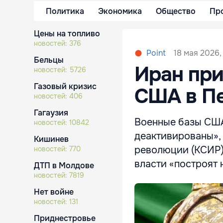
Политика
Экономика
Общество
Пр
Цены на топливо
новостей:
376
18 мая 2026, 
Point
Бельцы
Иран при
новостей:
5726
Газовый кризис
США в П
новостей:
406
Гагаузия
Военные базы США
новостей:
10842
деактивированы»,
Кишинев
революции (КСИР)
новостей:
770
власти «построят 
ДТП в Молдове
новостей:
7819
Нет войне
новостей:
131
Приднестровье