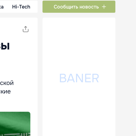
ка
Hi-Tech
Сообщить новость
зы
мской
ские