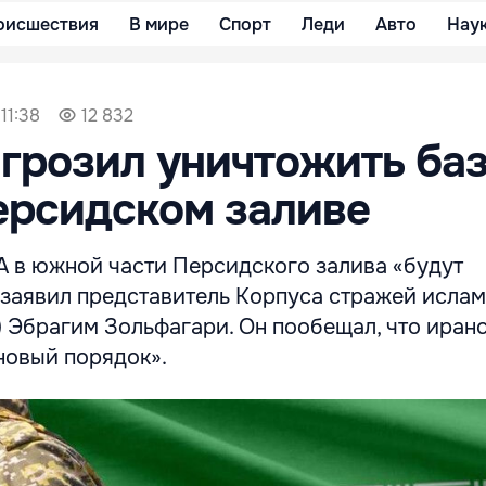
оисшествия
В мире
Спорт
Леди
Авто
Нау
11:38
12 832
грозил уничтожить ба
ерсидском заливе
 в южной части Персидского залива «будут
 заявил представитель Корпуса стражей исла
 Эбрагим Зольфагари. Он пообещал, что иран
новый порядок».