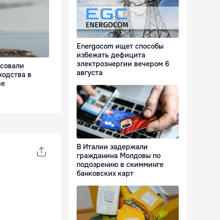
Energocom ищет способы
избежать дефицита
электроэнергии вечером 6
асовали
августа
ходства в
ве
В Италии задержали
гражданина Молдовы по
подозрению в скимминге
банковских карт