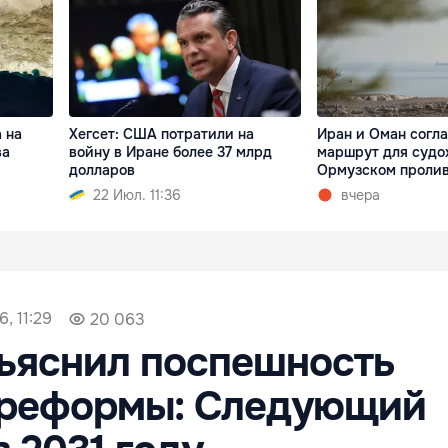
 на
Хегсет: США потратили на
Иран и Оман согл
ва
войну в Иране более 37 млрд
маршрут для судо
долларов
Ормузском проли
22 Июл. 11:36
вчера
, 11:29
20 063
ъяснил поспешность
 реформы: Следующий