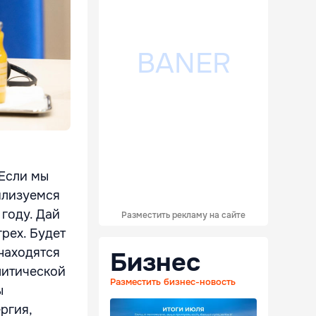
 Если мы
билизуемся
 году. Дай
Разместить рекламу на сайте
грех. Будет
находятся
Бизнес
литической
Разместить бизнес-новость
ы
ргия,