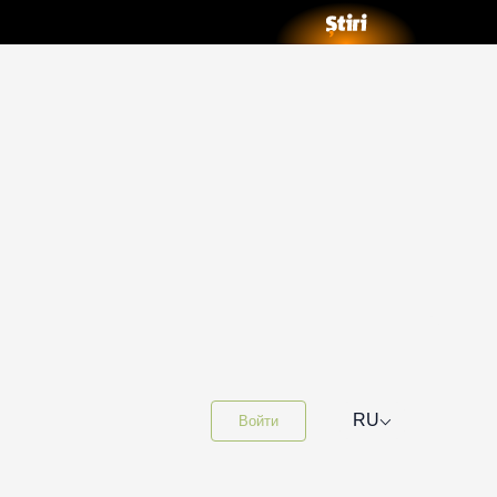
⌵
RU
Войти