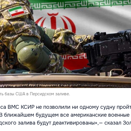
ть базы США в Персидском заливе.
аса ВМС КСИР не позволили ни одному судну прой
В ближайшем будущем все американские военные 
ского залива будут деактивированы»,— сказал Зо