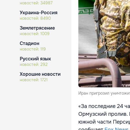
новостей:
34987
Украина-Россия
новостей:
8490
Землетрясение
новостей:
1009
Стадион
новостей:
119
Русский язык
новостей:
292
Хорошие новости
новостей:
1721
Иран пригрозил уничтожи
«За последние 24 ч
Ормузский пролив. 
южной части Персид
сообщает
Fox News
.