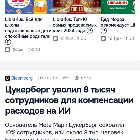
Librarius: Всё для
Librarius: Топ-10
Дед Мороз
школы -
самых продаваемых
рекомендует Libra
подготовленные дети,
книг 2024 года Ⓟ
Ⓟ
спокойные родители
14 Янв. 11:00
16 Дек. 11:00
Ⓟ
18 Авг. 08:00
Bloomberg
21 мая 2026, 10:59
8 958
Цукерберг уволил 8 тысяч
сотрудников для компенсации
расходов на ИИ
Основатель Meta Марк Цукерберг сократил
10% сотрудников, или около 8 тыс. человек.
Еще около 7 тыс. сотрудников будут