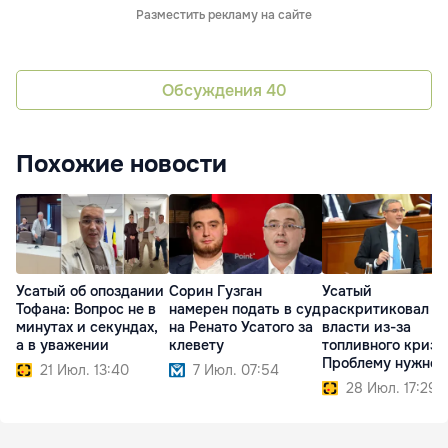
Разместить рекламу на сайте
Обсуждения
40
Похожие новости
Усатый об опоздании
Сорин Гузган
Усатый
Тофана: Вопрос не в
намерен подать в суд
раскритиковал
минутах и секундах,
на Ренато Усатого за
власти из-за
а в уважении
клевету
топливного кризи
Проблему нужно
21 Июл. 13:40
7 Июл. 07:54
предотвращать
28 Июл. 17:29