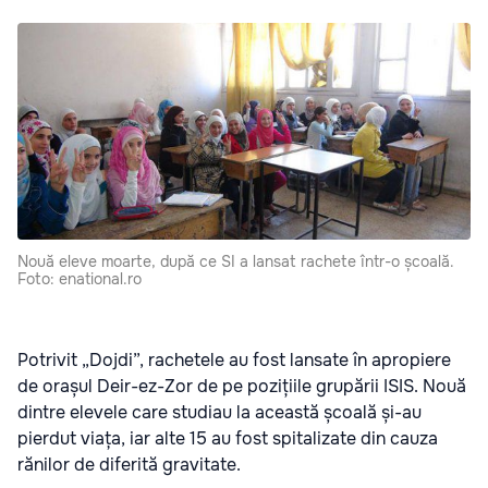
Nouă eleve moarte, după ce SI a lansat rachete într-o școală.
Foto: enational.ro
Potrivit „
Dojdi
”, rachetele au fost lansate în apropiere
de orașul Deir-ez-Zor de pe pozițiile grupării ISIS. Nouă
dintre elevele care studiau la această școală și-au
pierdut viața, iar alte 15 au fost spitalizate din cauza
rănilor de diferită gravitate.