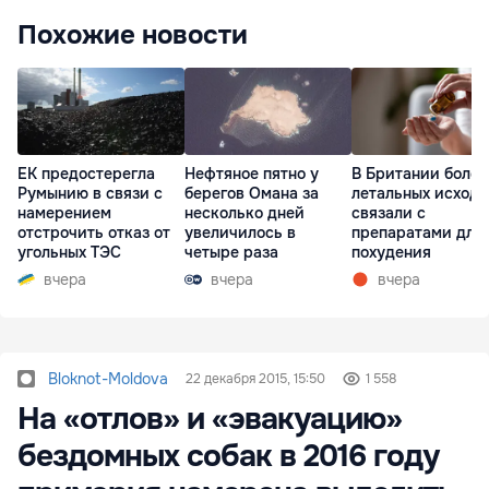
Похожие новости
ЕК предостерегла
Нефтяное пятно у
В Британии более
Румынию в связи с
берегов Омана за
летальных исходо
намерением
несколько дней
связали с
отстрочить отказ от
увеличилось в
препаратами для
угольных ТЭС
четыре раза
похудения
вчера
вчера
вчера
Bloknot-Moldova
22 декабря 2015, 15:50
1 558
На «отлов» и «эвакуацию»
бездомных собак в 2016 году