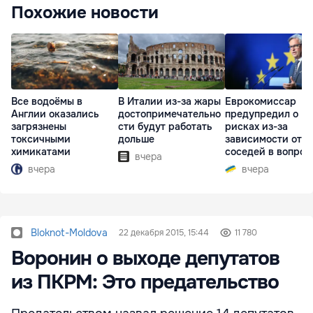
Похожие новости
Все водоёмы в
В Италии из-за жары
Еврокомиссар
Англии оказались
достопримечательно
предупредил о
загрязнены
сти будут работать
рисках из-за
токсичными
дольше
зависимости от
химикатами
соседей в вопрос
вчера
границ
вчера
вчера
Bloknot-Moldova
22 декабря 2015, 15:44
11 780
Воронин о выходе депутатов
из ПКРМ: Это предательство