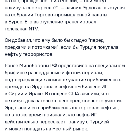
на нас, прежде всего из России, — они могут
покинуть свое кресло?", — заявил Эрдоган, выступая
на собрании Торгово-промышленной палаты
в Бурсе. Его выступление транслировал
телеканал NTV.
Он добавил, что ему было бы стыдно "перед
предками и потомками", если бы
Турция
покупала
нефть у террористов.
Ранее Минобороны РФ представило на специальном
брифинге разведданные и фотоматериалы,
подтверждающие активное участие приближенных
президента Эрдогана в нефтяном бизнесе ИГ
в
Сирии
и Ираке. В госдепе США заявили, что
не видят доказательств непосредственного участия
Эрдогана и его приближенных к торговле нефтью,
но в то же вре
мя признали, что нефть ИГ
действительно пересекает границу с Турцией
и может попадать на местный рынок.