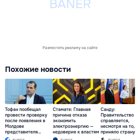
Разместить рекламу на сайте
Похожие новости
Тофан пообещал
Стамате: Главная
Санду:
провести проверку
причина отказа
Правительство
после появления в
экономить
справляется,
Молдове
электроэнергию —
несмотря на то, ч
представителя
недоверие к властям
приняло страну в
Южной Осетии
разгар кризиса
вчера
вчера
вчера