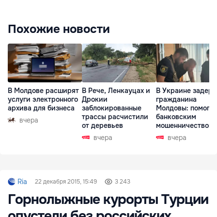
Похожие новости
В Молдове расширят
В Рече, Ленкауцах и
В Украине задер
услуги электронного
Дрокии
гражданина
архива для бизнеса
заблокированные
Молдовы: помогал
трассы расчистили
банковским
вчера
от деревьев
мошенничеством 
Чехии
вчера
вчера
Ria
22 декабря 2015, 15:49
3 243
Горнолыжные курорты Турции
опустели без российских