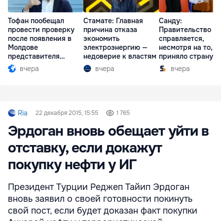
Тофан пообещал
Стамате: Главная
Санду:
провести проверку
причина отказа
Правительство
после появления в
экономить
справляется,
Молдове
электроэнергию —
несмотря на то, ч
представителя
недоверие к властям
приняло страну в
Южной Осетии
разгар кризиса
вчера
вчера
вчера
Ria
22 декабря 2015, 15:55
1 765
Эрдоган вновь обещает уйти в
отставку, если докажут
покупку нефти у ИГ
Президент Турции Реджеп Тайип Эрдоган
вновь заявил о своей готовности покинуть
свой пост, если будет доказан факт покупки