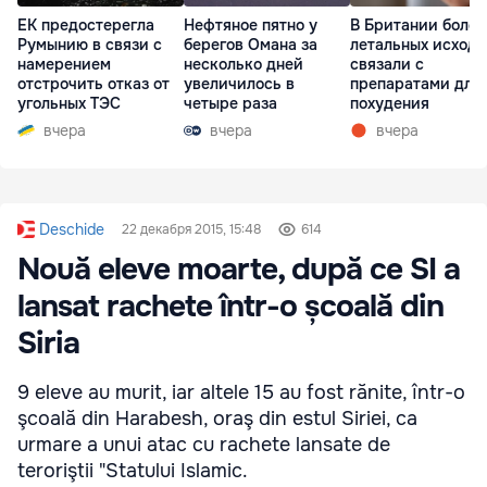
ЕК предостерегла
Нефтяное пятно у
В Британии более
Румынию в связи с
берегов Омана за
летальных исходо
намерением
несколько дней
связали с
отстрочить отказ от
увеличилось в
препаратами для
угольных ТЭС
четыре раза
похудения
вчера
вчера
вчера
Deschide
22 декабря 2015, 15:48
614
Nouă eleve moarte, după ce SI a
lansat rachete într-o școală din
Siria
9 eleve au murit, iar altele 15 au fost rănite, într-o
şcoală din Harabesh, oraş din estul Siriei, ca
urmare a unui atac cu rachete lansate de
teroriştii "Statului Islamic.