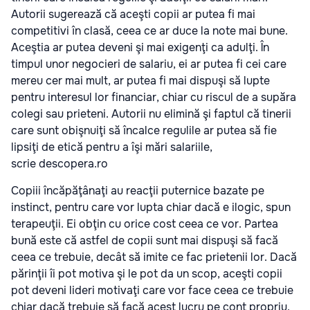
Autorii sugerează că aceşti copii ar putea fi mai
competitivi în clasă, ceea ce ar duce la note mai bune.
Aceştia ar putea deveni şi mai exigenţi ca adulţi. În
timpul unor negocieri de salariu, ei ar putea fi cei care
mereu cer mai mult, ar putea fi mai dispuşi să lupte
pentru interesul lor financiar, chiar cu riscul de a supăra
colegi sau prieteni. Autorii nu elimină şi faptul că tinerii
care sunt obişnuiţi să încalce regulile ar putea să fie
lipsiţi de etică pentru a îşi mări salariile,
scrie descopera.ro
Copiii încăpăţânaţi au reacţii puternice bazate pe
instinct, pentru care vor lupta chiar dacă e ilogic, spun
terapeuţii. Ei obţin cu orice cost ceea ce vor. Partea
bună este că astfel de copii sunt mai dispuşi să facă
ceea ce trebuie, decât să imite ce fac prietenii lor. Dacă
părinţii îi pot motiva şi le pot da un scop, aceşti copii
pot deveni lideri motivaţi care vor face ceea ce trebuie
chiar dacă trebuie să facă acest lucru pe cont propriu.