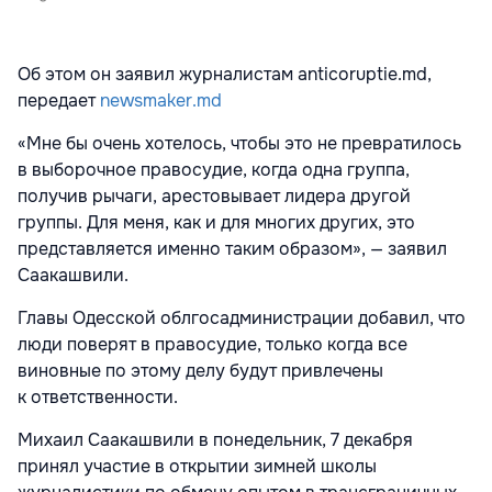
Об этом он заявил журналистам anticoruptie.md,
передает
newsmaker.md
«Мне бы очень хотелось, чтобы это не превратилось
в выборочное правосудие, когда одна группа,
получив рычаги, арестовывает лидера другой
группы. Для меня, как и для многих других, это
представляется именно таким образом», — заявил
Саакашвили.
Главы Одесской облгосадминистрации добавил, что
люди поверят в правосудие, только когда все
виновные по этому делу будут привлечены
к ответственности.
Михаил Саакашвили в понедельник, 7 декабря
принял участие в открытии зимней школы