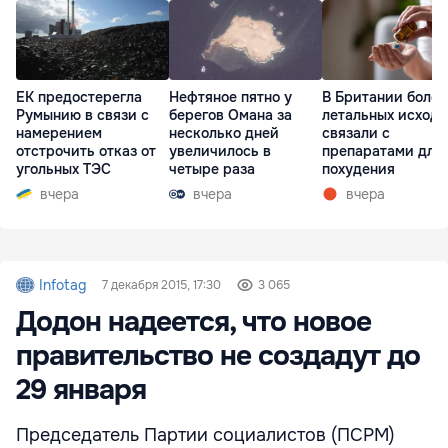
ЕК предостерегла
Нефтяное пятно у
В Британии более
Румынию в связи с
берегов Омана за
летальных исходо
намерением
несколько дней
связали с
отстрочить отказ от
увеличилось в
препаратами для
угольных ТЭС
четыре раза
похудения
вчера
вчера
вчера
Infotag
7 декабря 2015, 17:30
3 065
Додон надеется, что новое
правительство не создадут до
29 января
Председатель Партии социалистов (ПСРМ)