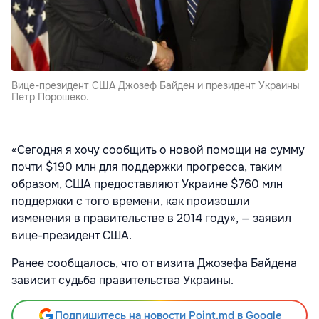
Вице-президент США Джозеф Байден и президент Украины
Петр Порошеко.
«Сегодня я хочу сообщить о новой помощи на сумму
почти $190 млн для поддержки прогресса, таким
образом, США предоставляют Украине $760 млн
поддержки с того времени, как произошли
изменения в правительстве в 2014 году», — заявил
вице-президент США.
Ранее сообщалось, что от визита Джозефа Байдена
зависит судьба правительства Украины.
Подпишитесь на новости Point.md в Google