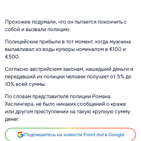
Прохожие подумали, что он пытается покончить с
собой и вызвали полицию.
Полицейские прибыли в тот момент, когда мужчина
вылавливал из воды купюры номиналом в €100 и
€500.
Согласно австрийским законам, нашедший деньги и
передавший их полиции человек получает от 5% до
10% всей суммы.
По словам представителя полиции Романа
Хаслингера, не было никаких сообщений о краже
или другом преступлении на такую крупную сумму
денег.
Подпишитесь на новости Point.md в Google