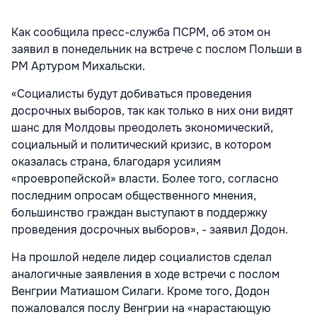
Как сообщила пресс-служба ПСРМ, об этом он
заявил в понедельник на встрече с послом Польши в
РМ Артуром Михальски.
«Социалисты будут добиваться проведения
досрочных выборов, так как только в них они видят
шанс для Молдовы преодолеть экономический,
социальный и политический кризис, в котором
оказалась страна, благодаря усилиям
«проевропейской» власти. Более того, согласно
последним опросам общественного мнения,
большинство граждан выступают в поддержку
проведения досрочных выборов», - заявил Додон.
На прошлой неделе лидер социалистов сделал
аналогичные заявления в ходе встречи с послом
Венгрии Матиашом Силаги. Кроме того, Додон
пожаловался послу Венгрии на «нарастающую