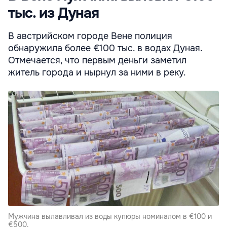
тыс. из Дуная
В австрийском городе Вене полиция
обнаружила более €100 тыс. в водах Дуная.
Отмечается, что первым деньги заметил
житель города и нырнул за ними в реку.
Мужчина вылавливал из воды купюры номиналом в €100 и
€500.