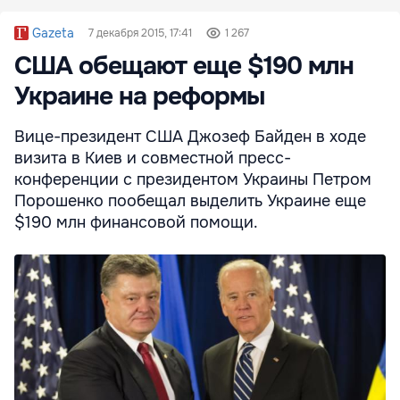
Gazeta
7 декабря 2015, 17:41
1 267
США обещают еще $190 млн
Украине на реформы
Вице-президент США Джозеф Байден в ходе
визита в Киев и совместной пресс-
конференции с президентом Украины Петром
Порошенко пообещал выделить Украине еще
$190 млн финансовой помощи.