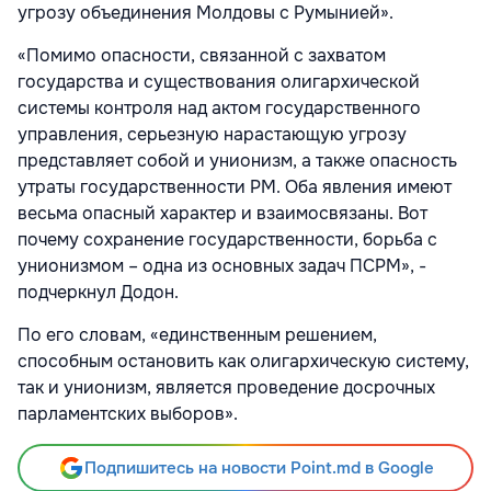
угрозу объединения Молдовы с Румынией».
«Помимо опасности, связанной с захватом
государства и существования олигархической
системы контроля над актом государственного
управления, серьезную нарастающую угрозу
представляет собой и унионизм, а также опасность
утраты государственности РМ. Оба явления имеют
весьма опасный характер и взаимосвязаны. Вот
почему сохранение государственности, борьба с
унионизмом – одна из основных задач ПСРМ», -
подчеркнул Додон.
По его словам, «единственным решением,
способным остановить как олигархическую систему,
так и унионизм, является проведение досрочных
парламентских выборов».
Подпишитесь на новости Point.md в Google