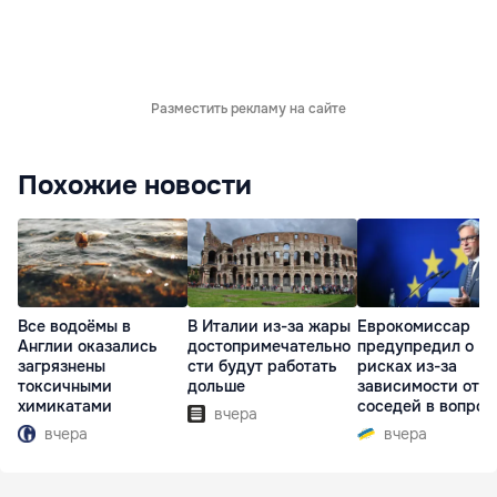
Разместить рекламу на сайте
Похожие новости
Все водоёмы в
В Италии из-за жары
Еврокомиссар
Англии оказались
достопримечательно
предупредил о
загрязнены
сти будут работать
рисках из-за
токсичными
дольше
зависимости от
химикатами
соседей в вопрос
вчера
границ
вчера
вчера