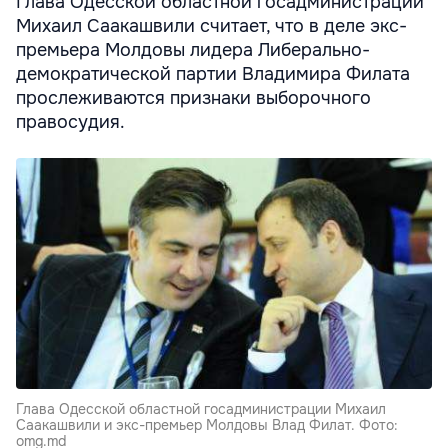
Глава Одесской областной госадминистрации
Михаил Саакашвили считает, что в деле экс-
премьера Молдовы лидера Либерально-
демократической партии Владимира Филата
прослеживаются признаки выборочного
правосудия.
Глава Одесской областной госадминистрации Михаил
Саакашвили и экс-премьер Молдовы Влад Филат. Фото:
omg.md