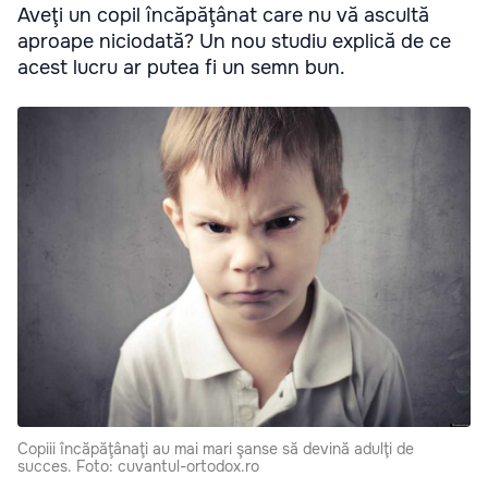
Aveţi un copil încăpăţânat care nu vă ascultă
aproape niciodată? Un nou studiu explică de ce
acest lucru ar putea fi un semn bun.
Copiii încăpăţânaţi au mai mari şanse să devină adulţi de
succes. Foto: cuvantul-ortodox.ro