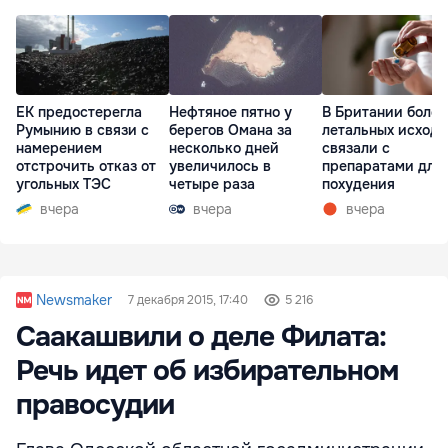
ЕК предостерегла
Нефтяное пятно у
В Британии более
Румынию в связи с
берегов Омана за
летальных исходо
намерением
несколько дней
связали с
отстрочить отказ от
увеличилось в
препаратами для
угольных ТЭС
четыре раза
похудения
вчера
вчера
вчера
Newsmaker
7 декабря 2015, 17:40
5 216
Саакашвили о деле Филата:
Речь идет об избирательном
правосудии