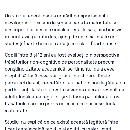
Un studiu recent, care a urmărit comportamentul
elevilor din primii ani de şcoală până la maturitate, a
descoperit că cei care încalcă regulile sau, mai bine zis,
îşi contrazic părinţii des, ajung de cele mai multe ori
studenţi foarte buni sau adulţi cu salarii foarte bune.
Copiii între 8 şi 12 ani au fost evaluaţi din perspectiva
trăsăturilor non-cognitive de personalitate precum
conştiinciozitate academică, sentimentul de a avea
dreptul să facă ceva sau gradul de sfidare. Peste
patruzeci de ani, cercetătorii au luat din nou legătura cu
participanţii la studiu pentru a vedea cum au devenit ca
adulţi. Încălcarea regulilor şi sfidarea părinţilor au fost
trăsăturile care au prezis cel mai bine succesul lor la
maturitate.
Studiul nu explică de ce există această legătură între
tinerii care încalcă regulile şi adulţii cu salarii mari.