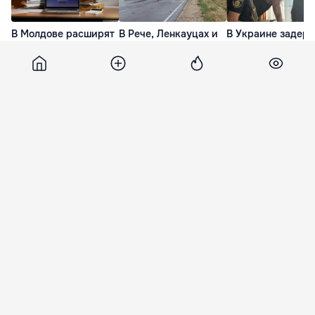
В Молдове расширят
В Рече, Ленкауцах и
В Украине задер
услуги электронного
Дрокии
гражданина
архива для бизнеса
заблокированные
Молдовы: помогал
трассы расчистили
банковским
вчера
от деревьев
мошенничеством 
Чехии
вчера
вчера
Sporter
7 декабря 2015, 17:20
1 812
Юные бойцы муайтай
Молдовы привезли 5 медалей
из Украины
В период с 4 по 6 декабря юные бойцы
Национальной Федерации Муайтай Молдовы
приняли участие в Открытом Кубке города