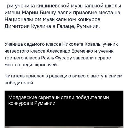
Три ученика кишиневской музыкальной школы
имени Марии Биешу взяли призовые места на
Национальном музыкальном конкурсе
Димитрия Куклина в Галаце, Румыния.
Ученица седьмого класса Николета Коваль, ученик
четвертого класса Александр Ерёменко и ученик
третьего класса Рауль Фусару завевали первое
место среди скрипачей.
Читатель прислал в редакцию видео с выступлением
победителей.