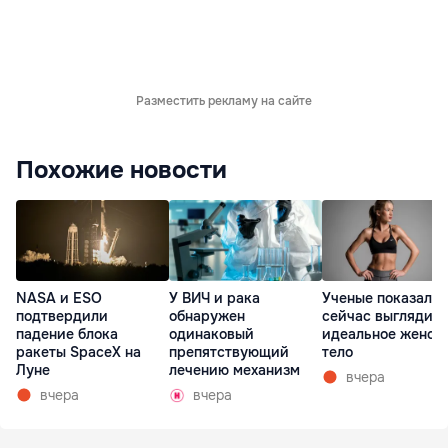
Разместить рекламу на сайте
Похожие новости
NASA и ESO
У ВИЧ и рака
Ученые показали,
подтвердили
обнаружен
сейчас выглядит
падение блока
одинаковый
идеальное женск
ракеты SpaceX на
препятствующий
тело
Луне
лечению механизм
вчера
вчера
вчера