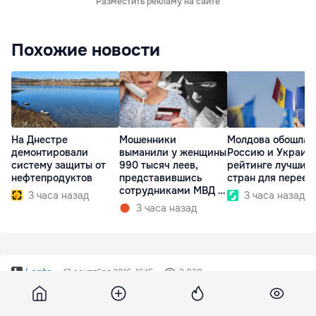
Разместить рекламу на сайте
Похожие новости
На Днестре
Мошенники
Молдова обошла
демонтировали
выманили у женщины
Россию и Украину
систему защиты от
990 тысяч леев,
рейтинге лучших
нефтепродуктов
представившись
стран для переез
сотрудниками МВД и
3 часа назад
3 часа назад
СИБ
3 часа назад
Lenta
12 сентября 2016, 16:15
2 030
Работа мечты: финский отель