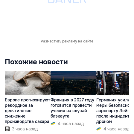
Разместить рекламу на сайте
Похожие новости
Европе прогнозируют
Франция в 2027 году
Германия усилит
рекордное за
готовится провести
меры безопасност
десятилетие
учения на случай
аэропорту Лейпц
снижение
блэкаута
после инцидента 
производства сахара
дроном
4 часа назад
3 часа назад
4 часа назад