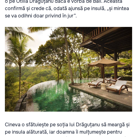
o pe Otilia Drăguțanu dacă e vorba de Bali. Aceasta
confirmă și crede că, odată ajunsă pe insulă, „și mintea
se va odihni doar privind în jur”.
Cineva o sfătuiește pe soția lui Drăguțanu să meargă și
pe insula alăturată, iar doamna îi mulțumește pentru