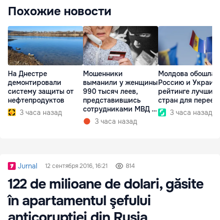
Похожие новости
На Днестре
Мошенники
Молдова обошла
демонтировали
выманили у женщины
Россию и Украину
систему защиты от
990 тысяч леев,
рейтинге лучших
нефтепродуктов
представившись
стран для переез
сотрудниками МВД и
3 часа назад
3 часа назад
СИБ
3 часа назад
Jurnal
12 сентября 2016, 16:21
814
122 de milioane de dolari, găsite
în apartamentul şefului
anticorupţiei din Rusia