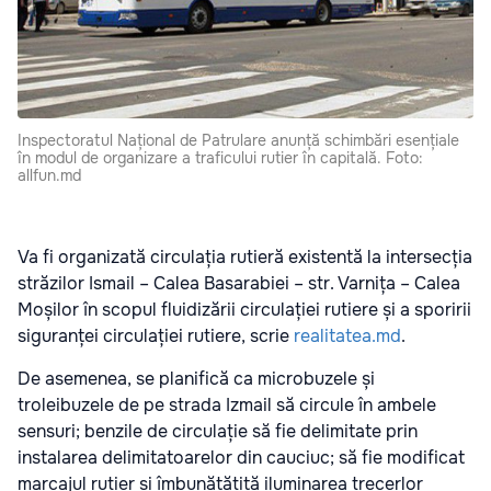
Inspectoratul Național de Patrulare anunță schimbări esențiale
în modul de organizare a traficului rutier în capitală. Foto:
allfun.md
Va fi organizată circulația rutieră existentă la intersecția
străzilor Ismail – Calea Basarabiei – str. Varnița – Calea
Moșilor în scopul fluidizării circulației rutiere și a sporirii
siguranței circulației rutiere, scrie
realitatea.md
.
De asemenea, se planifică ca microbuzele și
troleibuzele de pe strada Izmail să circule în ambele
sensuri; benzile de circulație să fie delimitate prin
instalarea delimitatoarelor din cauciuc; să fie modificat
marcajul rutier și îmbunătățită iluminarea trecerlor