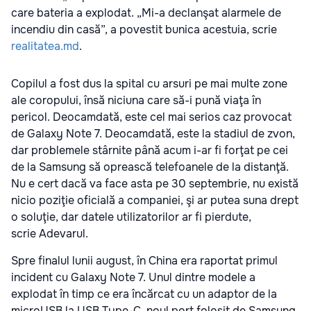
care bateria a explodat. „Mi-a declanşat alarmele de
incendiu din casă”, a povestit bunica acestuia, scrie
realitatea.md
.
Copilul a fost dus la spital cu arsuri pe mai multe zone
ale coropului, însă niciuna care să-i pună viaţa în
pericol. Deocamdată, este cel mai serios caz provocat
de Galaxy Note 7. Deocamdată, este la stadiul de zvon,
dar problemele stârnite până acum i-ar fi forţat pe cei
de la Samsung să oprească telefoanele de la distanţă.
Nu e cert dacă va face asta pe 30 septembrie, nu există
nicio poziţie oficială a companiei, şi ar putea suna drept
o soluţie, dar datele utilizatorilor ar fi pierdute,
scrie Adevarul.
Spre finalul lunii august, în China era raportat primul
incident cu Galaxy Note 7. Unul dintre modele a
explodat în timp ce era încărcat cu un adaptor de la
microUSB la USB Type-C, noul port folosit de Samsung.