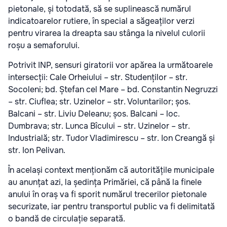
pietonale, și totodată, să se suplinească numărul
indicatoarelor rutiere, în special a săgeaților verzi
pentru virarea la dreapta sau stânga la nivelul culorii
roșu a semaforului.
Potrivit INP, sensuri giratorii vor apărea la următoarele
intersecții: Cale Orheiului – str. Studenților – str.
Socoleni; bd. Ștefan cel Mare – bd. Constantin Negruzzi
– str. Ciuflea; str. Uzinelor – str. Voluntarilor; șos.
Balcani – str. Liviu Deleanu; șos. Balcani – loc.
Dumbrava; str. Lunca Bîcului – str. Uzinelor – str.
Industrială; str. Tudor Vladimirescu – str. Ion Creangă și
str. Ion Pelivan.
În același context menționăm că autoritățile municipale
au anunțat azi, la ședința Primăriei, că până la finele
anului în oraș va fi sporit numărul trecerilor pietonale
securizate, iar pentru transportul public va fi delimitată
o bandă de circulație separată.