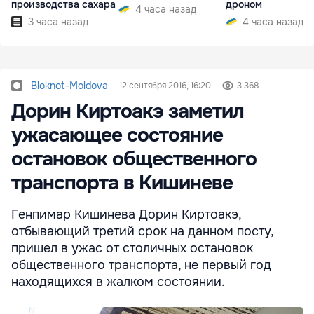
производства сахара
дроном
4 часа назад
3 часа назад
4 часа назад
Bloknot-Moldova
12 сентября 2016, 16:20
3 368
Дорин Киртоакэ заметил
ужасающее состояние
остановок общественного
транспорта в Кишиневе
Генпимар Кишинева Дорин Киртоакэ,
отбывающий третий срок на данном посту,
пришел в ужас от столичных остановок
общественного транспорта, не первый год
находящихся в жалком состоянии.