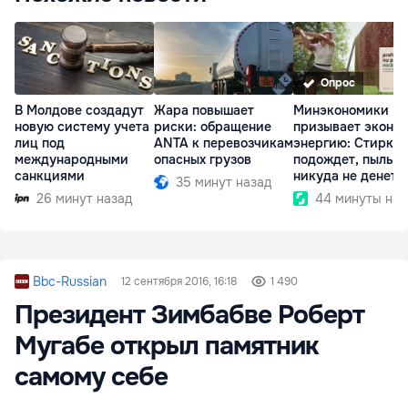
Опрос
В Молдове создадут
Жара повышает
Минэкономики
новую систему учета
риски: обращение
призывает эконо
лиц под
ANTA к перевозчикам
энергию: Стирка
международными
опасных грузов
подождет, пыль
санкциями
никуда не денетс
35 минут назад
26 минут назад
44 минуты наз
Bbc-Russian
12 сентября 2016, 16:18
1 490
Президент Зимбабве Роберт
Мугабе открыл памятник
самому себе