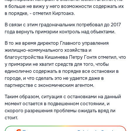
я больше не вижу у него возможности содержать их
в порядке, - отметил Киртоакэ.
В связи с этим градоначальник потребовал до 2017
года вернуть примэрии контроль над объектами.
В то же время директор Главного управления
жилищно-коммунального хозяйства и
благоустройства Кишинева Петру Гонтя отметил, что
у примэрии не хватит средств для того, чтобы
единолично содержать в порядке все остановки в
городе, и что сделать это не удается даже в
партнерстве с экономическим агентом.
Таким образом, ситуация с остановками на данный
момент остается в подвешенном состоянии, и
скорого разрешения проблемы ожидать вряд ли
стоит.