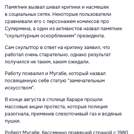
Памятник вызвал шквал критики и насмешек
в социальных сетях. Некоторые пользователи
сравнивали его с персонажем комиксов про
Супермена, а один из активистов назвал памятник
"скульптурным оскорблением" президента.
Сам скульптор в ответ на критику заявил, что
работал очень старательно, однако результат
получился не таким, каким ожидали.
Работу похвалил и Мугабе, который назвал
посвященную себе статую "замечательным
искусством".
В конце августа в столице Хараре прошли
массовые акции протеста, которые полиция
разогнала, применив слезоточивый газ и водяные
пушки.
Роберт Мугабе, бессменно правящий страной с 1980