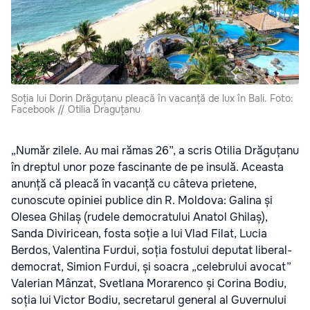
Soția lui Dorin Drăguțanu pleacă în vacanță de lux în Bali. Foto:
Facebook // Otilia Draguțanu
„Număr zilele. Au mai rămas 26”, a scris Otilia Drăguțanu
în dreptul unor poze fascinante de pe insulă. Aceasta
anunță că pleacă în vacanță cu câteva prietene,
cunoscute opiniei publice din R. Moldova: Galina și
Olesea Ghilaș (rudele democratului Anatol Ghilaș),
Sanda Diviricean, fosta soție a lui Vlad Filat, Lucia
Berdos, Valentina Furdui, soția fostului deputat liberal-
democrat, Simion Furdui, și soacra „celebrului avocat”
Valerian Mânzat, Svetlana Morarenco și Corina Bodiu,
soția lui Victor Bodiu, secretarul general al Guvernului