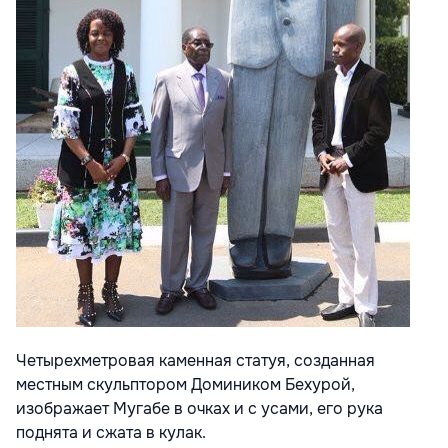
Четырехметровая каменная статуя, созданная
местным скульптором Домиником Бехурой,
изображает Мугабе в очках и с усами, его рука
поднята и сжата в кулак.