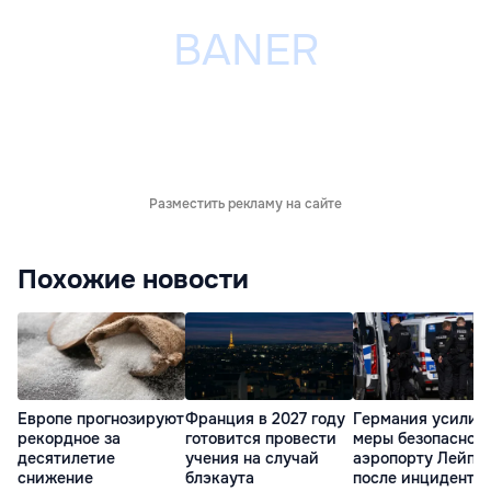
Разместить рекламу на сайте
Похожие новости
Европе прогнозируют
Франция в 2027 году
Германия усилит
рекордное за
готовится провести
меры безопасност
десятилетие
учения на случай
аэропорту Лейпц
снижение
блэкаута
после инцидента 