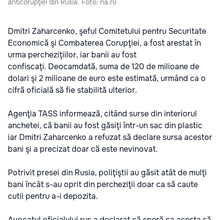
anticorupţiei din Rusia. Foto: ria.ru
Dmitri Zaharcenko, şeful Comitetului pentru Securitate
Economică şi Combaterea Corupţiei, a fost arestat în
urma percheziţiilor, iar banii au fost
confiscaţi. Deocamdată, suma de 120 de milioane de
dolari şi 2 milioane de euro este estimată, urmând ca o
cifră oficială să fie stabilită ulterior.
Agenţia TASS informează, citând surse din interiorul
anchetei, că banii au fost găsiţi într-un sac din plastic
iar Dmitri Zaharcenko a refuzat să declare sursa acestor
bani şi a precizat doar că este nevinovat.
Potrivit presei din Rusia, poliţiştii au găsit atât de mulţi
bani încât s-au oprit din percheziţii doar ca să caute
cutii pentru a-i depozita.
Avocatul oficialului rus a declarat că speră ca acesta să