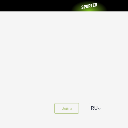
⌵
RU
Войти