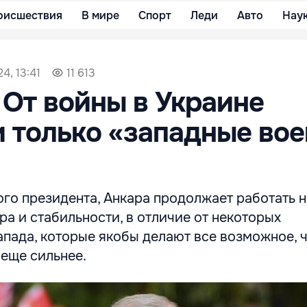
оисшествия
В мире
Спорт
Леди
Авто
Нау
4, 13:41
11 613
 От войны в Украине
 только «западные во
го президента, Анкара продолжает работать 
а и стабильности, в отличие от некоторых
апада, которые якобы делают все возможное, 
 еще сильнее.