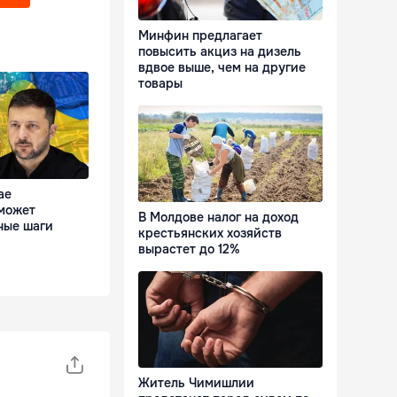
Минфин предлагает
повысить акциз на дизель
вдвое выше, чем на другие
товары
ае
может
В Молдове налог на доход
ные шаги
крестьянских хозяйств
вырастет до 12%
Житель Чимишлии