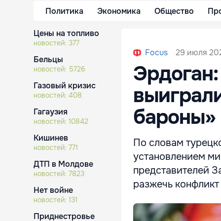
Политика
Экономика
Общество
Пр
Цены на топливо
новостей:
377
29 июля 202
Focus
Бельцы
Эрдоган:
новостей:
5726
Газовый кризис
выиграли
новостей:
408
бароны»
Гагаузия
новостей:
10842
Кишинев
По словам турецко
новостей:
771
установлением мир
ДТП в Молдове
представителей З
новостей:
7823
разжечь конфликт
Нет войне
новостей:
131
Приднестровье