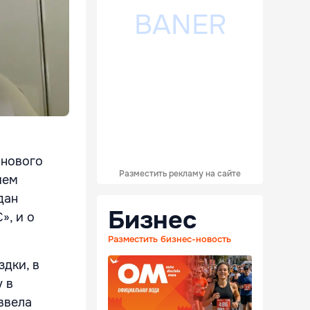
 нового
Разместить рекламу на сайте
ием
дан
Бизнес
», и о
Разместить бизнес-новость
здки, в
у в
ввела