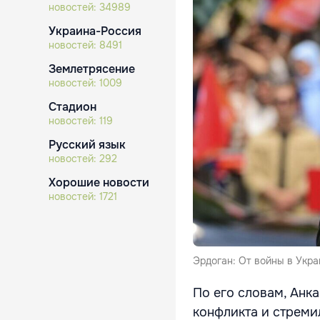
новостей:
34989
Украина-Россия
новостей:
8491
Землетрясение
новостей:
1009
Стадион
новостей:
119
Русский язык
новостей:
292
Хорошие новости
новостей:
1721
Эрдоган: От войны в Укр
По его словам, Анк
конфликта и стремил