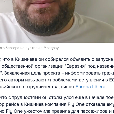
го блогера не пустили в Молдову.
, что в Кишиневе он собирался объявить о запуске
 общественной организации "Евразия" под назван
". Заявленная цель проекта – информировать граж
 его авторы называют «проблемами вступления в ЕС
азийского сотрудничества, пишет
Europa Libera
.
что с трудностями он столкнулся еще в начале пое
ор рейса в Кишинев компания Fly One отказала ем
но Fly One ужесточила правила для пассажиров и 