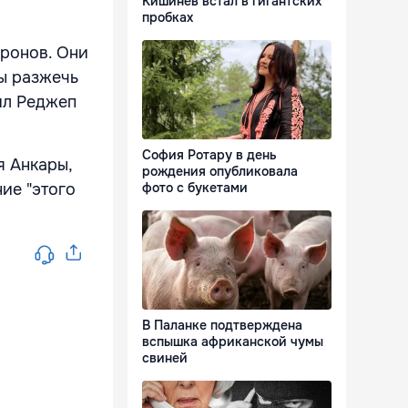
Кишинёв встал в гигантских
пробках
аронов. Они
ы разжечь
ил Реджеп
София Ротару в день
я Анкары,
рождения опубликовала
ие "этого
фото с букетами
В Паланке подтверждена
вспышка африканской чумы
свиней