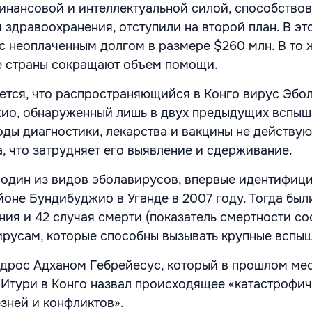
инансовой и интеллектуальной силой, способство
 здравоохранения, отступили на второй план. В эт
 неоплаченным долгом в размере $260 млн. В то 
е страны сокращают объем помощи.
ется, что распространяющийся в Конго вирус Эбол
ио, обнаруженный лишь в двух предыдущих вспыш
ы диагностики, лекарства и вакцины не действую
, что затрудняет его выявление и сдерживание.
 один из видов эболавирусов, впервые идентифиц
йоне Бундибуджио в Уганде в 2007 году. Тогда бы
ния и 42 случая смерти (показатель смертности со
вирусам, которые способны вызывать крупные вспыш
дрос Адханом Гебрейесус, который в прошлом ме
Итури в Конго назвал происходящее «катастрофи
зней и конфликтов».