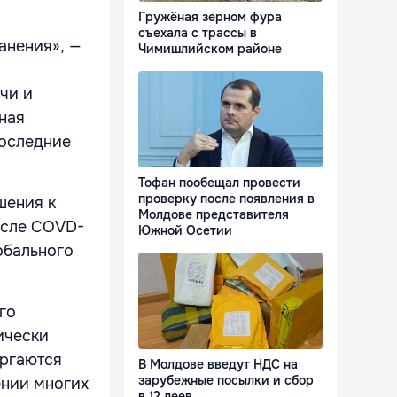
Гружёная зерном фура
съехала с трассы в
анения», —
Чимишлийском районе
чи и
ная
последние
Тофан пообещал провести
проверку после появления в
шения к
Молдове представителя
осле COVD-
Южной Осетии
обального
го
ически
ергаются
В Молдове введут НДС на
зарубежные посылки и сбор
ении многих
в 12 леев