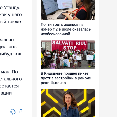
 Уганду.
ак у него
рый также
Почти треть звонков на
номер 112 в июле оказалась
необоснованной
еально
диагноз
ндибуджо»
 мая. По
В Кишинёве прошёл пикет
против застройки в районе
стального
реки Цыганка
остается
уации