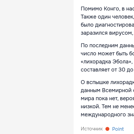
Помимо Конго, в на
Также один человек,
было диагностирова
заразился вирусом,
По последним данны
число может быть б
«лихорадка Эбола»,
составляет от 30 до
О вспышке лихорадк
данным Всемирной о
мира пока нет, вер
низкой. Тем не мен
международного зна
Источник
Point