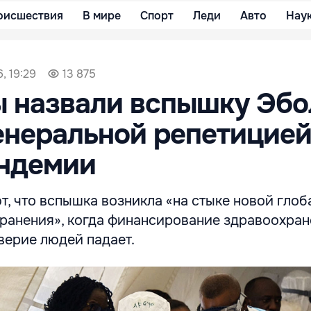
оисшествия
В мире
Спорт
Леди
Авто
Нау
, 19:29
13 875
 назвали вспышку Эбо
енеральной репетицие
андемии
, что вспышка возникла «на стыке новой глоб
ранения», когда финансирование здравоохран
верие людей падает.