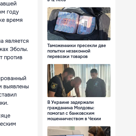
вавшей
ом году
же время
а является
Таможенники пресекли две
ках Эболы.
попытки незаконной
перевозки товаров
т против
ированный
ли выявлены
ставил
ки.
В Украине задержали
гражданина Молдовы:
помогал с банковским
сяце
мошенничеством в Чехии
ческим