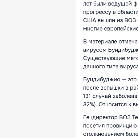
лет были ведущей ф
прогрессу в области
США вышли из ВОЗ с
многие европейски
В материале отмеча
вирусом Бундибудж
Существующие метод
данного типа вируса
Бундибуджио — это
после вспышки в ра
131 случай заболева
32%). Относится к 
Гендиректор ВОЗ Те
посетил провинцию 
столкновением боле