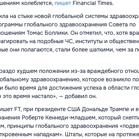
шениям колеблется,
пишет
Financial Times.
кла на стыке новой глобальной системы здравоохр
ограммы глобального здравоохранения Совета по
шениям Томас Боллики. Он отметил, что, хотя вра
еагировать на подобные ЧС, институты и обществен
рые они полагаются, стали более шаткими, чем за 
раздо худшем положении из-за враждебного отно
обальному здравоохранению, которое возникло п
 и было время для достижения успеха в области гл
 это время настало», — добавил он.
пишет FT, при президенте США Дональде Трампе и е
анения Роберте Кеннеди-младшем, который скепт
ам, принципы глобального здравоохранения «подв
откровенным нападкам». Штаты, которые на протяж