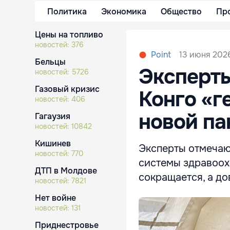
Политика
Экономика
Общество
Пр
Цены на топливо
новостей:
376
13 июня 2026
Point
Бельцы
Эксперты
новостей:
5726
Газовый кризис
Конго «г
новостей:
406
новой п
Гагаузия
новостей:
10842
Кишинев
Эксперты отмечают
новостей:
770
системы здравоох
ДТП в Молдове
сокращается, а до
новостей:
7821
Нет войне
новостей:
131
Приднестровье