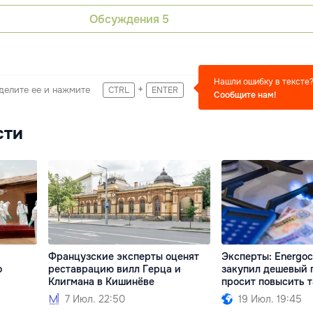
Обсуждения
5
Нашли ошибку в тексте
+
делите ее и нажмите
CTRL
ENTER
Сообщите нам!
сти
Французские эксперты оценят
Эксперты: Energo
о
реставрацию вилл Герца и
закупил дешевый г
Клигмана в Кишинёве
просит повысить 
7 Июл. 22:50
19 Июл. 19:45