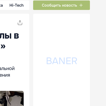
ка
Hi-Tech
Сообщить новость
лы в
й»
альной
ения