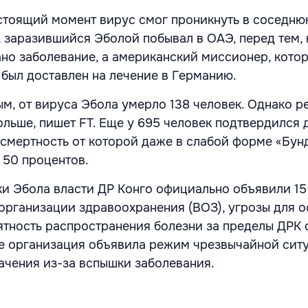
стоящий момент вирус смог проникнуть в соседнюю
 заразившийся Эболой побывал в ОАЭ, перед тем, к
но заболевание, а американский миссионер, кото
 был доставлен на лечение в Германию.
м, от вируса Эбола умерло 138 человек. Однако р
ольше, пишет FT. Еще у 695 человек подтвердился 
 смертность от которой даже в слабой форме «Бу
 50 процентов.
и Эбола власти ДР Конго официально объявили 15
рганизации здравоохранения (ВОЗ), угрозы для о
оятность распространения болезни за пределы ДРК 
ее организация объявила режим чрезвычайной сит
чения из-за вспышки заболевания.