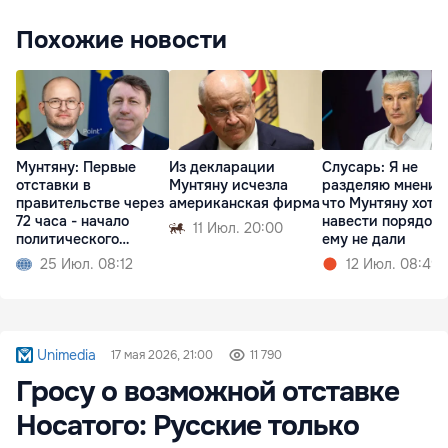
Похожие новости
Мунтяну: Первые
Из декларации
Слусарь: Я не
отставки в
Мунтяну исчезла
разделяю мнения
правительстве через
американская фирма
что Мунтяну хоте
72 часа - начало
навести порядок,
11 Июл. 20:00
политического
ему не дали
кризиса
25 Июл. 08:12
12 Июл. 08:49
Unimedia
17 мая 2026, 21:00
11 790
Гросу о возможной отставке
Носатого: Русские только