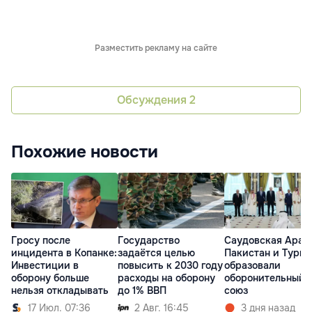
Разместить рекламу на сайте
Обсуждения
2
Похожие новости
Гросу после
Государство
Саудовская Арав
инцидента в Копанке:
задаётся целью
Пакистан и Турц
Инвестиции в
повысить к 2030 году
образовали
оборону больше
расходы на оборону
оборонительный
нельзя откладывать
до 1% ВВП
союз
17 Июл. 07:36
2 Авг. 16:45
3 дня назад