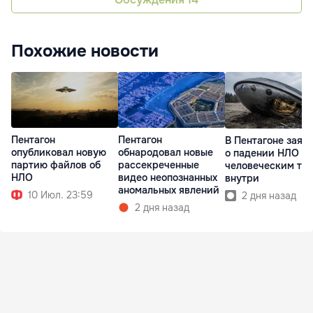
Похожие новости
Пентагон
Пентагон
В Пентагоне заяв
опубликовал новую
обнародовал новые
о падении НЛО с
партию файлов об
рассекреченные
человеческим те
НЛО
видео неопознанных
внутри
аномальных явлений
10 Июл. 23:59
2 дня назад
2 дня назад