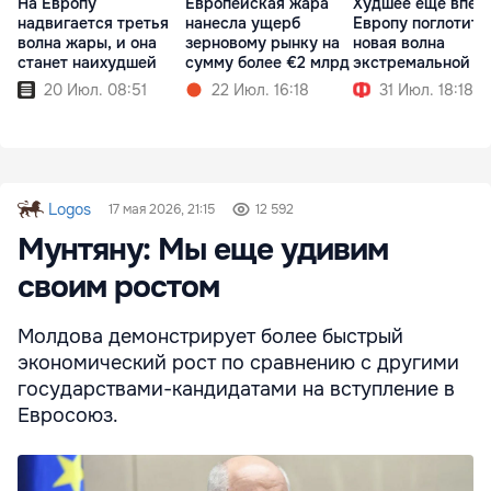
На Европу
Европейская жара
Худшее еще впер
надвигается третья
нанесла ущерб
Европу поглотит
волна жары, и она
зерновому рынку на
новая волна
станет наихудшей
сумму более €2 млрд
экстремальной ж
20 Июл. 08:51
22 Июл. 16:18
31 Июл. 18:18
Logos
17 мая 2026, 21:15
12 592
Мунтяну: Мы еще удивим
своим ростом
Молдова демонстрирует более быстрый
экономический рост по сравнению с другими
государствами-кандидатами на вступление в
Евросоюз.