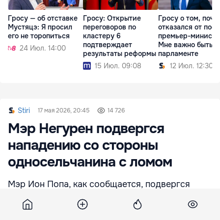
Гросу — об отставке
Гросу: Открытие
Гросу о том, поче
Мустяцэ: Я просил
переговоров по
отказался от пост
его не торопиться
кластеру 6
премьер-министр
подтверждает
Мне важно быть в
24 Июл. 14:00
результаты реформы
парламенте
15 Июл. 09:08
12 Июл. 12:30
Stiri
17 мая 2026, 20:45
14 726
Мэр Негурен подвергся
нападению со стороны
односельчанина с ломом
Мэр Ион Попа, как сообщается, подвергся
нападению со стороны односельчанина в
субботу, после давнего конфликта между
ними.