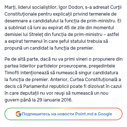
Marți, liderul socialiștilor, Igor Dodon, s-a adresat Curţii
Constituționale pentru explicații privind termenele de
desemnare a candidatului la funcția de prim-ministru. El
a subliniat că luni au expirat 45 de zile din momentul
demisiei lui Streleț din funcția de prim-ministru – astfel
a expirat termenul în care șeful statului trebuia să
propună un candidat la funcția de premier.
Pe de altă parte, dacă nu va primi vineri o propunere din
partea liderilor partidelor proeuropene, preşedintele
Timofti intenționează să numească singur candidatura
la funcția de premier. Anterior, Curtea Constituțională a
decis că Parlamentul republicii poate fi dizolvat în cazul
în care deputații nu vor reuşi să numească un nou
guvern până la 29 ianuarie 2016.
Подпишитесь на новости Point.md в Google