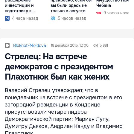
расширение
прекрасно, если бы
имущество Иона
инвестиций и
вы были здесь не
Чебана
подготовку к
только в августе
9 часов назад
отопительному
4 часа назад
5 часов назад
сезону
Bloknot-Moldova
18 декабря 2015, 12:00
5 881
Стрелец: На встрече
демократов с президентом
Плахотнюк был как жених
Валерий Стрелец утверждает, что в
понедельник на встрече с президентом в его
загородной резиденции в Кондрице
присутствовали четыре лидера
Демократической партии: Мариан Лупу,
Думитру Дьяков, Андриан Канду и Владимир
Плахотнюк.