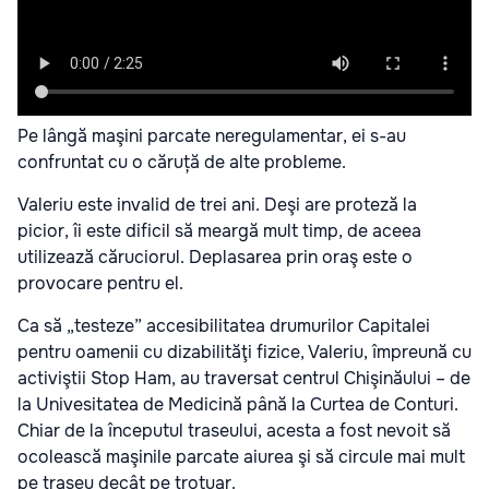
Pe lângă maşini parcate neregulamentar, ei s-au
confruntat cu o căruță de alte probleme.
Valeriu este invalid de trei ani. Deşi are proteză la
picior, îi este dificil să meargă mult timp, de aceea
utilizează căruciorul. Deplasarea prin oraş este o
provocare pentru el.
Ca să „testeze” accesibilitatea drumurilor Capitalei
pentru oamenii cu dizabilităţi fizice, Valeriu, împreună cu
activiştii Stop Ham, au traversat centrul Chişinăului – de
la Univesitatea de Medicină până la Curtea de Conturi.
Chiar de la începutul traseului, acesta a fost nevoit să
ocolească maşinile parcate aiurea şi să circule mai mult
pe traseu decât pe trotuar.