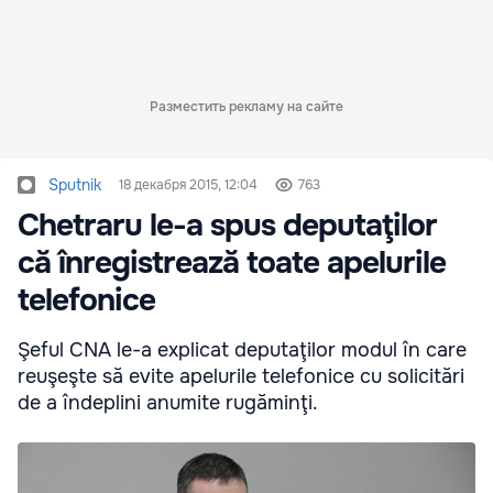
Разместить рекламу на сайте
Sputnik
18 декабря 2015, 12:04
763
Chetraru le-a spus deputaţilor
că înregistrează toate apelurile
telefonice
Şeful CNA le-a explicat deputaţilor modul în care
reuşeşte să evite apelurile telefonice cu solicitări
de a îndeplini anumite rugăminţi.