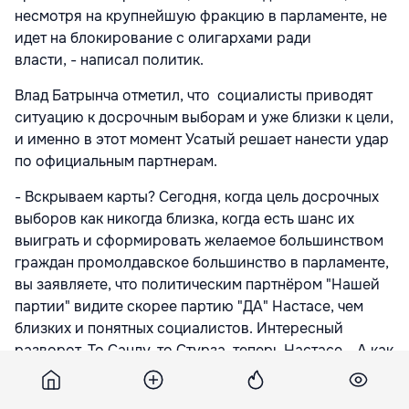
несмотря на крупнейшую фракцию в парламенте, не
идет на блокирование с олигархами ради
власти, - написал политик.
Влад Батрынча отметил, что социалисты приводят
ситуацию к досрочным выборам и уже близки к цели,
и именно в этот момент Усатый решает нанести удар
по официальным партнерам.
- Вскрываем карты? Сегодня, когда цель досрочных
выборов как никогда близка, когда есть шанс их
выиграть и сформировать желаемое большинством
граждан промолдавское большинство в парламенте,
вы заявляете, что политическим партнёром "Нашей
партии" видите скорее партию "ДА" Настасе, чем
близких и понятных социалистов. Интересный
разворот. То Санду, то Стурза, теперь Настасе... А как
же обещания людям о блоке ПСРМ-НП в будущем
парламенте? Сменились задачи? О Плахотнюке не