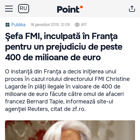
RU
Publika
18 декабря 2015, 12:09
617
Şefa FMI, inculpată în Franţa
pentru un prejudiciu de peste
400 de milioane de euro
O instanţă din Franţa a decis iniţierea unui
proces în cazul rolului directorului FMI Christine
Lagarde în plăţi ilegale în valoare de 400 de
milioane de euro făcute către omul de afaceri
francez Bernard Tapie, informează site-ul
agenţiei Reuters, citat de zf.ro.