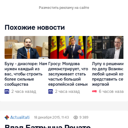
Разместить рекламу на сайте
Похожие новости
Бузу - диаспоре: Нам
Гросу: Молдова
Лупу о решении с
нужен каждый из
демонстрирует, что
по делу Возиян: 
вас, чтобы строить
заслуживает стать
любой ценой хоче
более сильные
частью большой
представить себя
сообщества
европейской семьи
жертвой
2 часа назад
2 часа назад
6 часов назад
Actualitati
18 декабря 2015, 11:43
9 389
Влад Батрынча Ренато