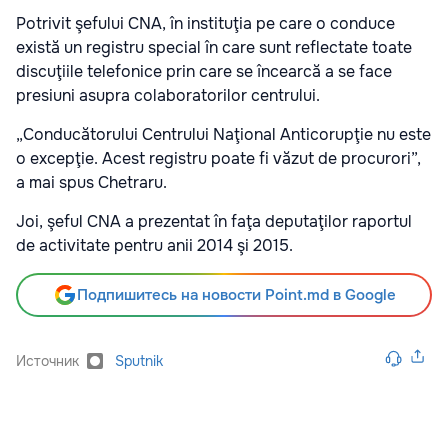
Potrivit şefului CNA, în instituţia pe care o conduce
există un registru special în care sunt reflectate toate
discuţiile telefonice prin care se încearcă a se face
presiuni asupra colaboratorilor centrului.
„Conducătorului Centrului Naţional Anticorupţie nu este
o excepţie. Acest registru poate fi văzut de procurori”,
a mai spus Chetraru.
Joi, şeful CNA a prezentat în faţa deputaţilor raportul
de activitate pentru anii 2014 şi 2015.
Подпишитесь на новости Point.md в Google
Источник
Sputnik