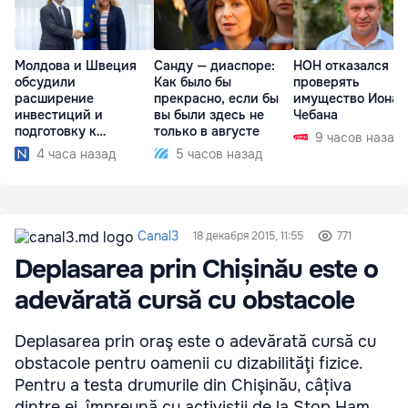
Молдова и Швеция
Санду — диаспоре:
НОН отказался
обсудили
Как было бы
проверять
расширение
прекрасно, если бы
имущество Иона
инвестиций и
вы были здесь не
Чебана
подготовку к
только в августе
9 часов назад
отопительному
4 часа назад
5 часов назад
сезону
Canal3
18 декабря 2015, 11:55
771
Deplasarea prin Chișinău este o
adevărată cursă cu obstacole
Deplasarea prin oraş este o adevărată cursă cu
obstacole pentru oamenii cu dizabilităţi fizice.
Pentru a testa drumurile din Chişinău, câțiva
dintre ei, împreună cu activiştii de la Stop Ham,