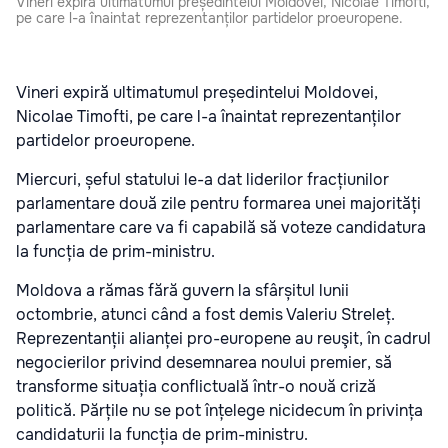
Vineri expiră ultimatumul președintelui Moldovei, Nicolae Timofti,
pe care l-a înaintat reprezentanților partidelor proeuropene.
Vineri expiră ultimatumul președintelui Moldovei,
Nicolae Timofti, pe care l-a înaintat reprezentanților
partidelor proeuropene.
Miercuri, șeful statului le-a dat liderilor fracțiunilor
parlamentare două zile pentru formarea unei majorități
parlamentare care va fi capabilă să voteze candidatura
la funcția de prim-ministru.
Moldova a rămas fără guvern la sfârșitul lunii
octombrie, atunci când a fost demis Valeriu Streleț.
Reprezentanții alianței pro-europene au reuşit, în cadrul
negocierilor privind desemnarea noului premier, să
transforme situația conflictuală într-o nouă criză
politică. Părțile nu se pot înțelege nicidecum în privința
candidaturii la funcția de prim-ministru.