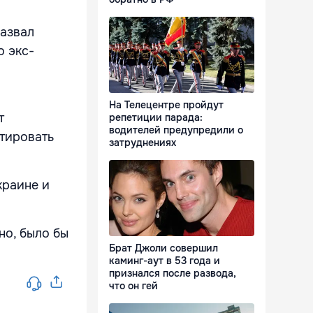
назвал
о экс-
На Телецентре пройдут
т
репетиции парада:
водителей предупредили о
итировать
затруднениях
краине и
но, было бы
Брат Джоли совершил
каминг-аут в 53 года и
признался после развода,
что он гей