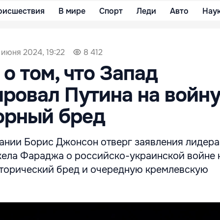
оисшествия
В мире
Спорт
Леди
Авто
Нау
 июня 2024, 19:22
8 412
о том, что Запад
ровал Путина на войну
орный бред
ании Борис Джонсон отверг заявления лидера
ела Фараджа о российско-украинской войне 
торический бред и очередную кремлевскую