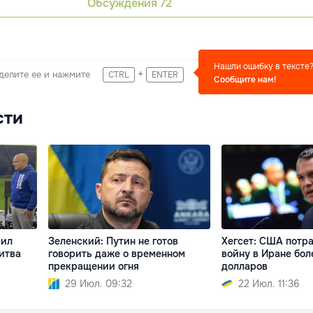
Обсуждения
72
Нашли ошибку в тексте
+
делите ее и нажмите
CTRL
ENTER
Сообщите нам!
сти
вил
Зеленский: Путин не готов
Хегсет: США потра
итва
говорить даже о временном
войну в Иране бол
прекращении огня
долларов
29 Июл. 09:32
22 Июл. 11:36