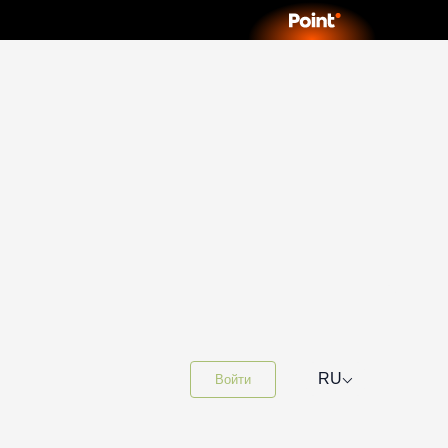
⌵
RU
Войти