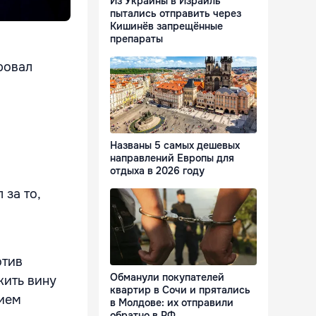
Из Украины в Израиль
пытались отправить через
Кишинёв запрещённые
препараты
ровал
Названы 5 самых дешевых
направлений Европы для
отдыха в 2026 году
за то,
отив
Обманули покупателей
жить вину
квартир в Сочи и прятались
нием
в Молдове: их отправили
обратно в РФ