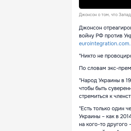
Джонсон о том, что Запа
Джонсон отреагиров
войну РФ против Ук
eurointegration.com
"Никто не провоциро
По словам экс-прем
"Народ Украины в 1
чтобы быть суверен
стремиться к членств
"Есть только один 
Украины – как в 201
на кого-то другого