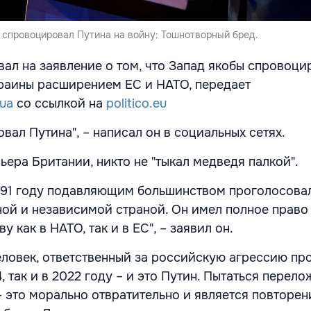
д спровоцировал Путина на войну: Тошнотворный бред.
ал на заявление о том, что Запад якобы спровоци
раины расширением ЕС и НАТО, передает
.ua
со ссылкой на
politico.eu
вал Путина", – написал он в социальных сетях.
ьера Британии, никто не "тыкал медведя палкой".
991 году подавляющим большинством проголосовал 
ной и независимой страной. Он имел полное право
у как в НАТО, так и в ЕС", – заявил он.
человек, ответственный за российскую агрессию пр
4, так и в 2022 году – и это Путин. Пытаться перело
 – это морально отвратительно и является повторе