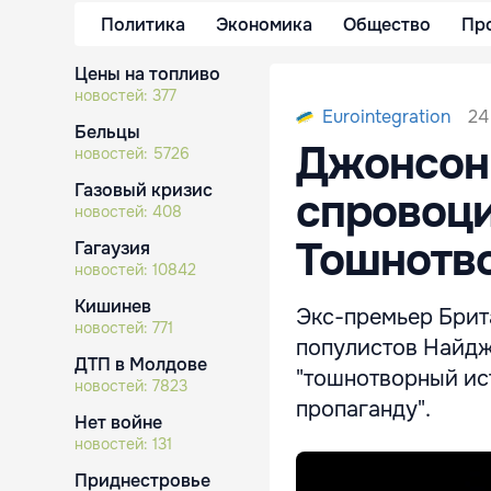
Политика
Экономика
Общество
Пр
Цены на топливо
новостей:
377
24
Eurointegration
Бельцы
Джонсон 
новостей:
5726
Газовый кризис
спровоци
новостей:
408
Тошнотв
Гагаузия
новостей:
10842
Кишинев
Экс-премьер Брит
новостей:
771
популистов Найдж
ДТП в Молдове
"тошнотворный ис
новостей:
7823
пропаганду".
Нет войне
новостей:
131
Приднестровье