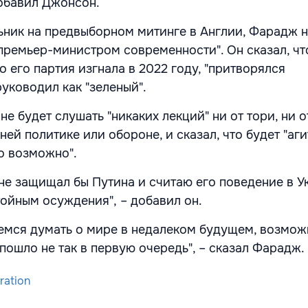
добавил Джонсон.
ьник на предвыборном митинге в Англии, Фарадж 
ремьер-министром современности". Он сказал, чт
о его партия изгнала в 2022 году, "притворялся
уководил как "зеленый".
не будет слушать "никаких лекций" ни от тори, ни о
ей политике или обороне, и сказал, что будет "аг
то возможно".
 не защищал бы Путина и считаю его поведение в У
тойным осуждения", – добавил он.
емся думать о мире в недалеком будущем, возмож
 пошло не так в первую очередь", – сказал Фарадж.
ration