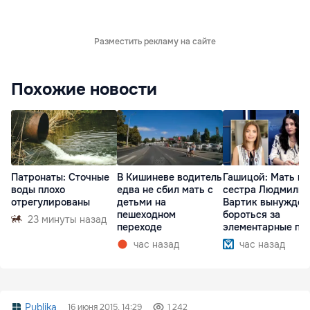
Разместить рекламу на сайте
Похожие новости
Патронаты: Сточные
В Кишиневе водитель
Гашицой: Мать и
воды плохо
едва не сбил мать с
сестра Людмилы
отрегулированы
детьми на
Вартик вынужден
пешеходном
бороться за
23 минуты назад
переходе
элементарные пр
час назад
час назад
Publika
16 июня 2015, 14:29
1 242