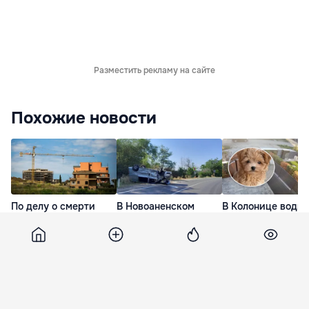
Разместить рекламу на сайте
Похожие новости
По делу о смерти
В Новоаненском
В Колонице водит
молдаванина в
районе произошло
насмерть сбил
Италии
ДТП: автомобиль
собаку и уехал с
подозреваемые дают
перевернулся после
места происшест
противоречивые
столкновения
вчера
показания
6 часов назад
вчера