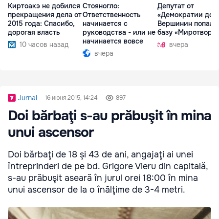
Киртоакэ не добился
Стояногло:
Депутат от
прекращения дела от
Ответственность
«Демократии дом
2015 года: Спасибо,
начинается с
Вершинин попал 
дорогая власть
руководства - или не
базу «Миротворц
начинается вовсе
10 часов назад
вчера
вчера
Jurnal
16 июня 2015, 14:24
897
Doi bărbaţi s-au prăbuşit în mina
unui ascensor
Doi bărbaţi de 18 şi 43 de ani, angajaţi ai unei
întreprinderi de pe bd. Grigore Vieru din capitală,
s-au prăbuşit aseară în jurul orei 18:00 în mina
unui ascensor de la o înălţime de 3-4 metri.