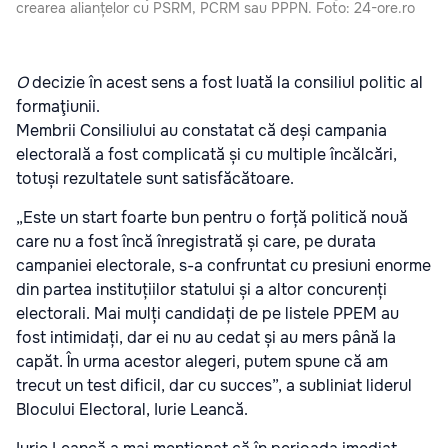
crearea alianțelor cu PSRM, PCRM sau PPPN. Foto: 24-ore.ro
O
decizie în acest sens a fost luată la consiliul politic al
formaţiunii.
Membrii Consiliului au constatat că deși campania
electorală a fost complicată și cu multiple încălcări,
totuși rezultatele sunt satisfăcătoare.
„Este un start foarte bun pentru o forță politică nouă
care nu a fost încă înregistrată și care, pe durata
campaniei electorale, s-a confruntat cu presiuni enorme
din partea instituțiilor statului și a altor concurenți
electorali. Mai mulți candidați de pe listele PPEM au
fost intimidați, dar ei nu au cedat și au mers până la
capăt. În urma acestor alegeri, putem spune că am
trecut un test dificil, dar cu succes”, a subliniat liderul
Blocului Electoral, Iurie Leancă.