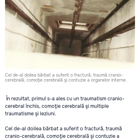
Cel de-al doilea bărbat a suferit o fractură, traumă cranio-
cerebrală, comoţie cerebrală şi contuzie a organelor interne.
În rezultat, primul s-a ales cu un traumatism cranio-
cerebral închis, comoţie cerebrală şi multiple
traumatisme şi leziuni.
Cel de-al doilea bărbat a suferit o fractură, traumă
cranio-cerebrală, comoţie cerebrală şi contuzie a