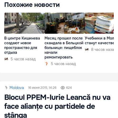
Похожие новости
В центре Кишинева
Месяц прошел после
Учебники в Молд
создают новое
скандала в Бельцкой
станут качествен
пространство для
больнице: пищеблок
8 часов назад
отдыха
начали
ремонтировать
5 часов назад
5 часов назад
Moldova
16 июня 2015, 14:26
624
Blocul PPEM-Iurie Leancă nu va
face alianțe cu partidele de
stânga