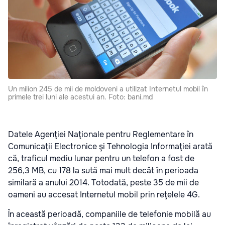
Un milion 245 de mii de moldoveni a utilizat Internetul mobil în
primele trei luni ale acestui an. Foto: bani.md
Datele Agenţiei Naţionale pentru Reglementare în
Comunicaţii Electronice şi Tehnologia Informaţiei arată
că, traficul mediu lunar pentru un telefon a fost de
256,3 MB, cu 178 la sută mai mult decât în perioada
similară a anului 2014. Totodată, peste 35 de mii de
oameni au accesat Internetul mobil prin reţelele 4G.
În această perioadă, companiile de telefonie mobilă au