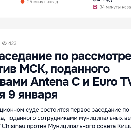
25 минут назад
34 минуты наза
423
аседание по рассмотр
тив МСК, поданного
вами Antenа C и Euro T
я 9 января
яционном суде состоится первое заседание по
а, поданного сотрудниками муниципальных в
V Chisinau против Муниципального совета Киш