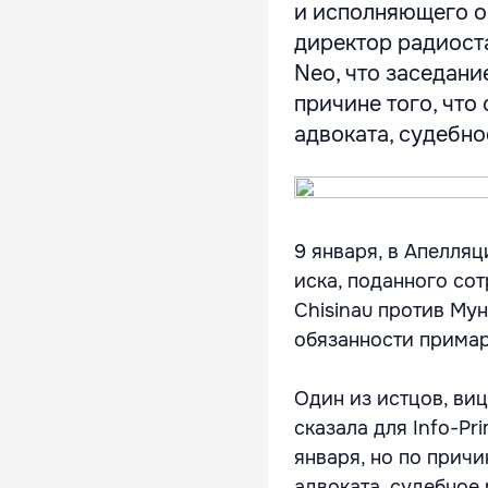
и исполняющего об
директор радиоста
Neo, что заседани
причине того, что
адвоката, судебное
9 января, в Апелля
иска, поданного со
Chisinau против Му
обязанности примар
Один из истцов, ви
сказала для Info-Pr
января, но по причи
адвоката, судебное 