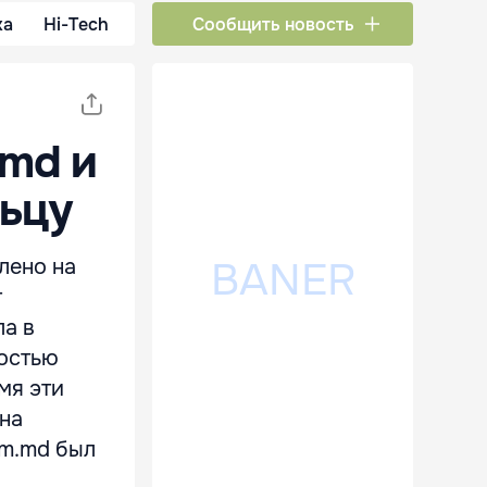
ка
Hi-Tech
Сообщить новость
md и
ьцу
лено на
т
ла в
ностью
мя эти
 на
rm.md был