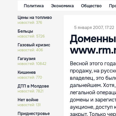
Политика
Экономика
Общество
Пр
Цены на топливо
новостей:
376
5 января 2007, 17:22
Бельцы
Доменны
новостей:
5726
Газовый кризис
www.rm.
новостей:
406
Гагаузия
Весной этого год
новостей:
10842
продажу, на русск
Кишинев
владелец, это был
новостей:
770
дальнейшем. Хотя,
ДТП в Молдове
новостей:
7821
легальной операци
домены и зарегист
Нет войне
новостей:
131
аукционе, доступ
Приднестровье
закрыт. Только чер