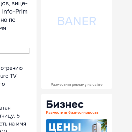
цов, вице-
 Info-Prim
 но по
имя
мотрению
uro TV
го
Разместить рекламу на сайте
Бизнес
атан
Разместить бизнес-новость
тницу, 5
сть на имя
.00.