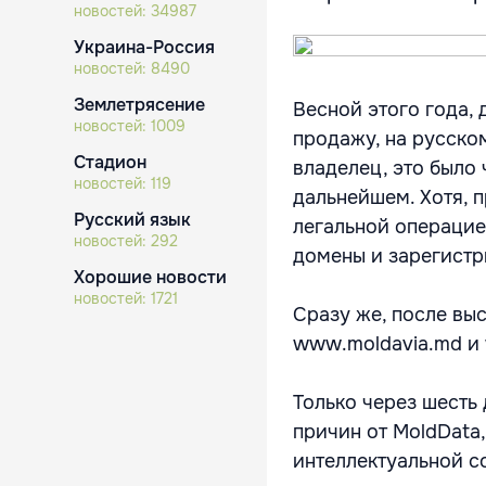
новостей:
34987
Украина-Россия
новостей:
8490
Землетрясение
Весной этого года,
новостей:
1009
продажу, на русском
Стадион
владелец, это было
новостей:
119
дальнейшем. Хотя, 
Русский язык
легальной операцие
новостей:
292
домены и зарегистр
Хорошие новости
новостей:
1721
Сразу же, после вы
www.moldavia.md и 
Только через шесть
причин от MoldData
интеллектуальной с