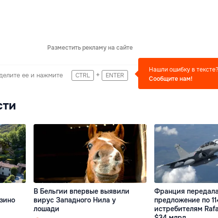
Разместить рекламу на сайте
Нашли ошибку в тексте
+
делите ее и нажмите
CTRL
ENTER
Сообщите нам!
сти
В Бельгии впервые выявили
Франция передал
азино
вирус Западного Нила у
предложение по 11
лошади
истребителям Rafa
$34 млрд