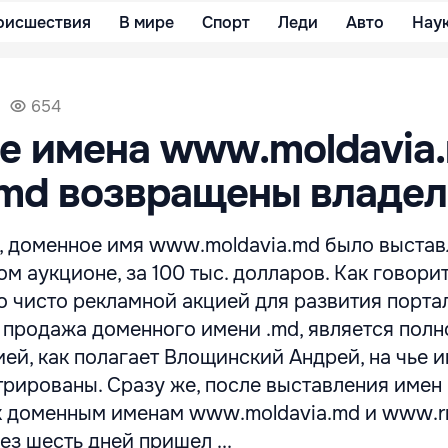
оисшествия
В мире
Спорт
Леди
Авто
Нау
654
е имена www.moldavia.
md возвращены владел
а, доменное имя www.moldavia.md было выстав
ом аукционе, за 100 тыс. долларов. Как говори
о чисто рекламной акцией для развития порта
 продажа доменного имени .md, является пол
ей, как полагает Влощинский Андрей, на чье и
рированы. Сразу же, после выставления имен
 к доменным именам www.moldavia.md и www.
ез шесть дней пришел ...