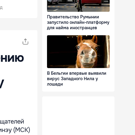
д
Правительство Румынии
запустило онлайн-платформу
для найма иностранцев
ению
В Бельгии впервые выявили
вирус Западного Нила у
V
лошади
ещателей
инэу (МСК)