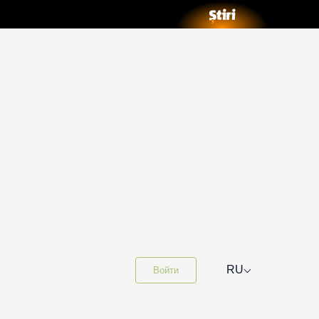
⌵
RU
Войти