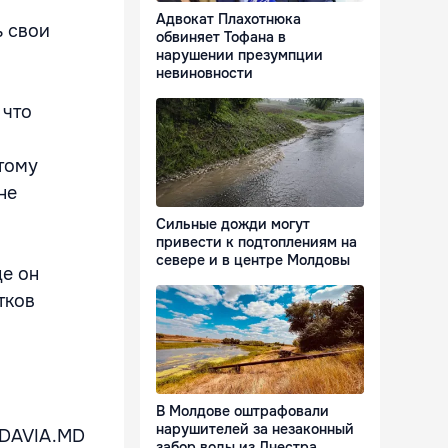
Адвокат Плахотнюка
ь свои
обвиняет Тофана в
нарушении презумпции
невиновности
 что
этому
не
Сильные дожди могут
привести к подтоплениям на
севере и в центре Молдовы
де он
тков
В Молдове оштрафовали
нарушителей за незаконный
LDAVIA.MD
забор воды из Днестра