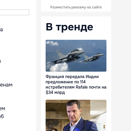
Разместить рекламу на сайте
В тренде
на
и
Франция передала Индии
предложение по 114
менам
истребителям Rafale почти на
$34 млрд
ем
рб