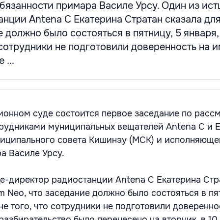
язанности примара Василе Урсу. Один из ист
нции Antenа C Екатерина Стратан сказала для
е должно было состояться в пятницу, 5 января,
 сотрудники не подготовили доверенность на 
 ...
ционном суде состоится первое заседание по расс
трудниками муниципальных вещателей Antena C и E
ниципального совета Кишинэу (МСК) и исполняюще
а Василе Урсу.
це-директор радиостанции Antenа C Екатерина Стр
im Neo, что заседание должно было состояться в пя
не того, что сотрудники не подготовили доверенно
разбирательство было перенесено на вторник, в 10