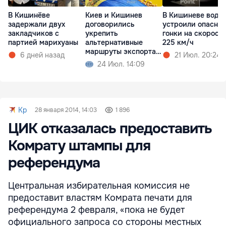
В Кишинёве
Киев и Кишинев
В Кишиневе води
задержали двух
договорились
устроили опасны
закладчиков с
укрепить
гонки на скорост
партией марихуаны
альтернативные
225 км/ч
маршруты экспорта
6 дней назад
21 Июл. 20:24
зерна
24 Июл. 14:09
Kp
28 января 2014, 14:03
1 896
ЦИК отказалась предоставить
Комрату штампы для
референдума
Центральная избирательная комиссия не
предоставит властям Комрата печати для
референдума 2 февраля, «пока не будет
официального запроса со стороны местных