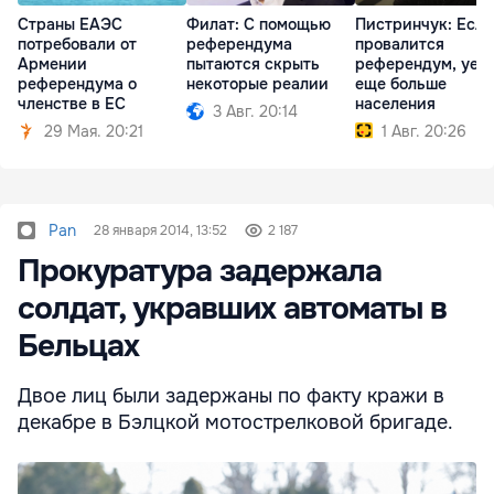
Страны ЕАЭС
Филат: С помощью
Пистринчук: Если
потребовали от
референдума
провалится
Армении
пытаются скрыть
референдум, уед
референдума о
некоторые реалии
еще больше
членстве в ЕС
населения
3 Авг. 20:14
29 Мая. 20:21
1 Авг. 20:26
Pan
28 января 2014, 13:52
2 187
Прокуратура задержала
солдат, укравших автоматы в
Бельцах
Двое лиц были задержаны по факту кражи в
декабре в Бэлцкой мотострелковой бригаде.