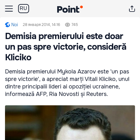
RU
Noi
28 января 2014, 14:16
745
Demisia premierului este doar
un pas spre victorie, consideră
Kliciko
Demisia premierului Mykola Azarov este 'un pas
spre victorie', a apreciat marți Vitali Kliciko, unul
dintre principalii lideri ai opoziției ucrainene,
informează AFP, Ria Novosti și Reuters.