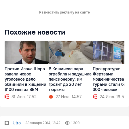
Разместить рекламу на сайте
Похожие новости
Против Илана Шора
В Кишиневе пара
Прокуратура:
завели новое
ограбила и задушила
Жертвами
уголовное дело:
пенсионерку: им
мошенничества с
обвинили в хищении
грозит до 20 лет
турами стали бол
$100 млн из BEM
тюрьмы
300 человек
31 Июл. 17:52
27 Июл. 14:57
24 Июл. 19:52
Utro
28 января 2014, 13:42
1 309