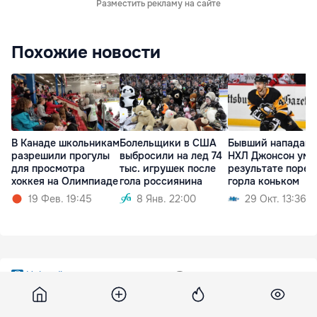
Разместить рекламу на сайте
Похожие новости
В Канаде школьникам
Болельщики в США
Бывший нападаю
разрешили прогулы
выбросили на лед 74
НХЛ Джонсон уме
для просмотра
тыс. игрушек после
результате порез
хоккея на Олимпиаде
гола россиянина
горла коньком
19 Фев. 19:45
8 Янв. 22:00
29 Окт. 13:36
Unimedia
28 января 2014, 13:41
5 261
Șapte străzi din Chisinau au fost