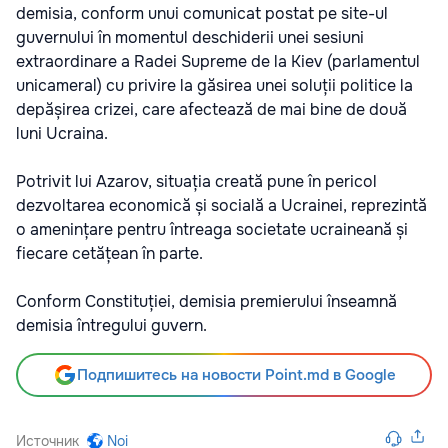
demisia, conform unui comunicat postat pe site-ul
guvernului în momentul deschiderii unei sesiuni
extraordinare a Radei Supreme de la Kiev (parlamentul
unicameral) cu privire la găsirea unei soluții politice la
depășirea crizei, care afectează de mai bine de două
luni Ucraina.
Potrivit lui Azarov, situația creată pune în pericol
dezvoltarea economică și socială a Ucrainei, reprezintă
o amenințare pentru întreaga societate ucraineană și
fiecare cetățean în parte.
Conform Constituției, demisia premierului înseamnă
demisia întregului guvern.
Подпишитесь на новости Point.md в Google
Источник
Noi