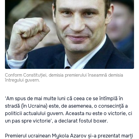
Conform Constituției, demisia premierului înseamnă demisia
întregului guvern.
'Am spus de mai multe luni că ceea ce se întîmplă în
stradă (în Ucraina) este, de asemenea, o consecință a
politicii actualului guvern. Aceasta nu este o victorie, ci
un pas spre victorie', a declarat fostul boxer.
Premierul ucrainean Mykola Azarov și-a prezentat marți