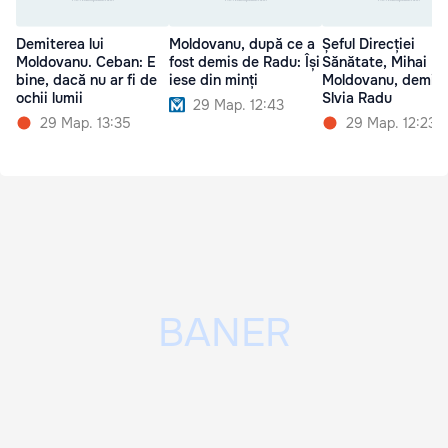
Demiterea lui
Moldovanu, după ce a
Șeful Direcției
Moldovanu. Ceban: E
fost demis de Radu: Își
Sănătate, Mihai
bine, dacă nu ar fi de
iese din minți
Moldovanu, demis
ochii lumii
Slvia Radu
29 Мар. 12:43
29 Мар. 13:35
29 Мар. 12:23