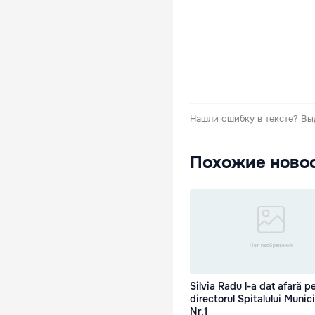
Нашли ошибку в тексте?
Вы
Похожие ново
Silvia Radu l-a dat afară p
directorul Spitalului Munic
Nr.1