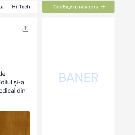
ка
Hi-Tech
Сообщить новость
 de
dilul şi-a
edical din