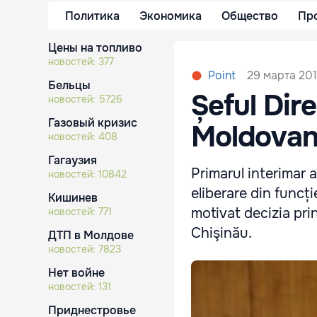
Политика
Экономика
Общество
Пр
Цены на топливо
новостей:
377
29 марта 201
Point
Бельцы
Șeful Dire
новостей:
5726
Газовый кризис
Moldovanu
новостей:
408
Гагаузия
Primarul interimar a
новостей:
10842
eliberare din funcți
Кишинев
motivat decizia prin
новостей:
771
Chişinău.
ДТП в Молдове
новостей:
7823
Нет войне
новостей:
131
Приднестровье