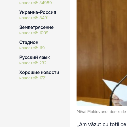
новостей:
34989
Украина-Россия
новостей:
8491
Землетрясение
новостей:
1009
Стадион
новостей:
119
Русский язык
новостей:
292
Хорошие новости
новостей:
1721
Mihai Moldovanu, demis de 
„Am văzut cu toții ce