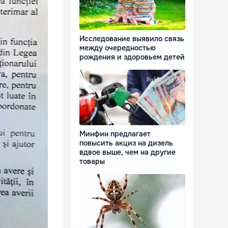
Исследование выявило связь
между очередностью
рождения и здоровьем детей
Минфин предлагает
повысить акциз на дизель
вдвое выше, чем на другие
товары