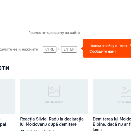
Разместить рекламу на сайте
Нашли ошибку в тексте
+
делите ее и нажмите
CTRL
ENTER
Сообщите нам!
сти
e
Reacția Silviei Radu la declarația
Demiterea lui Mold
ipal
lui Moldovanu după demitere
E bine, dacă nu ar f
lumii