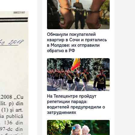
Обманули покупателей
квартир в Сочи и прятались
в Молдове: их отправили
обратно в РФ
На Телецентре пройдут
репетиции парада:
водителей предупредили о
затруднениях