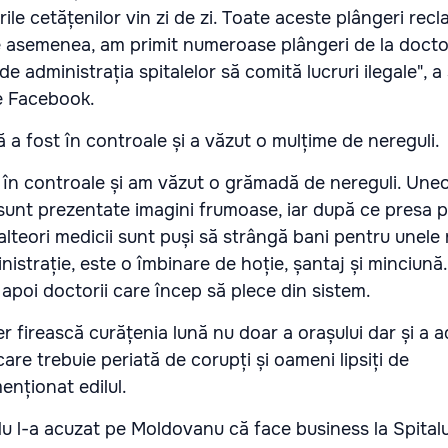
ile cetățenilor vin zi de zi. Toate aceste plângeri rec
e asemenea, am primit numeroase plângeri de la doctor
e administrația spitalelor să comită lucruri ilegale", a 
e Facebook.
ă a fost în controale și a văzut o mulțime de nereguli.
 în controale și am văzut o grăm
adă de nereguli. Uneo
 sunt prezentate imagini frumoase, iar după ce presa 
alteori medicii sunt puși să strângă bani pentru unele r
istrație, este o îmbinare de hoție, șantaj și minciună.
 apoi doctorii care încep să plece din sistem.
 firească curățenia lună nu doar a orașului dar și a a
are trebuie periată de corupți și oameni lipsiți de
menționat edilul.
u l-a acuzat pe Moldovanu că face business la Spitalul