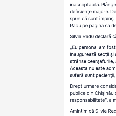
inacceptabilă. Plânger
deficiențe majore. D
spun că sunt împinși d
Radu pe pagina sa d
Silvia Radu declară c
„Eu personal am fost
inaugurează secții și
strânse cearșafurile, 
Aceasta nu este admin
suferă sunt pacienții,
Drept urmare consider
publice din Chișinău c
responsabilitate
”, a 
Amintim că Silvia Rad