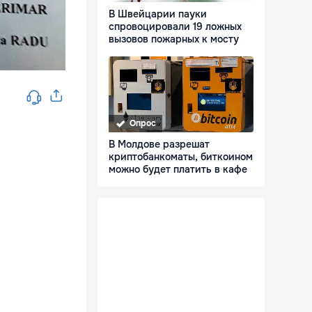
В Швейцарии пауки
спровоцировали 19 ложных
вызовов пожарных к мосту
Опрос
В Молдове разрешат
криптобанкоматы, биткоином
можно будет платить в кафе