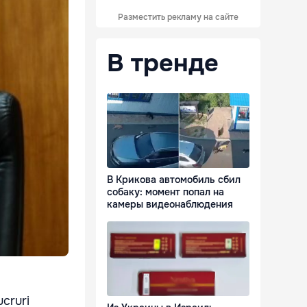
Разместить рекламу на сайте
В тренде
В Крикова автомобиль сбил
собаку: момент попал на
камеры видеонаблюдения
ucruri