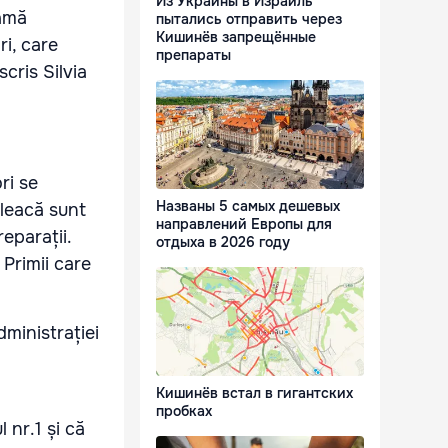
Из Украины в Израиль
lamă
пытались отправить через
Кишинёв запрещённые
i, care
препараты
scris Silvia
ri se
Названы 5 самых дешевых
pleacă sunt
направлений Европы для
eparații.
отдыха в 2026 году
 Primii care
dministrației
Кишинёв встал в гигантских
пробках
 nr.1 și că