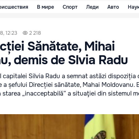
оисшествия
В мире
Спорт
Леди
Авто
Нау
8, 12:23
2 218
cției Sănătate, Mihai
, demis de Slvia Radu
l capitalei Silvia Radu a semnat astăzi dispoziția
e a șefului Direcției sănătate, Mahai Moldovanu. E
 starea „inacceptabilă” a situaţiei din sistemul m