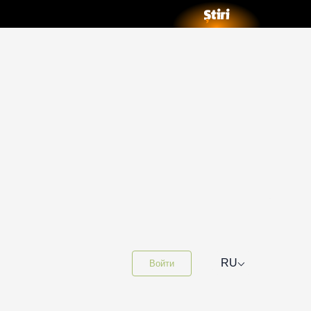
⌵
RU
Войти