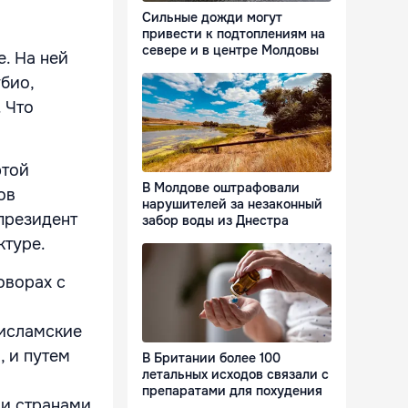
Сильные дожди могут
привести к подтоплениям на
севере и в центре Молдовы
. На ней
био,
 Что
этой
В Молдове оштрафовали
ов
нарушителей за незаконный
президент
забор воды из Днестра
ктуре.
оворах с
 исламские
, и путем
В Британии более 100
летальных исходов связали с
препаратами для похудения
ми странами