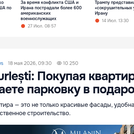
ко
За время конфликта США и
Трампу представи
ША по
Ирана пострадали более 600
«сокрушительных 
американских
Ирану
военнослужащих
14 Июл. 13:30
27 Июл. 08:57
18 мая 2026, 09:30
ws
10 250
urlești: Покупая кварти
аете парковку в пода
тира — это не только красивые фасады, удобн
ственное строительство.