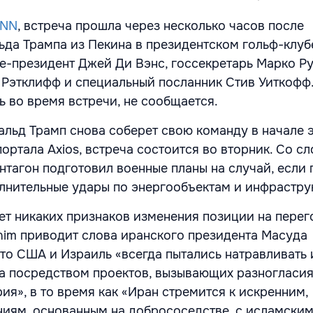
NN
, встреча прошла через несколько часов после
да Трампа из Пекина в президентском гольф-клубе
е-президент Джей Ди Вэнс, госсекретарь Марко Ру
Рэтклифф и специальный посланник Стив Уиткофф.
 во время встречи, не сообщается.
альд Трамп снова соберет свою команду в начале 
ортала Axios, встреча состоится во вторник. Со сл
нтагон подготовил военные планы на случай, если 
лнительные удары по энергообъектам и инфрастру
ет никаких признаков изменения позиции на перег
nim приводит слова иранского президента Масуда
что США и Израиль «всегда пытались натравливать
га посредством проектов, вызывающих разногласия
ия», в то время как «Иран стремится к искренним,
иям, основанным на добрососедстве, с исламски