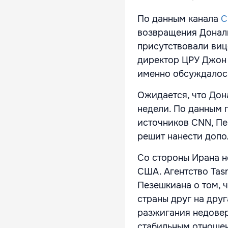
По данным канала
C
возвращения Дональ
присутствовали виц
директор ЦРУ Джон 
именно обсуждалось
Ожидается, что Дон
недели. По данным п
источников CNN, Пе
решит нанести допо
Со стороны Ирана н
США. Агентство Tas
Пезешкиана о том, 
страны друг на дру
разжигания недовер
стабильным отношен