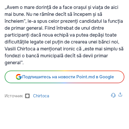
„Avem o mare dorință de a face orașul și viața de aici
mai bune. Nu ne rămîne decît să începem și să
încheiem”, le-a spus celor prezenți candidatul la funcția
de primar general. Fiind întrebat de unul dintre
participanți dacă noua echipă va putea depăși toate
dificultățile legate cel puțin de crearea unei bănci noi,
Vasili Chirtoca a menționat ironic că „este mai simplu să
fondezi o bancă municipală decît să devii primar
general”.
Подпишитесь на новости Point.md в Google
Источник
Chirtoca