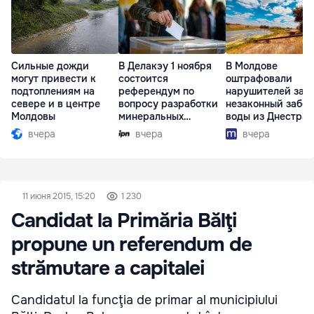
Сильные дожди
В Делакэу 1 ноября
В Молдове
могут привести к
состоится
оштрафовали
подтоплениям на
референдум по
нарушителей за
севере и в центре
вопросу разработки
незаконный забор
Молдовы
минеральных
воды из Днестра
ресурсов
вчера
вчера
вчера
11 июня 2015, 15:20
1 230
Candidat la Primăria Bălţi
propune un referendum de
strămutare a capitalei
Candidatul la funcţia de primar al municipiului