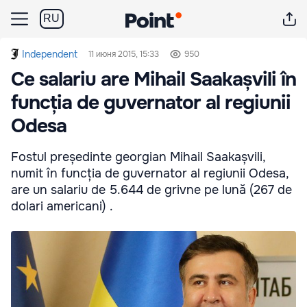
RU
Independent
11 июня 2015, 15:33
950
Ce salariu are Mihail Saakașvili în
funcția de guvernator al regiunii
Odesa
Fostul președinte georgian Mihail Saakașvili,
numit în funcția de guvernator al regiunii Odesa,
are un salariu de 5.644 de grivne pe lună (267 de
dolari americani) .