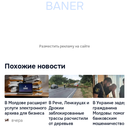
Разместить рекламу на сайте
Похожие новости
В Молдове расширят
В Рече, Ленкауцах и
В Украине задер
услуги электронного
Дрокии
гражданина
архива для бизнеса
заблокированные
Молдовы: помогал
трассы расчистили
банковским
вчера
от деревьев
мошенничеством 
Чехии