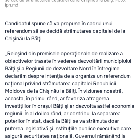
se decidă strămutarea capitalei de la Chişinău la Bălţi. Foto:
ipn.md
Candidatul spune că va propune în cadrul unui
referendum să se decidă strămutarea capitalei de la
Chişinău la Bălţi.
„Reieşind din premisele operaţionale de realizare a
obiectivelor trasate în vederea dezvoltării municipiului
Bălţi şi a Regiunii de dezvoltare Nord în întregime,
declarăm despre intenţia de a organiza un referendum
naţional privind strămutarea capitalei Republicii
Moldova de la Chişinău la Bălţi. În viziunea noastră,
aceasta, în primul rând, ar favoriza atragerea
investiţiilor în oraşul Bălţi şi ar dezvolta astfel economia
regiunii. În al doilea rând, ar contribui la separarea
puterilor în stat, dacă la Bălţi se va strămuta doar
puterea legislativă şi instituţiile publice executive care
asigură securitatea naţională, Guvernul rămânând la