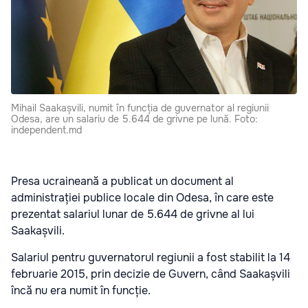
Mihail Saakașvili, numit în funcția de guvernator al regiunii
Odesa, are un salariu de 5.644 de grivne pe lună. Foto:
independent.md
Presa ucraineană a publicat un document al
administrației publice locale din Odesa, în care este
prezentat salariul lunar de 5.644 de grivne al lui
Saakașvili.
Salariul pentru guvernatorul regiunii a fost stabilit la 14
februarie 2015, prin decizie de Guvern, când Saakașvili
încă nu era numit în funcție.