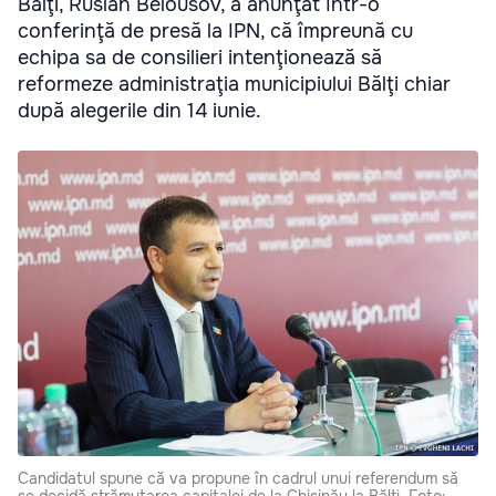
Bălţi, Ruslan Belousov, a anunţat într-o
conferinţă de presă la IPN, că împreună cu
echipa sa de consilieri intenţionează să
reformeze administraţia municipiului Bălţi chiar
după alegerile din 14 iunie.
Candidatul spune că va propune în cadrul unui referendum să