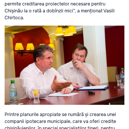
permite creditarea proiectelor necesare pentru
Chișinău la o rată a dobînzii mici”, a menționat Vasili
Chirtoca.
Printre planurile apropiate se numără și crearea unei
companii ipotecare municipale, care va oferi credite
chișinăuienilor, în special specialiștilor tineri, pentru