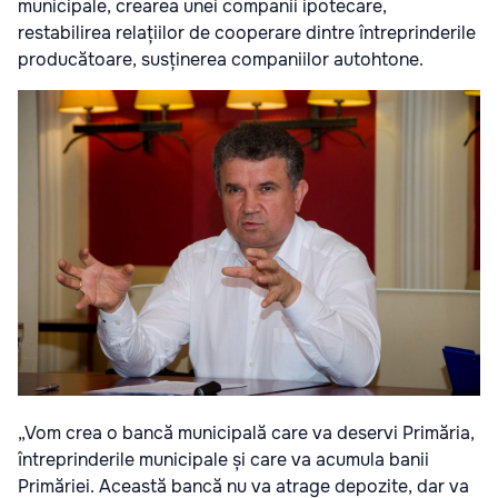
municipale, crearea unei companii ipotecare,
restabilirea relațiilor de cooperare dintre întreprinderile
producătoare, susținerea companiilor autohtone.
„Vom crea o bancă municipală care va deservi Primăria,
întreprinderile municipale și care va acumula banii
Primăriei. Această bancă nu va atrage depozite, dar va