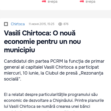
вчера
вчера
Chirtoca
11 июня 2015, 15:25
876
Vasili Chirtoca: O nouă
economie pentru un nou
municipiu
Candidatul din partea PCRM la funcția de primar
general al capitalei Vasili Chirtoca a participat
miercuri, 10 iunie, la Clubul de presă „Rezonanța
socială”.
El a relatat despre particularitățile programului său
economic de dezvoltare a Chișinăului. Printre planurile
lui Vasili Chirtoca se numără crearea unei bănci