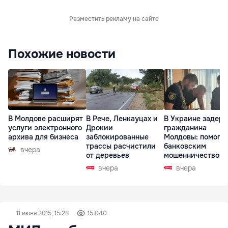
Разместить рекламу на сайте
Похожие новости
В Молдове расширят
В Рече, Ленкауцах и
В Украине задер
услуги электронного
Дрокии
гражданина
архива для бизнеса
заблокированные
Молдовы: помогал
трассы расчистили
банковским
вчера
от деревьев
мошенничеством 
Чехии
вчера
вчера
11 июня 2015, 15:28
15 040