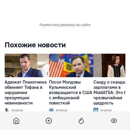
Разместить рекламу на сайте
Похожие новости
Адвокат Плахотнюка
Посол Молдовы
Санду о скандале
обвиняет Тофана в
Кульминский
зарплатами в
нарушении
возвращается в США
MoldATSA: Это бы
презумпции
с амбициозной
чрезвычайная
невиновности
повесткой
щедрость
вчера
вчера
вчера