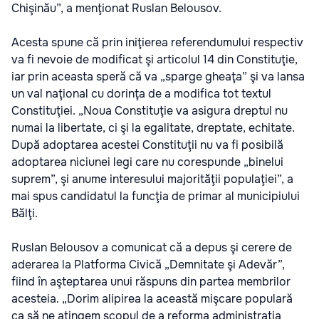
Chişinău”, a menţionat Ruslan Belousov.
Acesta spune că prin iniţierea referendumului respectiv
va fi nevoie de modificat şi articolul 14 din Constituţie,
iar prin aceasta speră că va „sparge gheaţa” şi va lansa
un val naţional cu dorinţa de a modifica tot textul
Constituţiei. „Noua Constituţie va asigura dreptul nu
numai la libertate, ci şi la egalitate, dreptate, echitate.
După adoptarea acestei Constituţii nu va fi posibilă
adoptarea niciunei legi care nu corespunde „binelui
suprem”, şi anume interesului majorităţii populaţiei”, a
mai spus candidatul la funcţia de primar al municipiului
Bălţi.
Ruslan Belousov a comunicat că a depus şi cerere de
aderarea la Platforma Civică „Demnitate şi Adevăr”,
fiind în aşteptarea unui răspuns din partea membrilor
acesteia. „Dorim alipirea la această mişcare populară
ca să ne atingem scopul de a reforma administraţia