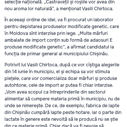
selecție națională. „Castraveții și roșiile vor avea din
nou aroma lor naturală”, a menționat Vasili Chirtoca.
În aceeași ordine de idei, va fi procurat un laborator
pentru depistarea produselor modificate genetic, care
în Moldova sînt interzise prin lege. „Multe mărfuri
ambalate de import conțin sub formă de adaosuri E
produse modificate genetic”, a afirmat candidatul la
funcția de primar general al municipiului Chișinău.
Potrivit lui Vasili Chirtoca, după ce vor cîștiga alegerile
din 14 iunie în municipiu, el și echipa sa vor stimula
piețele, care vor comercializa doar mărfuri și produse
autohtone, cele de import ar putea fi chiar interzise.
„Vom avea scopul ca întreprinderile din sectorul
alimentar să cumpere materia primă în municipiu, nu de
unde se nimerește. De ce, de exemplu, fabrica de lapte
din Chișinău cumpără lapte peste hotare, iar o parte din
lactate în genere este nevoită să le producă nu se știe
din ce materie primă. Chiar dacă va fi nevoie să