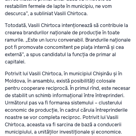
restabilim fermele de lapte în municipiu, ne vom
descurca”, a subliniat Vasili Chirtoca.
Totodată, Vasili Chirtoca intenționează să contribuie la
crearea brandurilor naționale de producție în toate
ramurile. „Este un lucru convenabil. Brandurile naționale
pot fi promovate concomitent pe piața internă și cea
externă”, a spus candidatul la funcția de primar al
capitalei.
Potrivit lui Vasili Chirtoca, în municipiul Chișinău și în
Moldova, în ansamblu, există posibilități colosale
pentru cooperare reciprocă. În primul rînd, este necesar
de stabilit un schimb informațional între întreprinderi.
Următorul pas va fi formarea sistemului – clusterului
economic de producție, în cadrul căruia întreprinderile
noastre se vor completa reciproc. Potrivit lui Vasili
Chirtoca, aceasta va fi sarcina de bază a conducerii
municipiului, a unităților investiționale și economice.