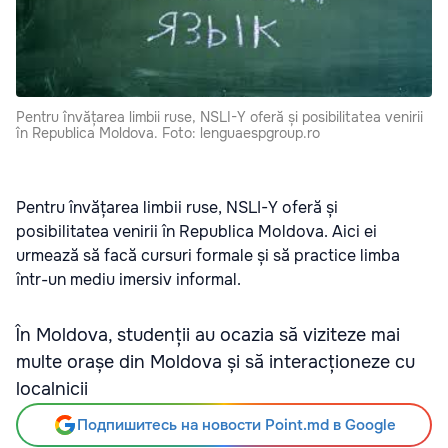
Pentru învățarea limbii ruse, NSLI-Y oferă și posibilitatea venirii
în Republica Moldova. Foto: lenguaespgroup.ro
Pentru învățarea limbii ruse, NSLI-Y oferă și
posibilitatea venirii în Republica Moldova. Aici ei
urmează să facă cursuri formale și să practice limba
într-un mediu imersiv informal.
În Moldova, studenții au ocazia să viziteze mai
multe orașe din Moldova și să interacționeze cu
localnicii
Подпишитесь на новости Point.md в Google