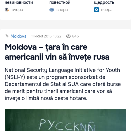
невиновности
повесткой
щедрость
вчера
вчера
вчера
Moldova
11 июня 2015, 15:22
845
Moldova – țara în care
americanii vin să învețe rusa
National Security Language Initiative for Youth
(NSLi-Y) este un program sponsorizat de
Departamentul de Stat al SUA care oferă burse
de merit pentru tinerii americani care vor să
învețe o limbă nouă peste hotare.