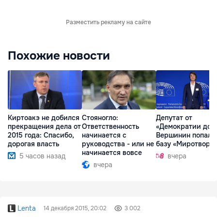
Разместить рекламу на сайте
Похожие новости
Киртоакэ не добился
Стояногло:
Депутат от
прекращения дела от
Ответственность
«Демократии дом
2015 года: Спасибо,
начинается с
Вершинин попал 
дорогая власть
руководства - или не
базу «Миротворц
начинается вовсе
5 часов назад
вчера
вчера
Lenta
14 декабря 2015, 20:02
3 002