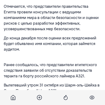
Отмечается, что представители правительства
Египта провели консультации с ведущими
компаниями мира в области безопасности и оценки
рисков с целью разработки эффективных,
усовершенствованных мер безопасности.
До конца декабря после оценки всех предложений
будет объявлено имя компании, которая займется
аудитом.
Ранее сообщалось, что представители египетского
следствия заявили об отсутствии доказательств
теракта га борту российского лайнера A321.
Вылетевший утром 31 октября из Шарм-эль-Шейха в
Санкт-Петербург Airbus A321 авиакомпании
«Когалымавиа» потерпел крушение на Синайском
полуострове Египта, находившиеся на борту 217