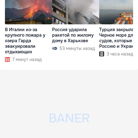
В Италии из-за
Россия ударила
Турция закрыла
крупного пожара у
ракетой по жилому
Черное море для
озера Гарда
дому в Харькове
судов, которые ш
эвакуировали
Россию и Украин
53 минуты назад
отдыхающих
3 часа назад
7 минут назад