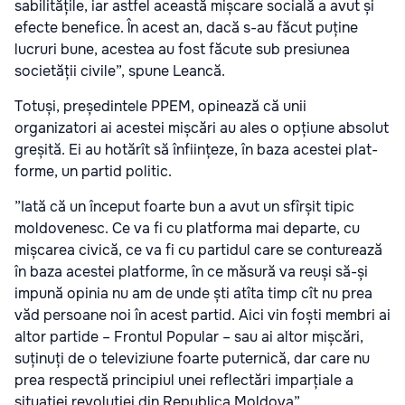
sabilitățile, iar astfel această miș­ca­re socială a avut și
efecte benefice. În acest an, dacă s-au făcut puține
lucruri bune, acestea au fost făcute sub presiunea
societății civile”, spune Leancă.
Totuși, președintele PPEM, opinează că unii
organizatori ai acestei mișcări au ales o opțiune absolut
gre­șită. Ei au ho­tă­rît să înființeze, în baza acestei plat­
forme, un partid politic.
”Iată că un început foarte bun a avut un sfîrșit tipic
moldovenesc. Ce va fi cu platforma mai departe, cu
miș­ca­rea civică, ce va fi cu partidul care se conturează
în baza acestei platforme, în ce măsură va reuși să-și
impună opinia nu am de unde ști atîta timp cît nu prea
văd persoane noi în acest partid. Aici vin foști membri ai
altor partide – Frontul Popular – sau ai altor mișcări,
suținuți de o televiziune foarte puternică, dar care nu
prea respec­tă principiul unei reflectări impar­ția­le a
situației revoluției din Re­pu­blica Moldova”.