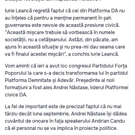
Iurie Leancă regretă faptul că cei din Platforma DA nu
au înțeles că pentru a menține permanent în șah
guvernarea este nevoie de această presiune civică.
”Aceas­tă mișcare trebuie să vorbească în numele
societății, nu a cetățea­nu­lui. Astăzi, din păcate, am
ajuns în această situație și nu prea-mi dau seama care
va fi finalul acestei miș­cări”, a conchis Iurie Leancă.
Vom aminti că ieri a avut loc congresul Partidului Forța
Poporului la care s-a decis transformarea lui în partidul
Platforma Demnitate și Adevăr. Președinte al noii
formațiuni a fost ales Andrei Năstase, liderul Platformei
civice DA.
La fel de important este de precizat faptul că nu mai
târziu decât luna septembrie, Andrei Năstase își dădea
cuvântul de onoare în fața speakerului Andrian Candu
că el personal nu se va implica în proiecte politice.