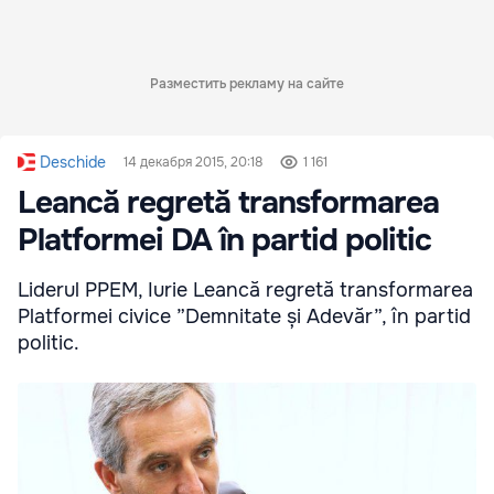
Разместить рекламу на сайте
Deschide
14 декабря 2015, 20:18
1 161
Leancă regretă transformarea
Platformei DA în partid politic
Liderul PPEM, Iurie Leancă regretă transformarea
Platformei civice ”Demnitate și Adevăr”, în partid
politic.