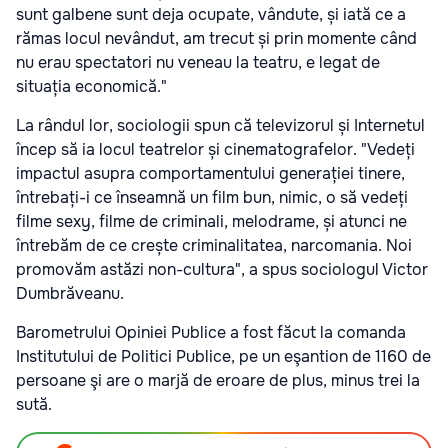
sunt galbene sunt deja ocupate, vândute, și iată ce a
rămas locul nevândut, am trecut și prin momente când
nu erau spectatori nu veneau la teatru, e legat de
situația economică."
La rândul lor, sociologii spun că televizorul și Internetul
încep să ia locul teatrelor și cinematografelor. "Vedeți
impactul asupra comportamentului generației tinere,
întrebați-i ce înseamnă un film bun, nimic, o să vedeți
filme sexy, filme de criminali, melodrame, și atunci ne
întrebăm de ce crește criminalitatea, narcomania. Noi
promovăm astăzi non-cultura", a spus sociologul Victor
Dumbrăveanu.
Barometrului Opiniei Publice a fost făcut la comanda
Institutului de Politici Publice, pe un eşantion de 1160 de
persoane şi are o marjă de eroare de plus, minus trei la
sută.