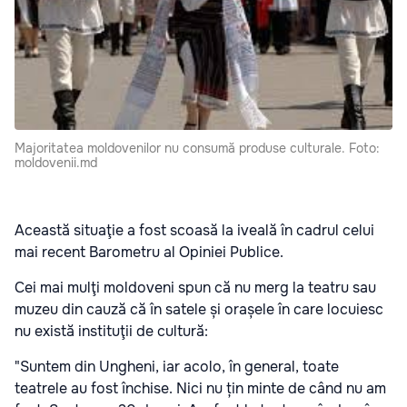
Majoritatea moldovenilor nu consumă produse culturale. Foto:
moldovenii.md
Această situaţie a fost scoasă la iveală în cadrul celui
mai recent Barometru al Opiniei Publice.
Cei mai mulţi moldoveni spun că nu merg la teatru sau
muzeu din cauză că în satele și orașele în care locuiesc
nu există instituţii de cultură:
"Suntem din Ungheni, iar acolo, în general, toate
teatrele au fost închise. Nici nu țin minte de când nu am