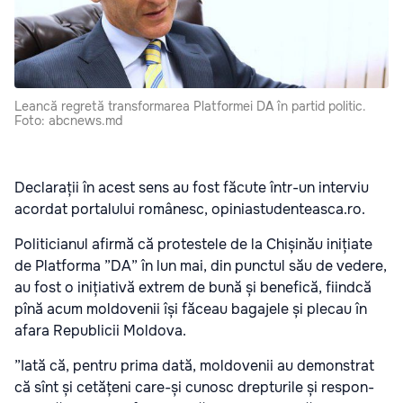
Leancă regretă transformarea Platformei DA în partid politic.
Foto: abcnews.md
Declarații în acest sens au fost făcute într-un interviu
acordat portalului românesc, opiniastudenteasca.ro.
Politicianul afirmă că protestele de la Chișinău inițiate
de Platforma ”DA” în lun mai, din punctul său de vedere,
au fost o inițiativă extrem de bună și be­ne­fică, fiindcă
pînă acum moldo­ve­nii își făceau bagajele și plecau în
afara Republicii Moldova.
”Iată că, pentru prima dată, moldovenii au demonstrat
că sînt și cetățeni ca­re-și cunosc drepturile și respon­