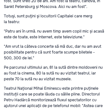
fost. Sunt vreo 20 de ani. Am fost la teatru, cândva, în
Sankt Petersburg și Moscova. Aici nu am fost".
Totuşi, sunt puţini şi locuitorii Capitalei care merg
la teatru:
"Patru ani în urmă. nu avem timp avem copil mic și acasă
este de toate, este Internet, este televiziune."
"Am vrut la câteva concerte să mă duc, dar nu am avut
posibilitate pentru că sunt foarte scumpe biletele -
500, 300 de lei."
Pe parcursul ultimului an, 81 la sută dintre moldoveni nu
au fost la cinema, 80 la sută nu au vizitat teatrul, iar
peste 70 la sută nu au vizitat muzeele.
Teatrul Național Mihai Eminescu este printre puținele
instituții care se poate lăuda cu sălile pline. Directorul
Petru Hadârcă monitorizează fluxul spectatorilor cu
ajutorul unei aplicații de pe telefonul mobil: "Astea care