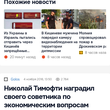
Похожие новости
Из Украины в
В Кишиневе мужчина
Молния
Израиль пытались
повредил камеру
спровоцировала
отправить через
видеонаблюдения на
пожар в
Кишинёв
территории
Дрокиевском рай
запрещённые
дипмиссии
8 часов назад
препараты
20 минут назад
8 часов назад
Golos
4 ноября 2016, 13:50
2 764
Николай Тимофти наградил
своего советника по
экономическим вопросам