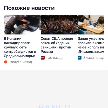
Похожие новости
В Испании
Сенат США принял
Дания ужесточае
ликвидировали
закон об «адских
правила экзамен
крупную сеть
санкциях» против
из-за использова
контрабандистов в
России
ИИ школьниками
Средиземноморье
час назад
3 часа назад
минута назад