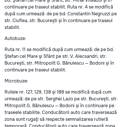
bd. Ştefan cel Mare şi Sfânt, str. Mihai Viteazul și în
continuare pe traseul stabilit. Ruta nr. 4 se modifică
după cum urmează: de pe bd. Constantin Negruzzi pe
str. Ciuflea, str. București și în continuare pe traseul
stabilit.
Autobuze:
Ruta nr. 11 se modifică după cum urmează: de pe bd.
Ştefan cel Mare şi Sfânt pe str. V. Alecsandri, str.
București, str. Mitropolit G. Bănulescu — Bodoni și în
continuare pe traseul stabilit.
Microbuze:
Rutele nr. 127, 129, 138 și 188 se modifică după cum
urmează: de pe str. Serghei Lazo pe str. București, str.
Mitropolit G. Bănulescu — Bodoni și în continuare pe
traseele stabilite. Conducătorii auto care traversează
zona sunt rugaţi să respecte semnalizarea rutieră
temporară. Conducătorii auto care traversează zona