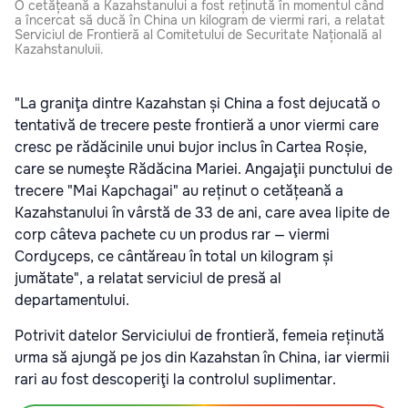
O cetățeană a Kazahstanului a fost reținută în momentul când
a încercat să ducă în China un kilogram de viermi rari, a relatat
Serviciul de Frontieră al Comitetului de Securitate Națională al
Kazahstanuluii.
"La graniţa dintre Kazahstan și China a fost dejucată o
tentativă de trecere peste frontieră a unor viermi care
cresc pe rădăcinile unui bujor inclus în Cartea Roșie,
care se numeşte Rădăcina Mariei. Angajaţii punctului de
trecere "Mai Kapchagai" au reținut o cetățeană a
Kazahstanului în vârstă de 33 de ani, care avea lipite de
corp câteva pachete cu un produs rar — viermi
Cordyceps, ce cântăreau în total un kilogram și
jumătate", a relatat serviciul de presă al
departamentului.
Potrivit datelor Serviciului de frontieră, femeia reținută
urma să ajungă pe jos din Kazahstan în China, iar viermii
rari au fost descoperiţi la controlul suplimentar.