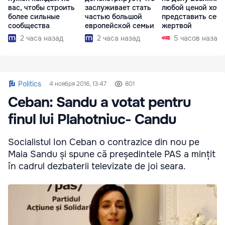
вас, чтобы строить
заслуживает стать
любой ценой хоче
более сильные
частью большой
представить себя
сообщества
европейской семьи
жертвой
2 часа назад
2 часа назад
5 часов назад
Politics
4 ноября 2016, 13:47
801
Ceban: Sandu a votat pentru
finul lui Plahotniuc- Candu
Socialistul Ion Ceban o contrazice din nou pe
Maia Sandu și spune că președintele PAS a mințit
în cadrul dezbaterii televizate de joi seara.