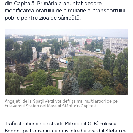
din Capitală. Primăria a anunțat despre
modificarea orarului de circulație al transportului
public pentru ziua de sâmbătă.
Angajații de la Spații Verzi vor defrișa mai mulți arbori de pe
bulevardul Ștefan cel Mare și Sfânt din Capitală.
Traficul rutier de pe strada Mitropolit G. Bănulescu –
Bodoni, pe tronsonul cuprins între bulevardul Ștefan cel