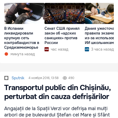
В Испании
Сенат США принял
Дания ужесточае
ликвидировали
закон об «адских
правила экзамен
крупную сеть
санкциях» против
из-за использова
контрабандистов в
России
ИИ школьниками
Средиземноморье
час назад
3 часа назад
минута назад
Sputnik
4 ноября 2016, 13:58
490
Transportul public din Chișinău,
perturbat din cauza defrișărilor
Angajații de la Spații Verzi vor defrișa mai mulți
arbori de pe bulevardul Ștefan cel Mare și Sfânt