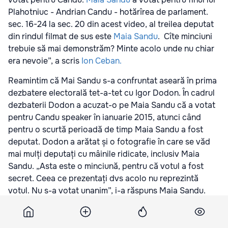
Plahotniuc - Andrian Candu - hotărîrea de parlament.
sec. 16-24 la sec. 20 din acest video, al treilea deputat
din rindul filmat de sus este
Maia Sandu
. Cîte minciuni
trebuie să mai demonstrăm? Minte acolo unde nu chiar
era nevoie”, a scris
Ion Ceban.
Reamintim că Mai Sandu s-a confruntat aseară în prima
dezbatere electorală tet-a-tet cu Igor Dodon. În cadrul
dezbaterii Dodon a acuzat-o pe Maia Sandu că a votat
pentru Candu speaker în ianuarie 2015, atunci când
pentru o scurtă perioadă de timp Maia Sandu a fost
deputat. Dodon a arătat și o fotografie în care se văd
mai mulți deputați cu mâinile ridicate, inclusiv Maia
Sandu. „Asta este o minciună, pentru că votul a fost
secret. Ceea ce prezentați dvs acolo nu reprezintă
votul. Nu s-a votat unanim”, i-a răspuns Maia Sandu.
Reamintim că Andrian Candu a fost ales președinte al
Parlamentului pe data de 23 ianuarie 2015.