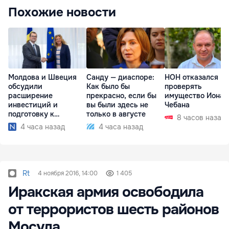
Похожие новости
Молдова и Швеция
Санду — диаспоре:
НОН отказался
обсудили
Как было бы
проверять
расширение
прекрасно, если бы
имущество Иона
инвестиций и
вы были здесь не
Чебана
подготовку к
только в августе
8 часов назад
отопительному
4 часа назад
4 часа назад
сезону
Rt
4 ноября 2016, 14:00
1 405
Иракская армия освободила
от террористов шесть районов
Мосула