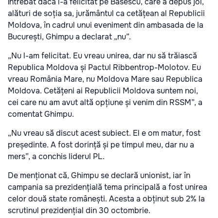
Întrebat dacă l-a felicitat pe Băsescu, care a depus joi,
alături de soția sa, jurământul ca cetățean al Republicii
Moldova, în cadrul unui eveniment din ambasada de la
București, Ghimpu a declarat „nu”.
„Nu l-am felicitat. Eu vreau unirea, dar nu să trăiască
Republica Moldova și Pactul Ribbentrop-Molotov. Eu
vreau România Mare, nu Moldova Mare sau Republica
Moldova. Cetățeni ai Republicii Moldova suntem noi,
cei care nu am avut altă opțiune și venim din RSSM”, a
comentat Ghimpu.
„Nu vreau să discut acest subiect. El e om matur, fost
președinte. A fost dorință și pe timpul meu, dar nu a
mers”, a conchis liderul PL.
De menționat că, Ghimpu se declară unionist, iar în
campania sa prezidențială tema principală a fost unirea
celor două state românești. Acesta a obținut sub 2% la
scrutinul prezidențial din 30 octombrie.