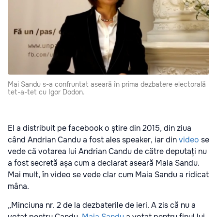
Mai Sandu s-a confruntat aseară în prima dezbatere electorală
tet-a-tet cu Igor Dodon.
El a distribuit pe facebook o știre din 2015, din ziua
când Andrian Candu a fost ales speaker, iar din
video
se
vede că votarea lui Andrian Candu de către deputați nu
a fost secretă așa cum a declarat aseară Maia Sandu.
Mai mult, în video se vede clar cum Maia Sandu a ridicat
mâna.
„Minciuna nr. 2 de la dezbaterile de ieri. A zis că nu a
votat pentru Candu.
Maia Sandu
a votat pentru finul lui