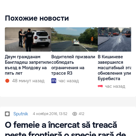
Похожие новости
Двум гражданам
Водителей призвали
В Кишиневе
Бангладеш запретили
соблюдать
завершился
въезд в Молдову на
ограничения на
масштабный этап
пять лет
трассе R3
обновления улиц
Буребиста
48 минут назад
час назад
час назад
Sputnik
4 ноября 2016, 13:52
412
O femeie a încercat să treacă
peste frontieră o specie rară de