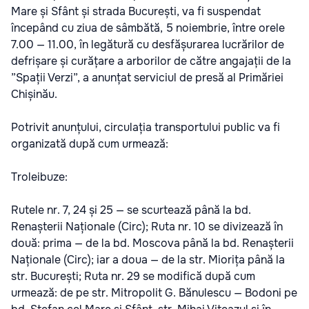
Mare și Sfânt și strada București, va fi suspendat
începând cu ziua de sâmbătă, 5 noiembrie, între orele
7.00 — 11.00, în legătură cu desfășurarea lucrărilor de
defrișare și curățare a arborilor de către angajații de la
”Spații Verzi”, a anunțat serviciul de presă al Primăriei
Chișinău.
Potrivit anunțului, circulația transportului public va fi
organizată după cum urmează:
Troleibuze:
Rutele nr. 7, 24 și 25 — se scurtează până la bd.
Renașterii Naționale (Circ); Ruta nr. 10 se divizează în
două: prima — de la bd. Moscova până la bd. Renașterii
Naționale (Circ); iar a doua — de la str. Miorița până la
str. București; Ruta nr. 29 se modifică după cum
urmează: de pe str. Mitropolit G. Bănulescu — Bodoni pe