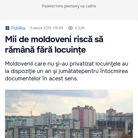
Разместить рекламу на сайте
Publika
5 июня 2015, 09:46
4 226
Mii de moldoveni riscă să
rămână fără locuințe
Moldovenii care nu şi-au privatizat locuinţele au
la dispoziţie un an şi jumătatepentru întocmirea
documentelor în acest sens.