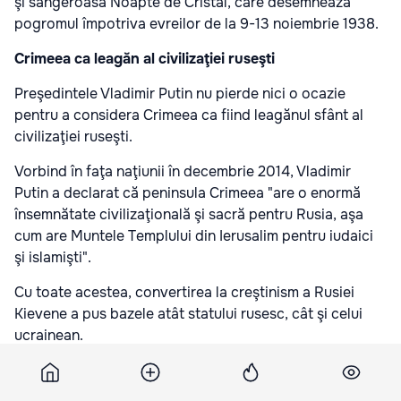
şi sângeroasa Noapte de Cristal, care desemnează
pogromul împotriva evreilor de la 9-13 noiembrie 1938.
Crimeea ca leagăn al civilizaţiei ruseşti
Preşedintele Vladimir Putin nu pierde nici o ocazie
pentru a considera Crimeea ca fiind leagănul sfânt al
civilizaţiei ruseşti.
Vorbind în faţa naţiunii în decembrie 2014, Vladimir
Putin a declarat că peninsula Crimeea "are o enormă
însemnătate civilizaţională şi sacră pentru Rusia, aşa
cum are Muntele Templului din Ierusalim pentru iudaici
şi islamişti".
Cu toate acestea, convertirea la creştinism a Rusiei
Kievene a pus bazele atât statului rusesc, cât şi celui
ucrainean.
Mai mult decât atât, Crimeea a găzduit, de-a lungul
secolelor, diferite populaţii, înainte de a fi anexată de