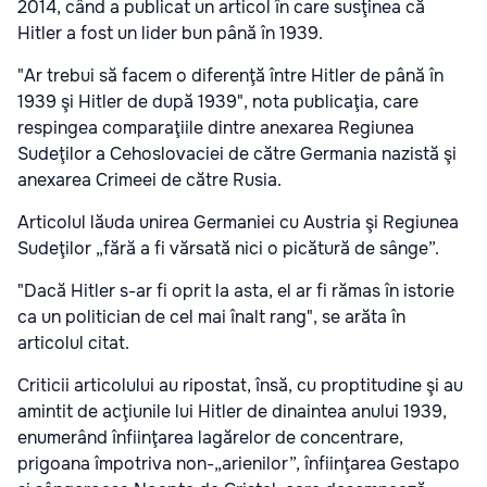
2014, când a publicat un articol în care susţinea că
Hitler a fost un lider bun până în 1939.
"Ar trebui să facem o diferenţă între Hitler de până în
1939 şi Hitler de după 1939", nota publicaţia, care
respingea comparaţiile dintre anexarea Regiunea
Sudeţilor a Cehoslovaciei de către Germania nazistă şi
anexarea Crimeei de către Rusia.
Articolul lăuda unirea Germaniei cu Austria şi Regiunea
Sudeţilor „fără a fi vărsată nici o picătură de sânge”.
"Dacă Hitler s-ar fi oprit la asta, el ar fi rămas în istorie
ca un politician de cel mai înalt rang", se arăta în
articolul citat.
Criticii articolului au ripostat, însă, cu proptitudine şi au
amintit de acţiunile lui Hitler de dinaintea anului 1939,
enumerând înfiinţarea lagărelor de concentrare,
prigoana împotriva non-„arienilor”, înfiinţarea Gestapo