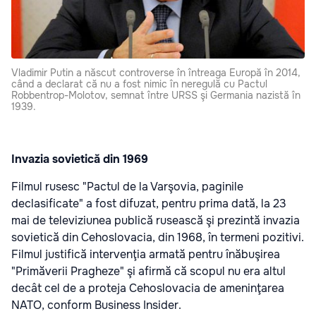
Vladimir Putin a născut controverse în întreaga Europă în 2014,
când a declarat că nu a fost nimic în neregulă cu Pactul
Robbentrop-Molotov, semnat între URSS şi Germania nazistă în
1939.
Invazia sovietică din 1969
Filmul rusesc "Pactul de la Varşovia, paginile
declasificate" a fost difuzat, pentru prima dată, la 23
mai de televiziunea publică rusească şi prezintă invazia
sovietică din Cehoslovacia, din 1968, în termeni pozitivi.
Filmul justifică intervenţia armată pentru înăbuşirea
"Primăverii Pragheze" şi afirmă că scopul nu era altul
decât cel de a proteja Cehoslovacia de ameninţarea
NATO, conform Business Insider.