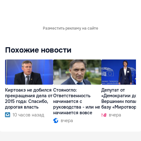
Разместить рекламу на сайте
Похожие новости
Киртоакэ не добился
Стояногло:
Депутат от
прекращения дела от
Ответственность
«Демократии дом
2015 года: Спасибо,
начинается с
Вершинин попал 
дорогая власть
руководства - или не
базу «Миротворц
начинается вовсе
10 часов назад
вчера
вчера