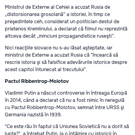
Ministrul de Externe al Cehiei a acuzat Rusia de
„distorsionarea grosolană” a istoriei, în timp ce
preşedintele ceh, considerat un politician destul de
prietenos Kremlinului, a declarat că filmul nu reprezintă
altceva decât „minciuni propagandistice ruseşti”.
Nici reacţiile slovace nu s-au lăsat aşteptate, iar
ministrul de Externe a acuzat Rusia că "încearcă să
rescrie istoria şi să falsifice adevărurile istorice despre
acest capitol întunecat al trecutului".
Pactul Ribbentrop-Molotov
Vladimir Putin a născut controverse în întreaga Europă
în 2014, când a declarat că nu a fost nimic în neregulă
cu Pactul Robbentrop-Molotov, semnat între URSS şi
Germania nazistă în 1939.
"Ce este rău în faptul că Uniunea Sovietică nu a dorit să
lupte?", a întrebat Putin, la o întâlnire cu istoricii în