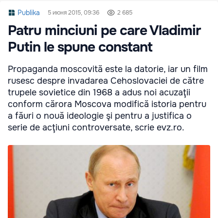
Publika
5 июня 2015, 09:36
2 685
Patru minciuni pe care Vladimir
Putin le spune constant
Propaganda moscovită este la datorie, iar un film
rusesc despre invadarea Cehoslovaciei de către
trupele sovietice din 1968 a adus noi acuzaţii
conform cărora Moscova modifică istoria pentru
a făuri o nouă ideologie şi pentru a justifica o
serie de acţiuni controversate, scrie evz.ro.