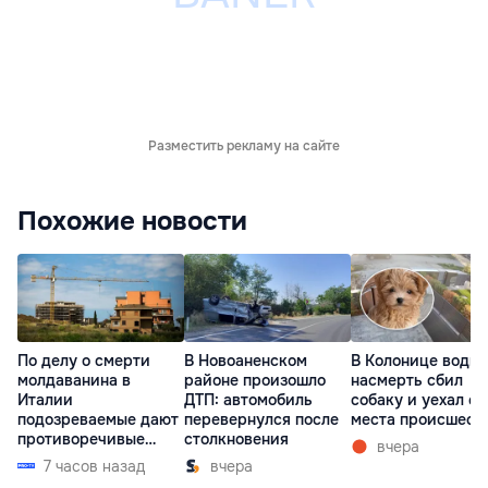
Разместить рекламу на сайте
Похожие новости
По делу о смерти
В Новоаненском
В Колонице водит
молдаванина в
районе произошло
насмерть сбил
Италии
ДТП: автомобиль
собаку и уехал с
подозреваемые дают
перевернулся после
места происшест
противоречивые
столкновения
вчера
показания
7 часов назад
вчера