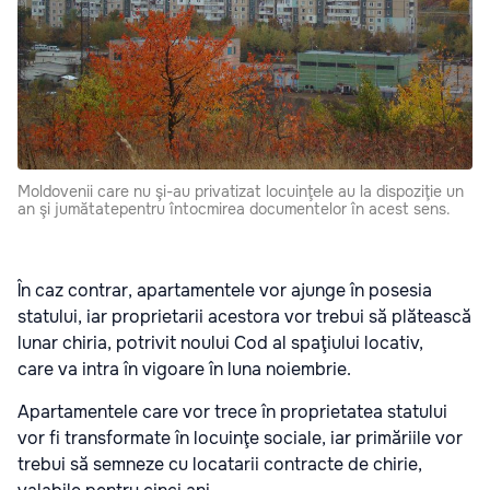
Moldovenii care nu şi-au privatizat locuinţele au la dispoziţie un
an şi jumătatepentru întocmirea documentelor în acest sens.
În caz contrar, apartamentele vor ajunge în posesia
statului, iar proprietarii acestora vor trebui să plătească
lunar chiria, potrivit noului Cod al spaţiului locativ,
care va intra în vigoare în luna noiembrie.
Apartamentele care vor trece în proprietatea statului
vor fi transformate în locuinţe sociale, iar primăriile vor
trebui să semneze cu locatarii contracte de chirie,