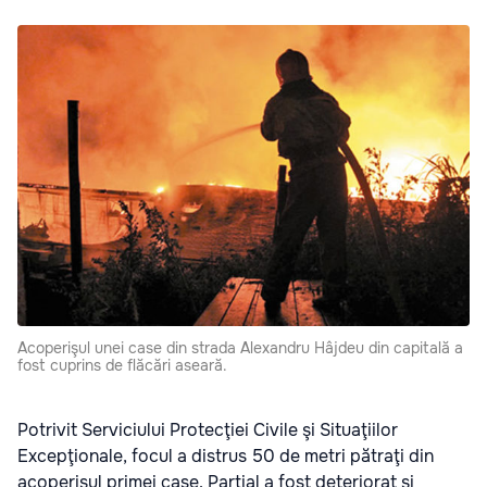
Acoperişul unei case din strada Alexandru Hâjdeu din capitală a
fost cuprins de flăcări aseară.
Potrivit Serviciului Protecţiei Civile şi Situaţiilor
Excepţionale, focul a distrus 50 de metri pătraţi din
acoperişul primei case. Parţial a fost deteriorat şi