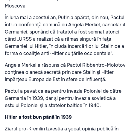
Moscova.
În luna mai a acestui an, Putin a apărat, din nou, Pactul
într-o conferinţă comună cu Angela Merkel, cancelarul
Germaniei, spunând că tratatul a fost semnat atunci
când „URSS a realizat că a rămas singură în faţa
Germaniei lui Hitler, în ciuda încercărilor lui Stalin de a
forma o coaliţie anti-Hitler cu ţările occidentale”.
Angela Merkel a răspuns că Pactul Ribbentro-Molotov
conţinea o anexă secretă prin care Stalin şi Hitler
împărţeau Europa de Est în sfere de influenţă.
Pactul a pavat calea pentru invazia Poloniei de către
Germania în 1939, dar şi pentru invazia sovietică a
estului Poloniei şi a statelor baltice în 1940.
Hitler a fost bun până în 1939
Ziarul pro-Kremlin Izvestia a şocat opinia publică în