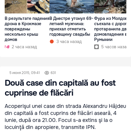
В результате падения
В Днестре утонул 69-
Фура из Молдовы
дрона в Крокмазе
летний мужчина:
съехала с дороги
повреждены
приехал отметить
протаранила два
несколько крыш
годовщину свадьбы
домовладения в
домов
Румынии
3 часа назад
2 часа назад
5 часов назад
5 июня 2015, 09:41
631
Două case din capitală au fost
cuprinse de flăcări
Acoperişul unei case din strada Alexandru Hâjdeu
din capitală a fost cuprins de flăcări aseară, 4
iunie, după ora 21.00. Focul s-a extins şi la o
locuinţă din apropiere, transmite IPN.