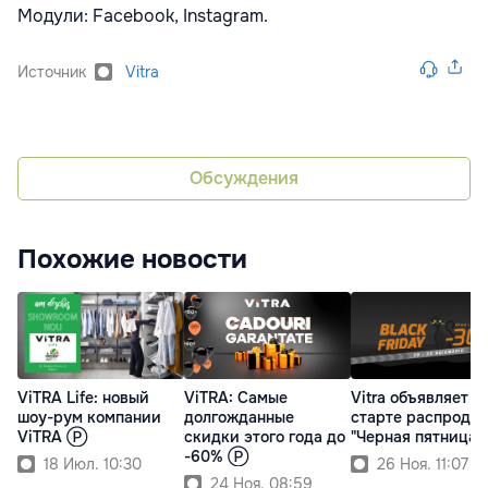
Модули: Facebook, Instagram.
Источник
Vitra
Обсуждения
Похожие новости
ViTRA Life: новый
ViTRA: Самые
Vitra объявляет о
шоу-рум компании
долгожданные
старте распрода
ViTRA Ⓟ
скидки этого года до
"Черная пятница" 
-60% Ⓟ
18 Июл. 10:30
26 Ноя. 11:07
24 Ноя. 08:59