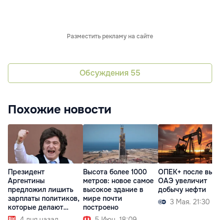
Разместить рекламу на сайте
Обсуждения
55
Похожие новости
Президент
Высота более 1000
ОПЕК+ после вых
Аргентины
метров: новое самое
ОАЭ увеличит
предложил лишить
высокое здание в
добычу нефти
зарплаты политиков,
мире почти
3 Мая. 21:30
которые делают
построено
долги
4 дня назад
5 Июн. 18:09