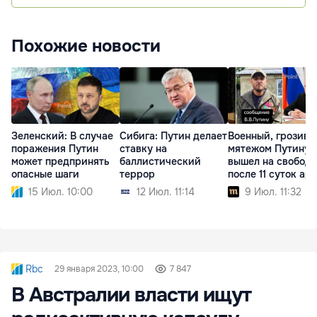
Похожие новости
Зеленский: В случае
Сибига: Путин делает
Военный, грозив
поражения Путин
ставку на
мятежом Путину,
может предпринять
баллистический
вышел на свободу
опасные шаги
террор
после 11 суток ар
15 Июл. 10:00
12 Июл. 11:14
9 Июл. 11:32
Rbc
29 января 2023, 10:00
7 847
В Австралии власти ищут