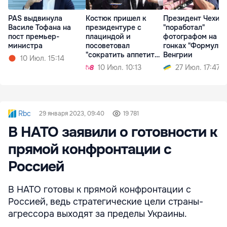
PAS выдвинула
Костюк пришел к
Президент Чехии
Василе Тофана на
президентуре с
"поработал"
пост премьер-
плациндой и
фотографом на
министра
посоветовал
гонках "Формулы-1
"сократить аппетит
Венгрии
10 Июл. 15:14
чиновников"
10 Июл. 10:13
27 Июл. 17:47
Rbc
29 января 2023, 09:40
19 781
В НАТО заявили о готовности к
прямой конфронтации с
Россией
В НАТО готовы к прямой конфронтации с
Россией, ведь стратегические цели страны-
агрессора выходят за пределы Украины.