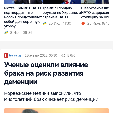
Рютте: Саммит НАТО
Трамп: Я продаю
В верховном штаб
подтвердит, что
оружие не Украине, а
НАТО задержали
Россия представляет
странам НАТО
стажерку за шпи
собой долгосрочную
25 Июл. 11:30
25 Июл. 18:15
угрозу
8 Июл. 09:36
Gazeta
29 января 2023, 09:30
13 676
Ученые оценили влияние
брака на риск развития
деменции
Норвежские медики выяснили, что
многолетний брак снижает риск деменции.