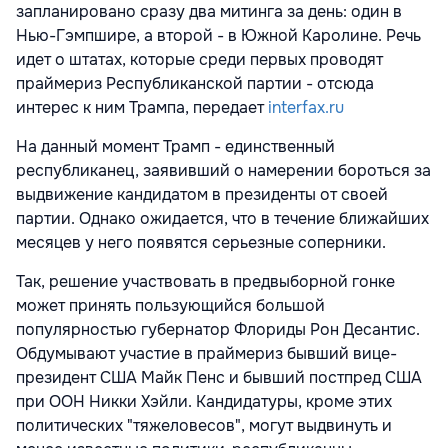
запланировано сразу два митинга за день: один в
Нью-Гэмпшире, а второй - в Южной Каролине. Речь
идет о штатах, которые среди первых проводят
праймериз Республиканской партии - отсюда
интерес к ним Трампа, передает
interfax.ru
На данный момент Трамп - единственный
республиканец, заявивший о намерении бороться за
выдвижение кандидатом в президенты от своей
партии. Однако ожидается, что в течение ближайших
месяцев у него появятся серьезные соперники.
Так, решение участвовать в предвыборной гонке
может принять пользующийся большой
популярностью губернатор Флориды Рон Десантис.
Обдумывают участие в праймериз бывший вице-
президент США Майк Пенс и бывший постпред США
при ООН Никки Хэйли. Кандидатуры, кроме этих
политических "тяжеловесов", могут выдвинуть и