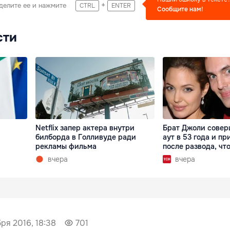
+
делите ее и нажмите
CTRL
ENTER
Сообщите нам!
сти
Netflix запер актера внутри
Брат Джоли совер
билборда в Голливуде ради
аут в 53 года и пр
рекламы фильма
после развода, что
вчера
вчера
ря 2016, 18:38
701