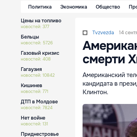
Политика
Экономика
Общество
Пр
Цены на топливо
новостей:
377
14 сент
Tvzvezda
Бельцы
Американ
новостей:
5726
Газовый кризис
смерти Х
новостей:
408
Гагаузия
Американский тел
новостей:
10842
кандидата в през
Кишинев
Клинтон.
новостей:
771
ДТП в Молдове
новостей:
7824
Нет войне
новостей:
131
Приднестровье