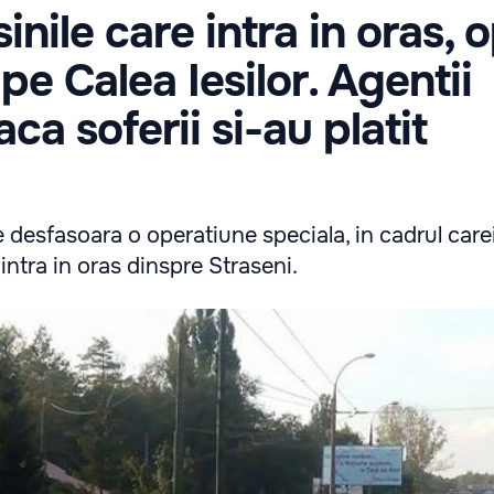
nile care intra in oras, o
 pe Calea Iesilor. Agentii
aca soferii si-au platit
ie desfasoara o operatiune speciala, in cadrul car
intra in oras dinspre Straseni.