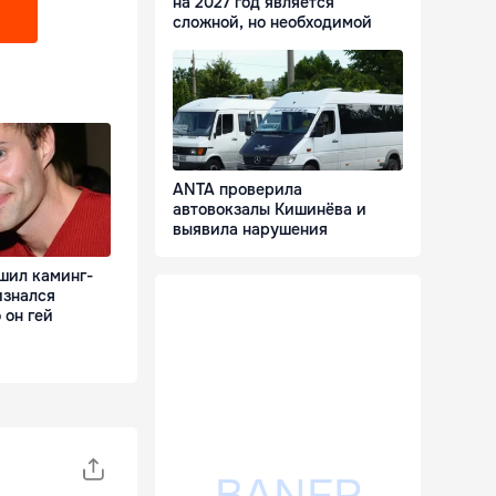
на 2027 год является
сложной, но необходимой
ANTA проверила
автовокзалы Кишинёва и
выявила нарушения
шил каминг-
изнался
 он гей