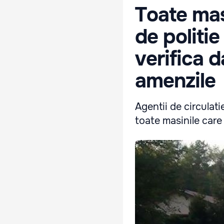
Toate masi
de politie
verifica d
amenzile
Agentii de circulat
toate masinile care 