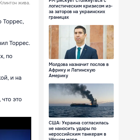
РМ рискует столкнуться с
 Клинтон жива.
логистическим кризисом из-
за заторов на украинских
границах
 Торрес,
вил Торрес.
х, по
Молдова назначит послов в
Африку и Латинскую
Америку
ой, и на
 что это
США: Украина согласилась
не наносить удары по
нероссийским танкерам в
Чёрном море