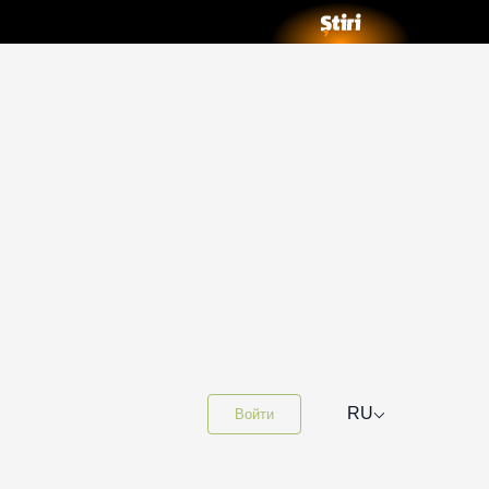
⌵
RU
Войти