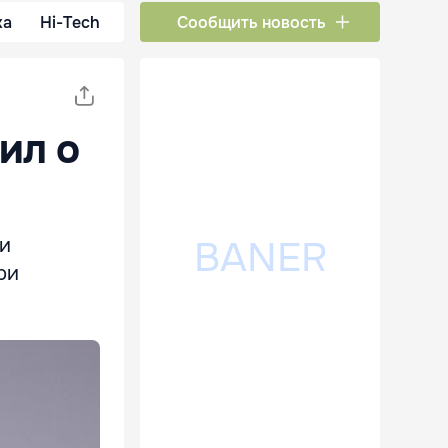
ка
Hi-Tech
Сообщить новость
ил о
ти
ри