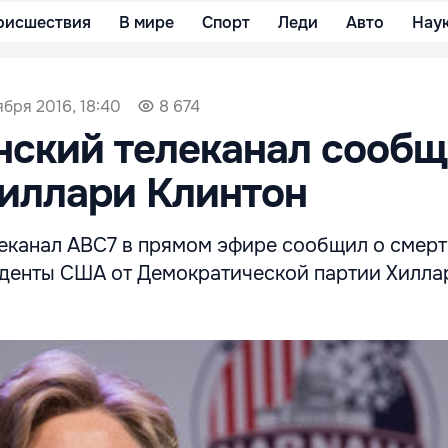
оисшествия
В мире
Спорт
Леди
Авто
Нау
ября 2016, 18:40
8 674
ский телеканал сообщ
иллари Клинтон
еканал ABC7 в прямом эфире сообщил о смер
иденты США от Демократической партии Хилла