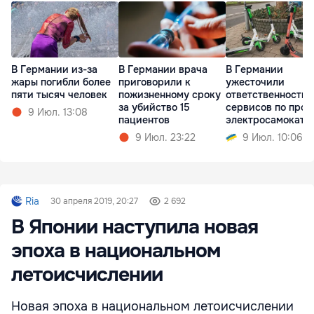
В Германии из-за
В Германии врача
В Германии
жары погибли более
приговорили к
ужесточили
пяти тысяч человек
пожизненному сроку
ответственность
за убийство 15
сервисов по прок
9 Июл. 13:08
пациентов
электросамокато
9 Июл. 23:22
9 Июл. 10:06
Ria
30 апреля 2019, 20:27
2 692
В Японии наступила новая
эпоха в национальном
летоисчислении
Новая эпоха в национальном летоисчислении