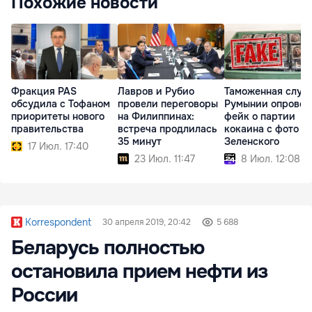
Похожие новости
Фракция PAS
Лавров и Рубио
Таможенная служ
обсудила с Тофаном
провели переговоры
Румынии опровер
приоритеты нового
на Филиппинах:
фейк о партии
правительства
встреча продлилась
кокаина с фото
35 минут
Зеленского
17 Июл. 17:40
23 Июл. 11:47
8 Июл. 12:08
Korrespondent
30 апреля 2019, 20:42
5 688
Беларусь полностью
остановила прием нефти из
России