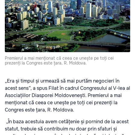
Premierul a mai menționat că ceea ce unește pe toți cei
prezenți la Congres este țara, R. Moldova.
„Era și timpul și urmează să mai purtăm negocieri în
acest sens”, a spus Filat în cadrul Congresului al V-lea al
Asociațiilor Diasporei Moldovenești. Premierul a mai
menționat că ceea ce unește pe toți cei prezenți la
Congres este țara, R. Moldova.
„În baza acestuia avem cetățenie și pornind de la acest
statut, trebuie să contribuim nu doar prin sfaturi și