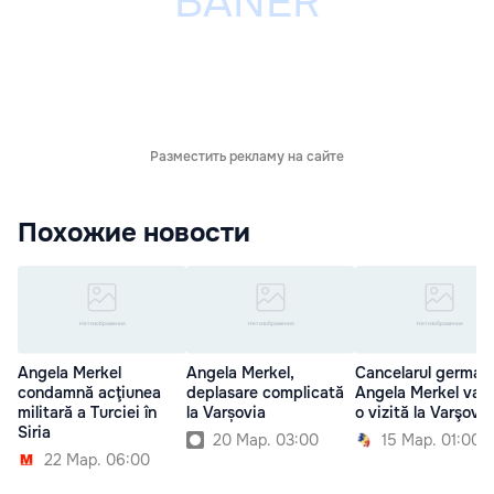
Разместить рекламу на сайте
Похожие новости
Angela Merkel
Angela Merkel,
Cancelarul german
condamnă acţiunea
deplasare complicată
Angela Merkel va f
militară a Turciei în
la Varșovia
o vizită la Varşovia
Siria
20 Мар. 03:00
15 Мар. 01:00
22 Мар. 06:00