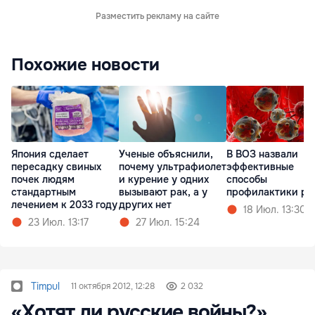
Разместить рекламу на сайте
Похожие новости
Япония сделает
Ученые объяснили,
В ВОЗ назвали
пересадку свиных
почему ультрафиолет
эффективные
почек людям
и курение у одних
способы
стандартным
вызывают рак, а у
профилактики ра
лечением к 2033 году
других нет
18 Июл. 13:30
23 Июл. 13:17
27 Июл. 15:24
Timpul
11 октября 2012, 12:28
2 032
«Хотят ли русские войны?»