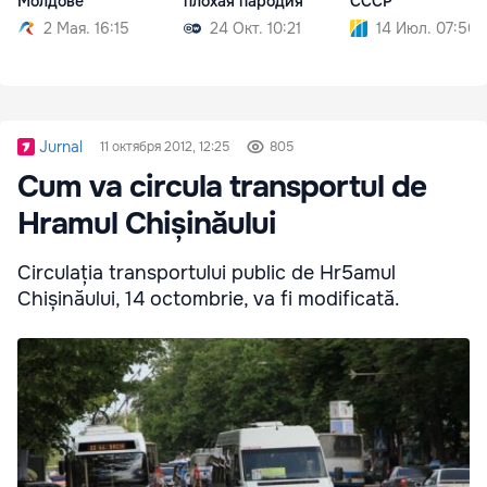
Молдове
плохая пародия
СССР
2 Мая. 16:15
24 Окт. 10:21
14 Июл. 07:50
Jurnal
11 октября 2012, 12:25
805
Cum va circula transportul de
Hramul Chișinăului
Circulația transportului public de Hr5amul
Chișinăului, 14 octombrie, va fi modificată.