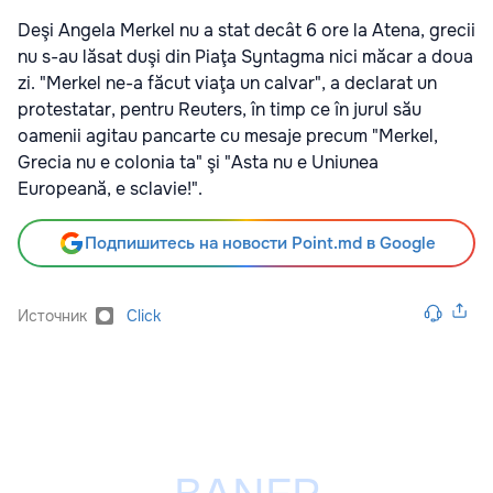
Deşi Angela Merkel nu a stat decât 6 ore la Atena, grecii
nu s-au lăsat duşi din Piaţa Syntagma nici măcar a doua
zi. "Merkel ne-a făcut viaţa un calvar", a declarat un
protestatar, pentru Reuters, în timp ce în jurul său
oamenii agitau pancarte cu mesaje precum "Merkel,
Grecia nu e colonia ta" şi "Asta nu e Uniunea
Europeană, e sclavie!".
Подпишитесь на новости Point.md в Google
Источник
Click