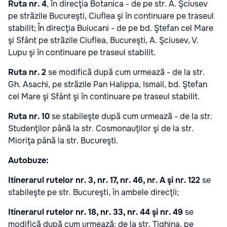
Ruta nr. 4
, în direcţia Botanica - de pe str. A. Şciusev
pe străzile Bucureşti, Ciuflea şi în continuare pe traseul
stabilit; În direcţia Buiucani - de pe bd. Ştefan cel Mare
şi Sfânt pe străzile Ciuflea, Bucureşti, A. Şciusev, V.
Lupu şi în continuare pe traseul stabilit.
Ruta nr. 2
se modifică după cum urmează - de la str.
Gh. Asachi, pe străzile Pan Halippa, Ismail, bd. Ştefan
cel Mare şi Sfânt şi în continuare pe traseul stabilit.
Ruta nr. 10
se stabileşte după cum urmează - de la str.
Studenţilor până la str. Cosmonauţilor şi de la str.
Mioriţa până la str. Bucureşti.
Autobuze:
Itinerarul rutelor nr. 3, nr. 17, nr. 46, nr. A şi nr. 122
se
stabileşte pe str. Bucureşti, în ambele direcţii;
Itinerarul rutelor nr. 18, nr. 33, nr. 44 şi nr. 49
se
modifică după cum urmează: de la str. Tighina, pe