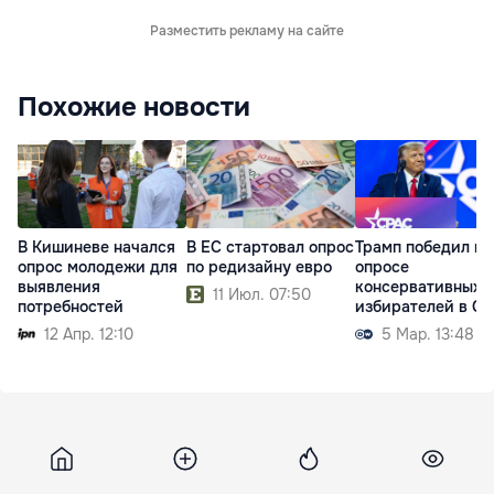
Разместить рекламу на сайте
Похожие новости
В Кишиневе начался
В ЕС стартовал опрос
Трамп победил в
опрос молодежи для
по редизайну евро
опросе
выявления
консервативных
11 Июл. 07:50
потребностей
избирателей в С
12 Апр. 12:10
5 Мар. 13:48
11 октября 2012, 12:20
835
Правительство обещает