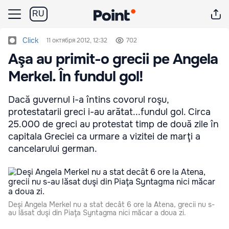
RU
Click
11 октября 2012, 12:32
702
Aşa au primit-o grecii pe Angela
Merkel. În fundul gol!
Dacă guvernul i-a întins covorul roşu,
protestatarii greci i-au arătat...fundul gol. Circa
25.000 de greci au protestat timp de două zile în
capitala Greciei ca urmare a vizitei de marţi a
cancelarului german.
Deşi Angela Merkel nu a stat decât 6 ore la Atena, grecii nu s-
au lăsat duşi din Piaţa Syntagma nici măcar a doua zi.