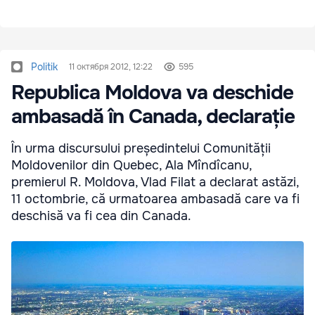
Politik
11 октября 2012, 12:22
595
Republica Moldova va deschide
ambasadă în Canada, declarație
În urma discursului președintelui Comunității
Moldovenilor din Quebec, Ala Mîndîcanu,
premierul R. Moldova, Vlad Filat a declarat astăzi,
11 octombrie, că urmatoarea ambasadă care va fi
deschisă va fi cea din Canada.