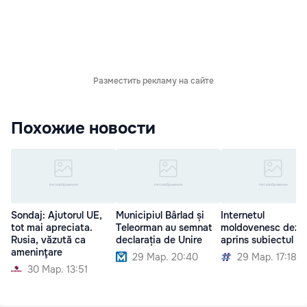
Разместить рекламу на сайте
Похожие новости
Sondaj: Ajutorul UE,
Municipiul Bârlad și
Internetul
tot mai apreciata.
Teleorman au semnat
moldovenesc dezb
Rusia, văzută ca
declarația de Unire
aprins subiectul Un
ameninţare
29 Мар. 20:40
29 Мар. 17:18
30 Мар. 13:51