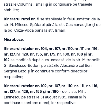
străzile Columna, Ismail şi în continuare pe traseele
stabilite;
Itinerarul rutei nr. 5
se stabileşte în felul următor: de la
str. N. Milescu-Spătarul până la str. Cosmonauţilor şi de
la bd. Cuza-Vodă până la str. Ismail.
Microbuze:
Itinerarul rutelor nr. 104, nr. 107, nr. 110, nr. 111, nr. 116,
nr. 127, nr. 129, nr. 155, nr. 175, nr. 180, nr. 188 şi nr.
192
se modifică după cum urmează: de la str. Mitropolit
G. Bănulescu-Bodoni pe străzile Alexandru cel Bun,
Serghei Lazo şi în continuare conform direcţiilor
respective;
Itinerarul rutelor nr. 102, nr. 107, nr. 110, nr. 111, nr. 116,
nr. 127, nr. 129, nr. 155 şi nr. 180
- de la str. Mihai
Eminescu pe străzile 31 august 1989, Ismail şi în
continuare conform direcţiilor respective;