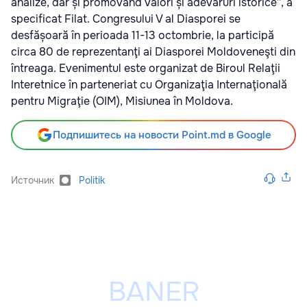
analize, dar și promovând valori și adevăruri istorice”, a
specificat Filat. Congresului V al Diasporei se
desfășoară în perioada 11-13 octombrie, la participă
circa 80 de reprezentanţi ai Diasporei Moldoveneşti din
întreaga. Evenimentul este organizat de Biroul Relaţii
Interetnice în parteneriat cu Organizaţia Internaţională
pentru Migraţie (OIM), Misiunea în Moldova.
Подпишитесь на новости Point.md в Google
Источник
Politik