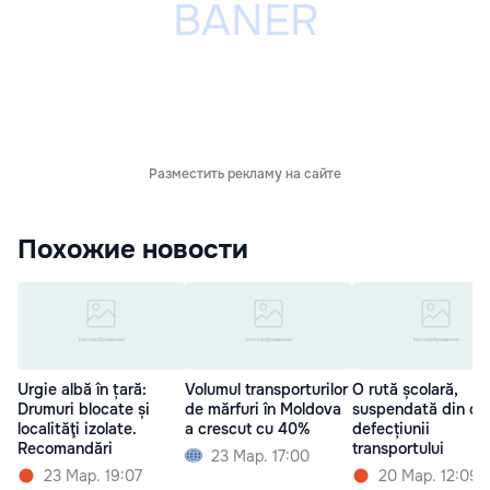
Разместить рекламу на сайте
Похожие новости
Urgie albă în țară:
Volumul transporturilor
O rută școlară,
Drumuri blocate și
de mărfuri în Moldova
suspendată din ca
localităţi izolate.
a crescut cu 40%
defecțiunii
Recomandări
transportului
23 Мар. 17:00
23 Мар. 19:07
20 Мар. 12:09