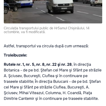
Circulația transportului public de Hr5amul Chișinăului, 14
octombrie, va fi modificată.
Astfel, transportul va circula după cum urmează:
Troleibuzele:
Rutele nr. 1, nr. 5, nr. 8, nr. 22 şi nr. 28
, în direcţia
Botanica - de pe bd. Ştefan cel Mare şi Sfânt pe străzile
A. Şciusev, Bucureşti, Ciuflea şi în continuare pe
traseele stabilite; În direcţia Buiucani - de pe bd. Ştefan
cel Mare şi Sfânt pe străzile Ciuflea, Bucureşti, A.
Şciusev, Mihai Viteazul, Columna, H. Coandă, Piaţa
Dimitrie Cantemir şi în continuare pe traseele stabilite.