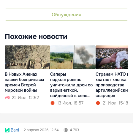
Обсуждения
Похожие новости
В Новых Аненах
Саперы
Странам НАТО не
нашли боеприпасы
подконтрольно
хватает хлопка дл
времен Второй
уничтожили дрон со
производства
мировой войны
взрывчаткой,
артиллерийских
найденный в селе
снарядов
22 Июл. 12:52
Копанка
13 Июл. 18:57
21 Июл. 15:18
Bani
2 апреля 2026, 12:54
4 763