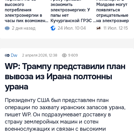
высокого
экономить
Молдове могут
потребления
электроэнергию: У
появляться
электроэнергии в
папы нет
отрицательные ц
часы пик возможен
Кучурганской ГРЭС в
на электроэнерг
рост тарифов
огороде
2 дня назад
24 Июл. 10:04
11 Июл. 12:15
Dw
2 апреля 2026, 12:38
9 609
WP: Трампу представили план
вывоза из Ирана полтонны
урана
Президенту США был представлен план
операции по захвату иранских запасов урана,
пишет WP. Он подразумевает доставку в
страну землеройных машин и сотен
военнослужащих и связан с высокими