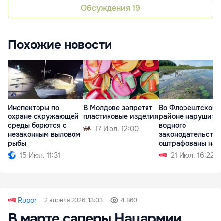
Обсуждения
19
Похожие новости
Инспекторы по
В Молдове запретят
Во Флорештском
охране окружающей
пластиковые изделия
районе нарушите
среды борются с
водного
17 Июл. 12:00
незаконным выловом
законодательства
рыбы
оштрафованы на 
тыс. леев
15 Июл. 11:31
21 Июл. 16:22
Rupor
2 апреля 2026, 13:03
4 860
В марте саперы Нацармии