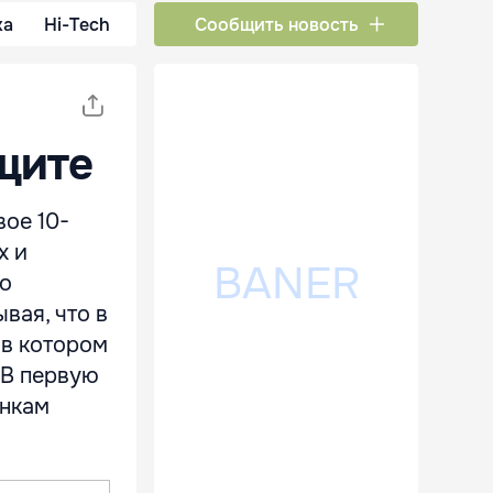
ка
Hi-Tech
Сообщить новость
ащите
ое 10-
х и
ко
вая, что в
 в котором
 В первую
енкам