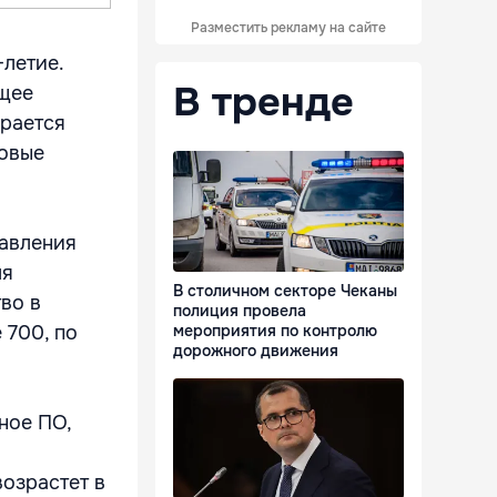
Разместить рекламу на сайте
летие.
В тренде
ющее
ирается
новые
равления
ля
В столичном секторе Чеканы
во в
полиция провела
 700, по
мероприятия по контролю
дорожного движения
ное ПО,
возрастет в