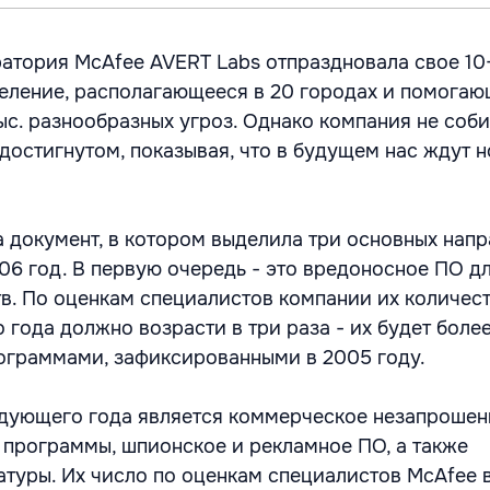
атория McAfee AVERT Labs отпраздновала свое 10-
еление, располагающееся в 20 городах и помога
тыс. разнообразных угроз. Однако компания не соб
 достигнутом, показывая, что в будущем нас ждут 
 документ, в котором выделила три основных нап
006 год. В первую очередь - это вредоносное ПО д
в. По оценкам специалистов компании их количест
года должно возрасти в три раза - их будет более
ограммами, зафиксированными в 2005 году.
дующего года является коммерческое незапрошен
е программы, шпионское и рекламное ПО, а также
атуры. Их число по оценкам специалистов McAfee 