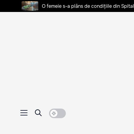
O femeie s-a plâns de condițiile din Spita