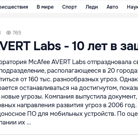
оисшествия
В мире
Спорт
Леди
Авто
Нау
1
765
VERT Labs - 10 лет в з
оратория McAfee AVERT Labs отпраздновала св
 подразделение, располагающееся в 20 города
ться от 160 тыс. разнообразных угроз. Одна
ается останавливаться на достигнутом, показы
 новые угрозы. Компания выпустила документ,
вных направления развития угроз в 2006 год.
едоносное ПО для мобильных устройств. По оц
ании их ...