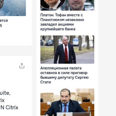
Платон: Тофан вместе с
Плахотнюком незаконно
ется
завладел акциями
д
крупнейшего банка
Апелляционная палата
оставила в силе приговор
бывшему депутату Сергею
Стати
ite,
ix
N Citrix