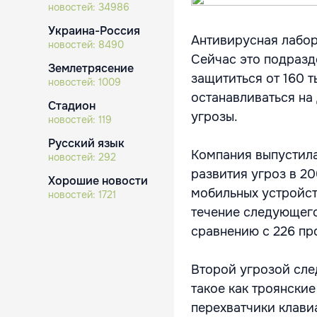
новостей:
34986
Украина-Россия
Антивирусная лабор
новостей:
8490
Сейчас это подразд
Землетрясение
защититься от 160 
новостей:
1009
останавливаться на
Стадион
угрозы.
новостей:
119
Русский язык
Компания выпустила
новостей:
292
развития угроз в 2
Хорошие новости
мобильных устройст
новостей:
1721
течение следующего 
сравнению с 226 пр
Второй угрозой сле
такое как троянски
перехватчики клави