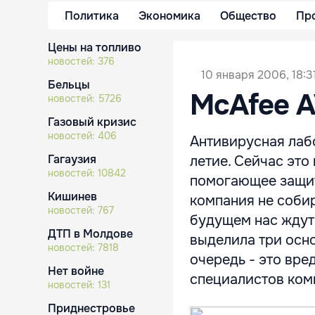
Политика
Экономика
Общество
Пр
Цены на топливо
новостей:
376
10 января 2006, 18:3
Бельцы
McAfee A
новостей:
5726
Газовый кризис
новостей:
406
Антивирусная лаб
Гагаузия
летие. Сейчас это
новостей:
10842
помогающее защити
Кишинев
компания не собир
новостей:
767
будущем нас ждут
ДТП в Молдове
выделила три осно
новостей:
7818
очередь - это вр
Нет войне
специалистов комп
новостей:
131
Приднестровье