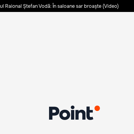
lul Raional Ștefan Vodă: În saloane sar broaște (Video)