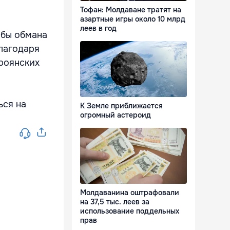
Тофан: Молдаване тратят на
азартные игры около 10 млрд
леев в год
обы обмана
благодаря
роянских
ься на
К Земле приближается
огромный астероид
Молдаванина оштрафовали
на 37,5 тыс. леев за
использование поддельных
прав