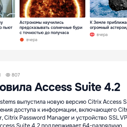
му
Астрономы научились
К Земле приближа
о пьют
предсказывать солнечные бури
огромный астерои
с точностью до получаса
вчера
вчера
1
807
новила Access Suite 4.2
ystems выпустила новую версию Citrix Access Su
ения доступа к информации, включающего Citr
r, Citrix Password Manager и устройство SSL VP
Access Suite 4.2 поддерживает 64-разрядную