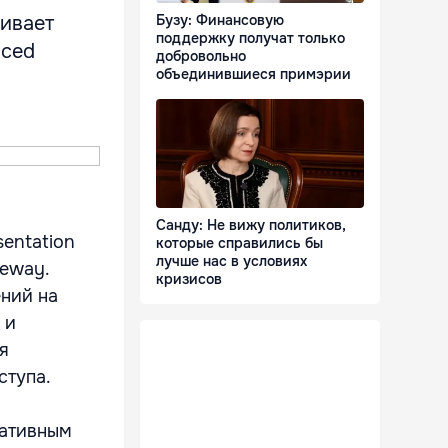
ривает
Бузу: Финансовую
поддержку получат только
nced
добровольно
объединившиеся примэрии
Санду: Не вижу политиков,
entation
которые справились бы
лучше нас в условиях
teway.
кризисов
ний на
 и
я
ступа.
ративным