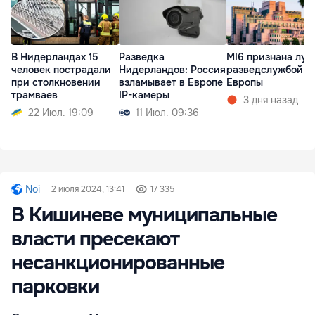
В Нидерландах 15
Разведка
MI6 признана лу
человек пострадали
Нидерландов: Россия
разведслужбой
при столкновении
взламывает в Европе
Европы
трамваев
IP-камеры
3 дня назад
22 Июл. 19:09
11 Июл. 09:36
Noi
2 июля 2024, 13:41
17 335
В Кишиневе муниципальные
власти пресекают
несанкционированные
парковки