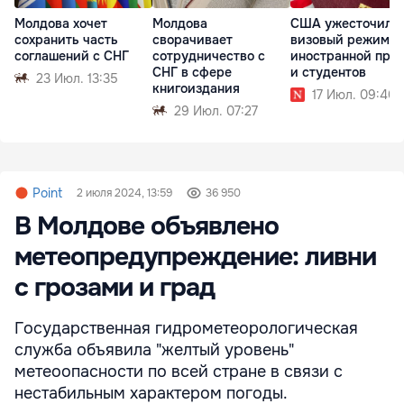
Молдова хочет
Молдова
США ужесточили
сохранить часть
сворачивает
визовый режим д
соглашений с СНГ
сотрудничество с
иностранной пре
СНГ в сфере
и студентов
23 Июл. 13:35
книгоиздания
17 Июл. 09:40
29 Июл. 07:27
Point
2 июля 2024, 13:59
36 950
В Молдове объявлено
метеопредупреждение: ливни
с грозами и град
Государственная гидрометеорологическая
служба объявила "желтый уровень"
метеоопасности по всей стране в связи с
нестабильным характером погоды.