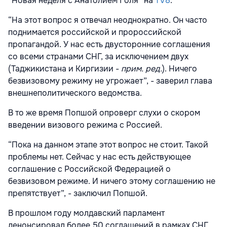
“Новая неделя с Анатолием Голя” на
TV8
.
“На этот вопрос я отвечал неоднократно. Он часто
поднимается российской и пророссийской
пропагандой. У нас есть двусторонние соглашения
со всеми странами СНГ, за исключением двух
(Таджикистана и Киргизии -
прим. ред.
). Ничего
безвизовому режиму не угрожает”, - заверил глава
внешнеполитического ведомства.
В то же время Попшой опроверг слухи о скором
введении визового режима с Россией.
“Пока на данном этапе этот вопрос не стоит. Такой
проблемы нет. Сейчас у нас есть действующее
соглашение с Российской Федерацией о
безвизовом режиме. И ничего этому соглашению не
препятствует”, - заключил Попшой.
В прошлом году молдавский парламент
денонсировал более 50 соглашений в рамках СНГ.