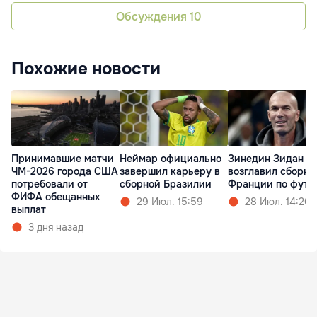
Обсуждения
10
Похожие новости
Принимавшие матчи
Неймар официально
Зинедин Зидан
ЧМ-2026 города США
завершил карьеру в
возглавил сборн
потребовали от
сборной Бразилии
Франции по футб
ФИФА обещанных
29 Июл. 15:59
28 Июл. 14:20
выплат
3 дня назад