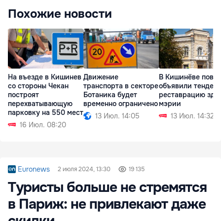
Похожие новости
На въезде в Кишинев
Движение
В Кишинёве повт
со стороны Чекан
транспорта в секторе
объявили тендер 
построят
Ботаника будет
реставрацию зда
перехватывающую
временно ограничено
мэрии
парковку на 550 мест
13 Июл. 14:05
13 Июл. 14:32
16 Июл. 08:20
Euronews
2 июля 2024, 13:30
19 135
Туристы больше не стремятся
в Париж: не привлекают даже