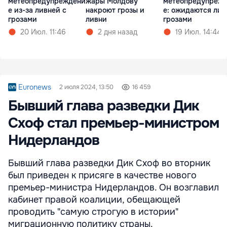
метеопредупреждени
жары Молдову
метеопредупреж
е из-за ливней с
накроют грозы и
е: ожидаются лив
грозами
ливни
грозами
20 Июл. 11:46
2 дня назад
19 Июл. 14:44
Euronews
2 июля 2024, 13:50
16 459
Бывший глава разведки Дик
Схоф стал премьер-министром
Нидерландов
Бывший глава разведки Дик Схоф во вторник
был приведен к присяге в качестве нового
премьер-министра Нидерландов. Он возглавил
кабинет правой коалиции, обещающей
проводить "самую строгую в истории"
миграционную политику страны.