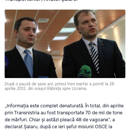
După o pauză de șase ani, primul tren marfar a pornit la 26
aprilie 2012, din orașul Râbnița spre Ucraina.
„Informația este complet denaturată. În total, din aprilie
prin Transnistria au fost transportate 70 de mii de tone
de mărfuri. Chiar și astăzi pleacă 48 de vagoane”, a
declarat Șalaru, după ce ieri șeful misiunii OSCE la