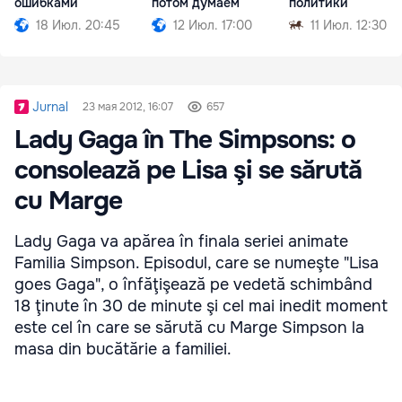
ошибками
потом думаем
политики
18 Июл. 20:45
12 Июл. 17:00
11 Июл. 12:30
Jurnal
23 мая 2012, 16:07
657
Lady Gaga în The Simpsons: o
consolează pe Lisa şi se sărută
cu Marge
Lady Gaga va apărea în finala seriei animate
Familia Simpson. Episodul, care se numeşte "Lisa
goes Gaga", o înfăţişează pe vedetă schimbând
18 ţinute în 30 de minute şi cel mai inedit moment
este cel în care se sărută cu Marge Simpson la
masa din bucătărie a familiei.