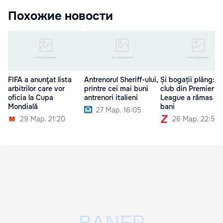
Похожие новости
FIFA a anunţat lista
Antrenorul Sheriff-ului,
Și bogații plâng: U
arbitrilor care vor
printre cei mai buni
club din Premier
oficia la Cupa
antrenori italieni
League a rămas fă
Mondială
bani
27 Мар. 16:05
29 Мар. 21:20
26 Мар. 22:54