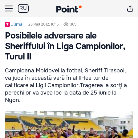
RU
Jurnal
23 мая 2012, 16:15
369
Posibilele adversare ale
Sheriffului în Liga Campionilor,
Turul II
Campioana Moldovei la fotbal, Sheriff Tiraspol,
va juca în această vară în al II-lea tur de
calificare al Ligii Campionilor.Tragerea la sorţi a
perechilor va avea loc la data de 25 iunie la
Nyon.