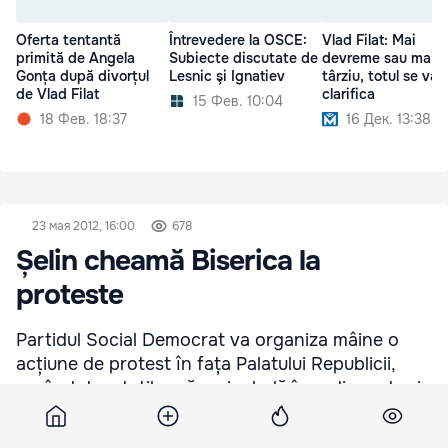
Oferta tentantă
Întrevedere la OSCE:
Vlad Filat: Mai
primită de Angela
Subiecte discutate de
devreme sau mai
Gonța după divorțul
Lesnic şi Ignatiev
târziu, totul se va
de Vlad Filat
clarifica
15 Фев. 10:04
18 Фев. 18:37
16 Дек. 13:38
23 мая 2012, 16:00
678
Șelin cheamă Biserica la
proteste
Partidul Social Democrat va organiza mâine o
acțiune de protest în fața Palatului Republicii,
cerând deputaților să nu includă în ordinea de zi
a şedinţei proiectul de Lege privind egalitatea de
şanse.