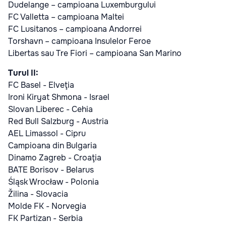
Dudelange – campioana Luxemburgului
FC Valletta – campioana Maltei
FC Lusitanos – campioana Andorrei
Torshavn – campioana Insulelor Feroe
Libertas sau Tre Fiori – campioana San Marino
Turul II:
FC Basel - Elveţia
Ironi Kiryat Shmona - Israel
Slovan Liberec - Cehia
Red Bull Salzburg - Austria
AEL Limassol - Cipru
Campioana din Bulgaria
Dinamo Zagreb - Croaţia
BATE Borisov - Belarus
Śląsk Wrocław - Polonia
Žilina - Slovacia
Molde FK - Norvegia
FK Partizan - Serbia