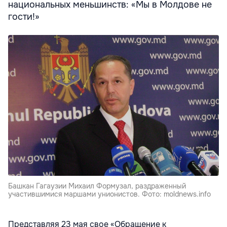
национальных меньшинств: «Мы в Молдове не
гости!»
Башкан Гагаузии Михаил Формузал, раздраженный
участившимися маршами унионистов. Фото: moldnews.info
Представляя 23 мая свое «Обращение к