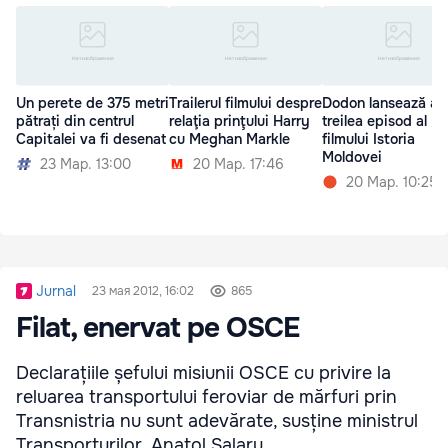
Un perete de 375 metri
Trailerul filmului despre
Dodon lansează al
pătrați din centrul
relaţia prinţului Harry
treilea episod al
Capitalei va fi desenat
cu Meghan Markle
filmului Istoria
Moldovei
23 Мар. 13:00
20 Мар. 17:46
20 Мар. 10:25
Jurnal
23 мая 2012, 16:02
865
Filat, enervat pe OSCE
Declarațiile șefului misiunii OSCE cu privire la
reluarea transportului feroviar de mărfuri prin
Transnistria nu sunt adevărate, susține ministrul
Transporturilor, Anatol Șalaru.