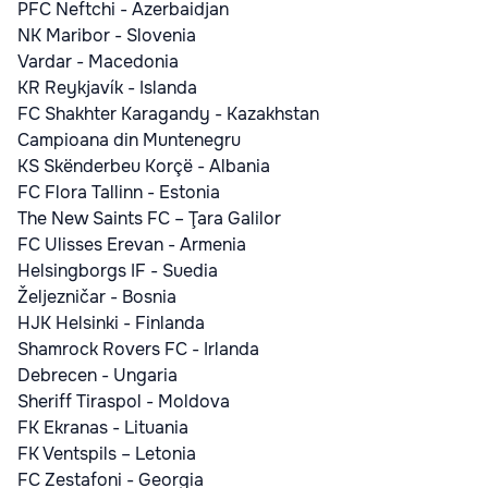
PFC Neftchi - Azerbaidjan
NK Maribor - Slovenia
Vardar - Macedonia
KR Reykjavík - Islanda
FC Shakhter Karagandy - Kazakhstan
Campioana din Muntenegru
KS Skënderbeu Korçë - Albania
FC Flora Tallinn - Estonia
The New Saints FC – Ţara Galilor
FC Ulisses Erevan - Armenia
Helsingborgs IF - Suedia
Željezničar - Bosnia
HJK Helsinki - Finlanda
Shamrock Rovers FC - Irlanda
Debrecen - Ungaria
Sheriff Tiraspol - Moldova
FK Ekranas - Lituania
FK Ventspils – Letonia
FC Zestafoni - Georgia