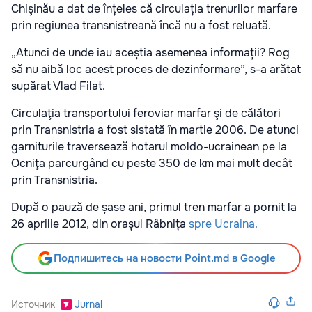
Chişinău a dat de înțeles că circulația trenurilor marfare
prin regiunea transnistreană încă nu a fost reluată.
„Atunci de unde iau aceștia asemenea informații? Rog
să nu aibă loc acest proces de dezinformare”, s-a arătat
supărat Vlad Filat.
Circulaţia transportului feroviar marfar şi de călători
prin Transnistria a fost sistată în martie 2006. De atunci
garniturile traversează hotarul moldo-ucrainean pe la
Ocniţa parcurgând cu peste 350 de km mai mult decât
prin Transnistria.
După o pauză de șase ani, primul tren marfar a pornit la
26 aprilie 2012, din orașul Râbnița
spre Ucraina.
Подпишитесь на новости Point.md в Google
Источник
Jurnal