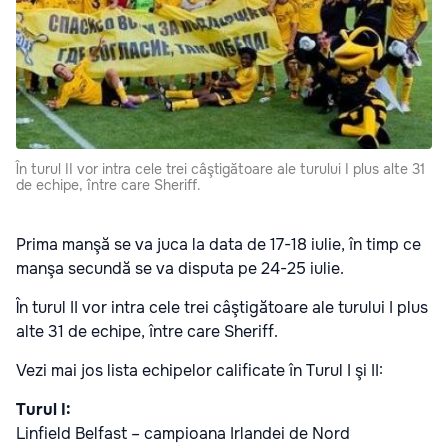
În turul II vor intra cele trei câştigătoare ale turului I plus alte 31
de echipe, între care Sheriff.
Prima manşă se va juca la data de 17-18 iulie, în timp ce
manşa secundă se va disputa pe 24-25 iulie.
În turul II vor intra cele trei câştigătoare ale turului I plus
alte 31 de echipe, între care Sheriff.
Vezi mai jos lista echipelor calificate în Turul I şi II:
Turul I:
Linfield Belfast – campioana Irlandei de Nord