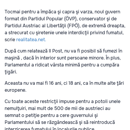
Tocmai pentru a împăca şi capra şi varza, noul guvern
format din Partidul Popular (ÖVP), conservator şi de
Partidul Austriac al Libertăţii (FPÖ), de extremă dreapta,
a strecurat cu şiretenie unele interdicţii privind fumatul,
scrie
realitatea.net.
După cum relatează Il Post, nu va fi posibil să fumezi în
maşină , dacă în interior sunt persoane minore. În plus,
Parlamentul a ridicat vârsta minimă pentru a cumpăra
ţigări.
Aceasta nu va mai fi 16 ani, ci 18 ani, ca în multe alte ţări
europene.
Cu toate aceste restricţii impuse pentru a potoli unele
nemulţuiri, mai mult de 500 de mii de austrieci au
semnat o petiţie pentru a cere guvernului şi
Parlamentului să se răzgândească şi să reintroducă
interzicerea fumatului în localurile publice.