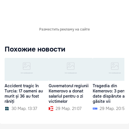
Разместить рекламу на сайте
Похожие новости
Accident tragic în
Guvernatorul regiunii
Tragedia din
Turcia: 17 oameni au
Kemerovo a donat
Kemerovo: 3 perso
murit și 36 au fost
salariul pentru o zi
date dispărute au 
răniți
victimelor
găsite vii
30 Мар. 13:37
29 Мар. 21:07
29 Мар. 20:50