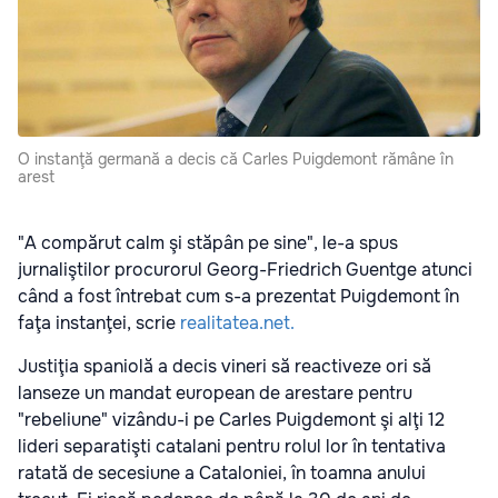
O instanţă germană a decis că Carles Puigdemont rămâne în
arest
"A compărut calm şi stăpân pe sine", le-a spus
jurnaliştilor procurorul Georg-Friedrich Guentge atunci
când a fost întrebat cum s-a prezentat Puigdemont în
faţa instanţei, scrie
realitatea.net.
Justiţia spaniolă a decis vineri să reactiveze ori să
lanseze un mandat european de arestare pentru
"rebeliune" vizându-i pe Carles Puigdemont şi alţi 12
lideri separatişti catalani pentru rolul lor în tentativa
ratată de secesiune a Cataloniei, în toamna anului