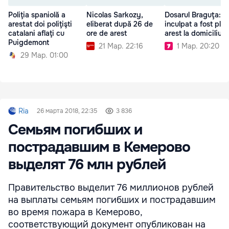
Poliţia spaniolă a
Nicolas Sarkozy,
Dosarul Braguţa: U
arestat doi poliţişti
eliberat după 26 de
inculpat a fost plas
catalani aflaţi cu
ore de arest
arest la domiciliu
Puigdemont
21 Мар. 22:16
1 Мар. 20:20
29 Мар. 01:00
Ria
26 марта 2018, 22:35
3 836
Семьям погибших и
пострадавшим в Кемерово
выделят 76 млн рублей
Правительство выделит 76 миллионов рублей
на выплаты семьям погибших и пострадавшим
во время пожара в Кемерово,
соответствующий документ опубликован на