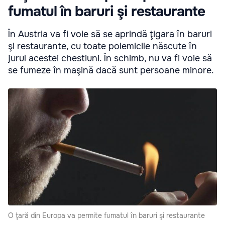
fumatul în baruri şi restaurante
În Austria va fi voie să se aprindă ţigara în baruri
şi restaurante, cu toate polemicile născute în
jurul acestei chestiuni. În schimb, nu va fi voie să
se fumeze în maşină dacă sunt persoane minore.
O ţară din Europa va permite fumatul în baruri şi restaurante