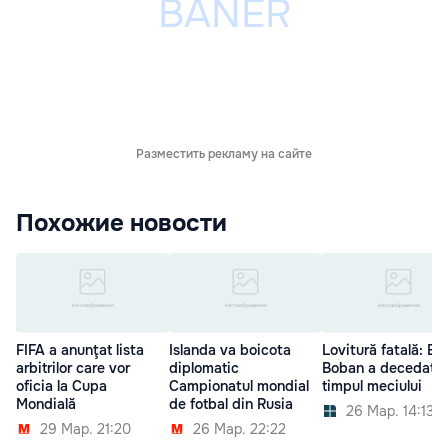
Разместить рекламу на сайте
Похожие новости
FIFA a anunţat lista
Islanda va boicota
Lovitură fatală: Br
arbitrilor care vor
diplomatic
Boban a decedat î
oficia la Cupa
Campionatul mondial
timpul meciului
Mondială
de fotbal din Rusia
26 Мар. 14:13
29 Мар. 21:20
26 Мар. 22:22