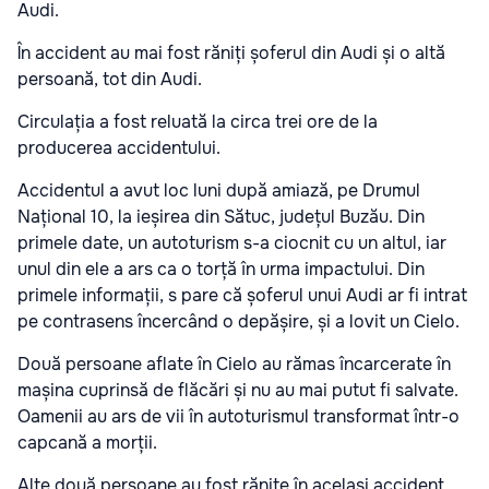
Audi.
În accident au mai fost răniți șoferul din Audi și o altă
persoană, tot din Audi.
Circulația a fost reluată la circa trei ore de la
producerea accidentului.
Accidentul a avut loc luni după amiază, pe Drumul
Național 10, la ieșirea din Sătuc, județul Buzău. Din
primele date, un autoturism s-a ciocnit cu un altul, iar
unul din ele a ars ca o torță în urma impactului. Din
primele informații, s pare că șoferul unui Audi ar fi intrat
pe contrasens încercând o depășire, și a lovit un Cielo.
Două persoane aflate în Cielo au rămas încarcerate în
mașina cuprinsă de flăcări și nu au mai putut fi salvate.
Oamenii au ars de vii în autoturismul transformat într-o
capcană a morții.
Alte două persoane au fost rănite în același accident,