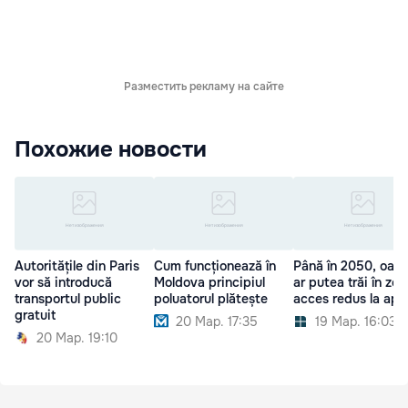
Разместить рекламу на сайте
Похожие новости
Autoritățile din Paris
Cum funcționează în
Până în 2050, oame
vor să introducă
Moldova principiul
ar putea trăi în zo
transportul public
poluatorul plătește
acces redus la apă
gratuit
20 Мар. 17:35
19 Мар. 16:03
20 Мар. 19:10