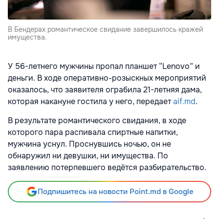
В Бендерах романтическое свидание завершилось кражей
имущества.
У 56-летнего мужчины пропал планшет “Lenovo” и
деньги. В ходе оперативно-розыскных мероприятий
оказалось, что заявителя ограбила 21-летняя дама,
которая накануне гостила у него, передает
aif.md
.
В результате романтического свидания, в ходе
которого пара распивала спиртные напитки,
мужчина уснул. Проснувшись ночью, он не
обнаружил ни девушки, ни имущества. По
заявлению потерпевшего ведётся разбирательство.
Подпишитесь на новости Point.md в Google