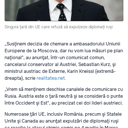
Singura țară din UE care refuză să expulzeze diplomați ruși
„Susţinem decizia de chemare a ambasadorului Uniunii
Europene de la Moscova, dar nu vom lua măsuri pe plan
naţional", au anunţat, într-un comunicat comun,
cancelarul conservator al Austriei, Sebastian Kurz, şi
ministrul austriac de Externe, Karin Kneissl (extremă-
dreapta), scrie
realitatea.net.
„Vrem să menţinem deschise canalele de comunicare cu
Rusia. Austria este o ţară neutră şi se consideră o punte
între Occident şi Est", au precizat cei doi lideri austrieci.
Numeroase ţări UE, inclusiv România, precum şi Statele
Unite şi Canada au anunţat expulzări de diplomaţi ruşi
ca reacţie la atacul chimic comis pe 4 martie în Marea