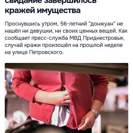
свидание завершилось
кражей имущества
Проснувшись утром, 56-летний “донжуан” не
нашёл ни девушки, ни своих ценных вещей. Как
сообщает пресс-служба МВД Приднестровья,
случай кражи произошёл на прошлой неделе
на улице Петровского.