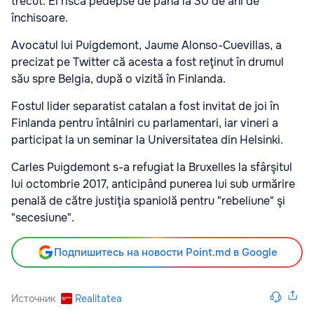
trecut. Ei riscă pedepse de până la 30 de ani de
închisoare.
Avocatul lui Puigdemont, Jaume Alonso-Cuevillas, a
precizat pe Twitter că acesta a fost reţinut în drumul
său spre Belgia, după o vizită în Finlanda.
Fostul lider separatist catalan a fost invitat de joi în
Finlanda pentru întâlniri cu parlamentari, iar vineri a
participat la un seminar la Universitatea din Helsinki.
Carles Puigdemont s-a refugiat la Bruxelles la sfârşitul
lui octombrie 2017, anticipând punerea lui sub urmărire
penală de către justiţia spaniolă pentru "rebeliune" şi
"secesiune".
Подпишитесь на новости Point.md в Google
Источник
Realitatea