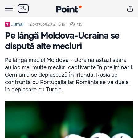
RU
Jurnal
12 октября 2012, 13:16
419
Pe lângă Moldova-Ucraina se
dispută alte meciuri
Pe lângă meciul Moldova - Ucraina astăzi seara
au loc mai multe meciuri captivante în preliminarii.
Germania se deplasează în Irlanda, Rusia se
confruntă cu Portugalia iar România se va duela
în deplasare cu Turcia.