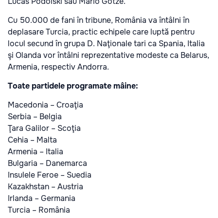
Lucas Podolski sau Mario Gotze.
Cu 50.000 de fani în tribune, România va întâlni în
deplasare Turcia, practic echipele care luptă pentru
locul secund în grupa D. Naţionale tari ca Spania, Italia
şi Olanda vor întâlni reprezentative modeste ca Belarus,
Armenia, respectiv Andorra.
Toate partidele programate mâine:
Macedonia – Croaţia
Serbia – Belgia
Ţara Galilor – Scoţia
Cehia – Malta
Armenia – Italia
Bulgaria – Danemarca
Insulele Feroe – Suedia
Kazakhstan – Austria
Irlanda – Germania
Turcia – România