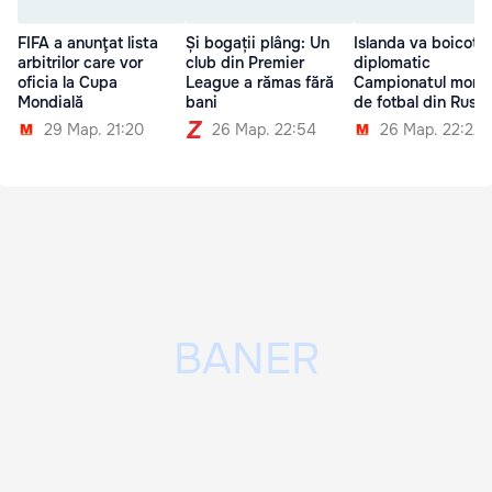
FIFA a anunţat lista
Și bogații plâng: Un
Islanda va boicota
arbitrilor care vor
club din Premier
diplomatic
oficia la Cupa
League a rămas fără
Campionatul mondi
Mondială
bani
de fotbal din Rusia
29 Мар. 21:20
26 Мар. 22:54
26 Мар. 22:22