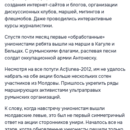
создания интернет-сайтов и блогов, организации
дискуссионных клубов, маршей, митингов и
флешмобов. Даже проводились интерактивные
курсы журналистики.
Спустя почти месяц первые «обработанные»
унионистами ребята вышли на марши в Кагуле и
Бельцах. С румынскими флагами, распевая песни
солдат оккупационной армии Антонеску.
Несмотря на все потуги Acţiunea-2012, им не удалось
набрать на обе акции больше нескольких сотен
участников из Молдовы. Пришлось укрепить ряды
марширующих активистами ультраправых
румынских организаций.
К слову, когда навстречу унионистам вышли
молдавские левые, это был не первый симметричный
ответ на акции сторонников унири. Началось все на
этапе, когда обновленные унионисты решили только