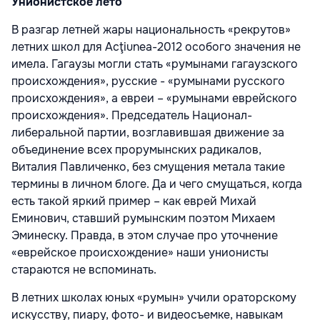
Унионистское лето
В разгар летней жары национальность «рекрутов»
летних школ для Acţiunea-2012 особого значения не
имела. Гагаузы могли стать «румынами гагаузского
происхождения», русские - «румынами русского
происхождения», а евреи – «румынами еврейского
происхождения». Председатель Национал-
либеральной партии, возглавившая движение за
объединение всех прорумынских радикалов,
Виталия Павличенко, без смущения метала такие
термины в личном блоге. Да и чего смущаться, когда
есть такой яркий пример – как еврей Михай
Еминович, ставший румынским поэтом Михаем
Эминеску. Правда, в этом случае про уточнение
«еврейское происхождение» наши унионисты
стараются не вспоминать.
В летних школах юных «румын» учили ораторскому
искусству, пиару, фото- и видеосъемке, навыкам