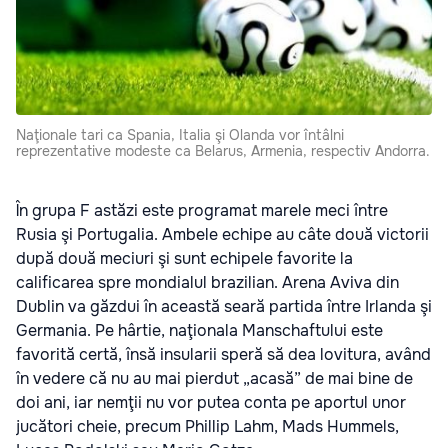
Naţionale tari ca Spania, Italia şi Olanda vor întâlni
reprezentative modeste ca Belarus, Armenia, respectiv Andorra.
În grupa F astăzi este programat marele meci între
Rusia şi Portugalia. Ambele echipe au câte două victorii
după două meciuri şi sunt echipele favorite la
calificarea spre mondialul brazilian. Arena Aviva din
Dublin va găzdui în această seară partida între Irlanda şi
Germania. Pe hârtie, naţionala Manschaftului este
favorită certă, însă insularii speră să dea lovitura, având
în vedere că nu au mai pierdut „acasă” de mai bine de
doi ani, iar nemţii nu vor putea conta pe aportul unor
jucători cheie, precum Phillip Lahm, Mads Hummels,