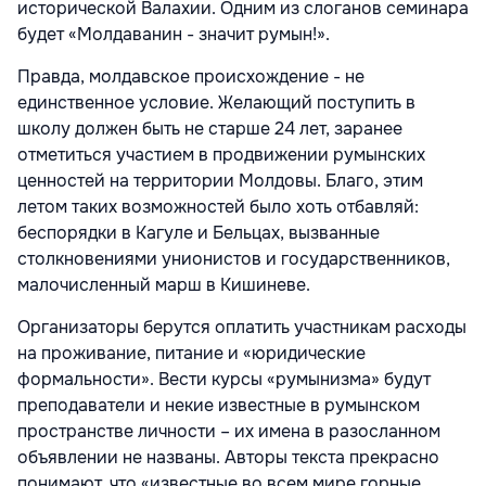
исторической Валахии. Одним из слоганов семинара
будет «Молдаванин - значит румын!».
Правда, молдавское происхождение - не
единственное условие. Желающий поступить в
школу должен быть не старше 24 лет, заранее
отметиться участием в продвижении румынских
ценностей на территории Молдовы. Благо, этим
летом таких возможностей было хоть отбавляй:
беспорядки в Кагуле и Бельцах, вызванные
столкновениями унионистов и государственников,
малочисленный марш в Кишиневе.
Организаторы берутся оплатить участникам расходы
на проживание, питание и «юридические
формальности». Вести курсы «румынизма» будут
преподаватели и некие известные в румынском
пространстве личности – их имена в разосланном
объявлении не названы. Авторы текста прекрасно
понимают, что «известные во всем мире горные