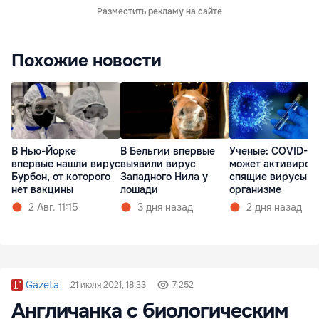
Разместить рекламу на сайте
Похожие новости
В Нью-Йорке
В Бельгии впервые
Ученые: COVID-19
впервые нашли вирус
выявили вирус
может активиров
Бурбон, от которого
Западного Нила у
спящие вирусы в
нет вакцины
лошади
организме
2 Авг. 11:15
3 дня назад
2 дня назад
Gazeta
21 июля 2021, 18:33
7 252
Англичанка с биологическим