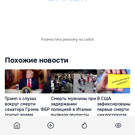
Разместить рекламу на сайте
Похожие новости
Трамп о слухах
Смерть мужчины при
В США
вокруг смерти
задержании
зафиксированы д
сенатора Грэма: ФБР
полицией в Италии
первые смерти от
тратит время
вызвала протесты
циклоспороза
14 Июл. 23:50
20 Июл. 18:03
5 дней назад