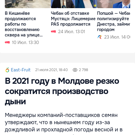
В Кишинёве
Чебан об отставке
Попшой — Чебану:
продолжаются
Мустяцэ: Лицемерие
политизируйте т
работы по
PAS продолжается
Днестра, займите
восстановлению
городом
24 Июл. 13:01
сквера на улице
23 Июл. 14:00
Букурешть
10 Июл. 13:30
East-Fruit
21 июля 2021, 18:40
2 798
В 2021 году в Молдове резко
сократится производство
дыни
Менеджеры компаний-поставщиков семян
утверждают, что в нынешнем году из-за
дождливой и прохладной погоды весной и в