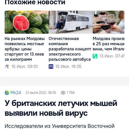
Похожие новости
На рынках Молдовы
Отечественная
Молдова произво
появились местные
компания
в 25 раз меньше
арбузы: цены
разработала концепт
вина, чем Италия
стартуют от 13 леев
электрического
13 Июл. 07:45
за килограмм
рельсового автобуса
15 Июл. 09:01
15 Июл. 19:35
Mir24
21 июля 2021, 18:35
1 756
У британских летучих мышей
выявили новый вирус
Исследователи из Университета Восточной