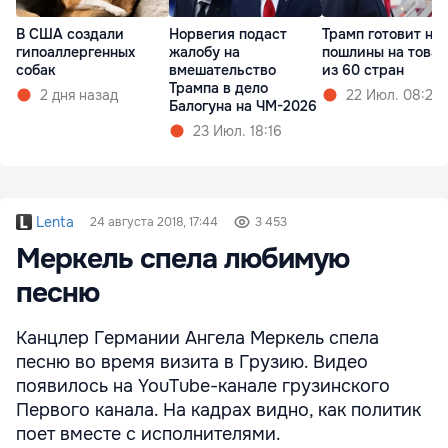
В США создали
Норвегия подаст
Трамп готовит но
гипоаллергенных
жалобу на
пошлины на това
собак
вмешательство
из 60 стран
Трампа в дело
2 дня назад
22 Июл. 08:20
Балогуна на ЧМ-2026
23 Июл. 18:16
Lenta
24 августа 2018, 17:44
3 453
Меркель спела любимую
песню
Канцлер Германии Ангела Меркель спела
песню во время визита в Грузию. Видео
появилось на YouTube-канале грузинского
Первого канала. На кадрах видно, как политик
поет вместе с исполнителями.