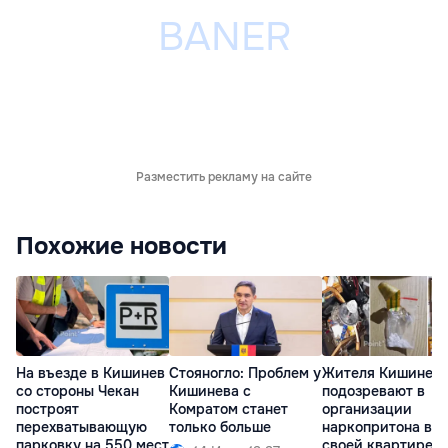
Разместить рекламу на сайте
Похожие новости
На въезде в Кишинев
Стояногло: Проблем у
Жителя Кишинев
со стороны Чекан
Кишинева с
подозревают в
построят
Комратом станет
организации
перехватывающую
только больше
наркопритона в
парковку на 550 мест
своей квартире