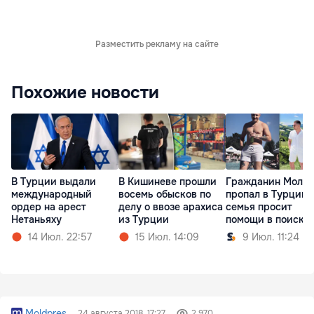
Разместить рекламу на сайте
Похожие новости
В Турции выдали
В Кишиневе прошли
Гражданин Молд
международный
восемь обысков по
пропал в Турции:
ордер на арест
делу о ввозе арахиса
семья просит
Нетаньяху
из Турции
помощи в поиска
14 Июл. 22:57
15 Июл. 14:09
9 Июл. 11:24
Moldpres
24 августа 2018, 17:27
2 970