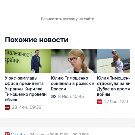
Разместить рекламу на сайте
Похожие новости
У экс-замглавы
Юлию Тимошенко
Юлия Тимошенко
офиса президента
объявили в розыск в
отдохнула на вилл
Украины Кирилла
России
Дубае во время
Тимошенко провели
войны
8 Июн. 10:45
обыск
27 Янв. 12:11
28 Июн. 09:36
Gazeta
24 августа 2018, 17:53
2 506