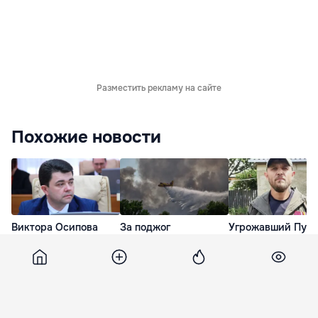
Разместить рекламу на сайте
Похожие новости
Виктора Осипова
За поджог
Угрожавший Пути
освободили из-под
знаменитого леса
мятежом ветеран
предварительного
Фонтенбло под
войны после 11 су
ареста
Парижем арестованы
ареста объяснил
два человека
свое поведение
15 Июл. 17:52
14 Июл. 18:41
11 Июл. 13:30