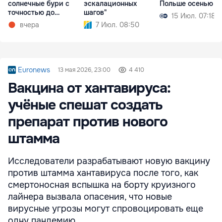
солнечные бури с
эскалационных
Польше осенью
точностью до
шагов"
15 Июл. 07:18
получаса
вчера
7 Июл. 08:50
Euronews
13 мая 2026, 23:00
4 410
Вакцина от хантавируса:
учёные спешат создать
препарат против нового
штамма
Исследователи разрабатывают новую вакцину
против штамма хантавируса после того, как
смертоносная вспышка на борту круизного
лайнера вызвала опасения, что новые
вирусные угрозы могут спровоцировать еще
одну пандемию.