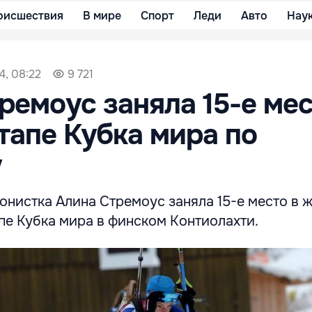
оисшествия
В мире
Спорт
Леди
Авто
Нау
4, 08:22
9 721
ремоус заняла 15-е мес
тапе Кубка мира по
у
онистка Алина Стремоус заняла 15-е место в 
апе Кубка мира в финском Контиолахти.