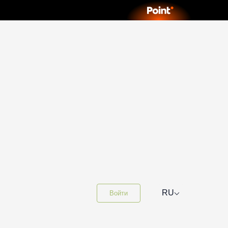
⌵
RU
Войти