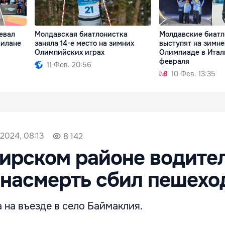
евал
Молдавская биатлонистка
Молдавские биатл
Милане
заняла 14-е место на зимних
выступят на зимне
Олимпийских играх
Олимпиаде в Итал
февраля
11 Фев. 20:56
10 Фев. 13:35
2024, 08:13
8 142
ирском районе водите
 насмерть сбил пешехо
 на въезде в село Баймаклия.