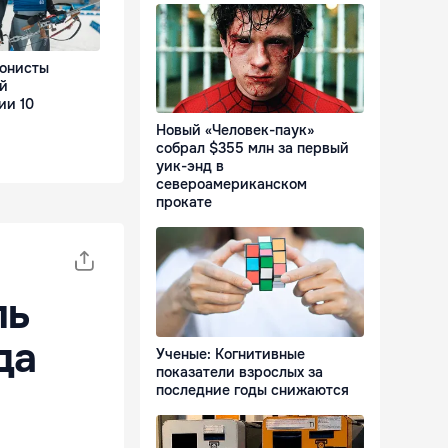
онисты
й
ии 10
Новый «Человек-паук»
собрал $355 млн за первый
уик-энд в
североамериканском
прокате
ль
да
Ученые: Когнитивные
показатели взрослых за
последние годы снижаются