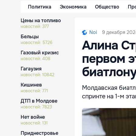
Политика
Экономика
Общество
Пр
Цены на топливо
новостей:
377
9 декабря 202
Noi
Бельцы
Алина Ст
новостей:
5726
Газовый кризис
первом э
новостей:
408
биатлон
Гагаузия
новостей:
10842
Кишинев
Молдавская биатл
новостей:
771
спринте на 1-м эт
ДТП в Молдове
новостей:
7823
Нет войне
новостей:
131
Приднестровье