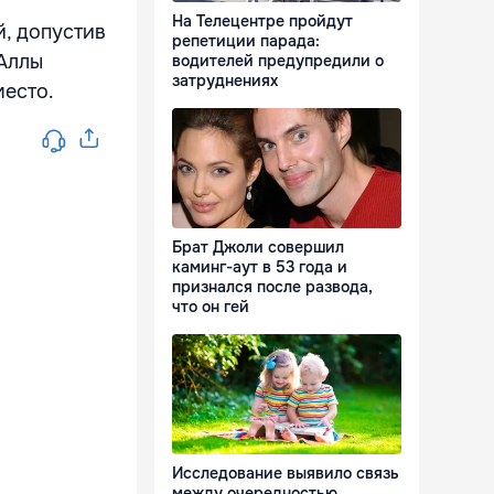
На Телецентре пройдут
, допустив
репетиции парада:
 Аллы
водителей предупредили о
затруднениях
место.
Брат Джоли совершил
каминг-аут в 53 года и
признался после развода,
что он гей
Исследование выявило связь
между очередностью