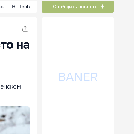
ка
Hi-Tech
Сообщить новость
то на
женском