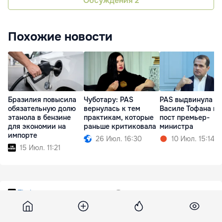
Обсуждения
2
Похожие новости
Бразилия повысила
Чуботару: PAS
PAS выдвинула
обязательную долю
вернулась к тем
Василе Тофана на
этанола в бензине
практикам, которые
пост премьер-
для экономии на
раньше критиковала
министра
импорте
26 Июл. 16:30
10 Июл. 15:14
15 Июл. 11:21
Theins
16 апреля 2026, 19:36
4 197
Исследователи установили