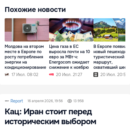
Похожие новости
Молдова на втором
Цена газа в ЕС
В Европе появилс
месте в Европе по
выросла почти на 10
новый пешеходны
росту потребления
евро за МВт·ч:
туристический
энергии на
Energocom ожидает
маршрут,
кондиционирование
снижение к ноябрю
охвативший шест
стран
17 Июл. 08:02
20 Июл. 21:27
20 Июл. 20:54
Report
16 апреля 2026, 19:56
13 958
Кац: Иран стоит перед
историческим выбором