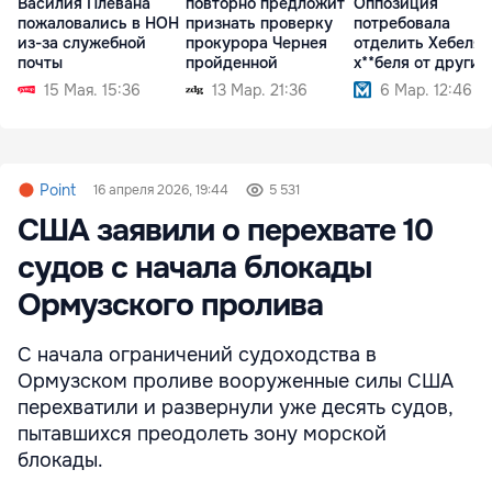
Василия Плевана
повторно предложит
Оппозиция
пожаловались в НОН
признать проверку
потребовала
из-за служебной
прокурора Чернея
отделить Хебеля
почты
пройденной
х**беля от других
кандидатов
15 Мая. 15:36
13 Мар. 21:36
6 Мар. 12:46
Point
16 апреля 2026, 19:44
5 531
США заявили о перехвате 10
судов с начала блокады
Ормузского пролива
C начала ограничений судоходства в
Ормузском проливе вооруженные силы США
перехватили и развернули уже десять судов,
пытавшихся преодолеть зону морской
блокады.