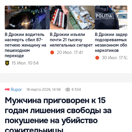
В Дрокии водитель
В Дрокии изъяли
В Дрокии задерж
насмерть сбил 87-
почти 21 тысячу
подозреваемых в
летнюю женщину на
нелегальных сигарет
незаконном оборо
пешеходном
наркотиков
20 Июл. 17:41
переходе
30 Июл. 17:52
15 Июл. 10:54
Rupor
18 марта 2026, 14:56
6 534
Мужчина приговорен к 15
годам лишения свободы за
покушение на убийство
сожительницы