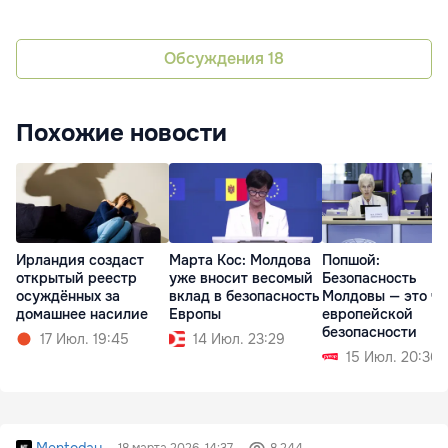
Обсуждения
18
Похожие новости
Ирландия создаст
Марта Кос: Молдова
Попшой:
открытый реестр
уже вносит весомый
Безопасность
осуждённых за
вклад в безопасность
Молдовы — это ча
домашнее насилие
Европы
европейской
безопасности
17 Июл. 19:45
14 Июл. 23:29
15 Июл. 20:36
Mentoday
18 марта 2026, 14:37
8 244