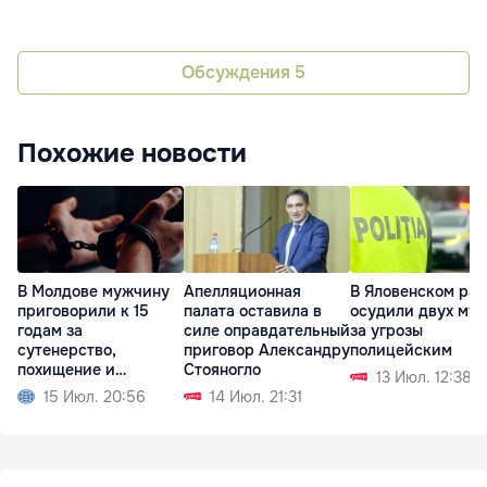
Обсуждения
5
Похожие новости
В Молдове мужчину
Апелляционная
В Яловенском ра
приговорили к 15
палата оставила в
осудили двух му
годам за
силе оправдательный
за угрозы
сутенерство,
приговор Александру
полицейским
похищение и
Стояногло
13 Июл. 12:38
изнасилование
15 Июл. 20:56
14 Июл. 21:31