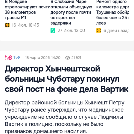
В Молдове
В Слобозия Маре
Ремонт одного
отремонтируют почти
открыли объездную
километра дороги
38 километров
дорогу после почти
Трушенах обойде
трассы M1
четырех лет
более чем в 25 мл
задержки
леев
16 Июл. 18:45
27 Июл. 13:00
6 дней назад
Tv8
18 марта 2026, 14:20
21 921
Директор Хынчештской
больницы Чуботару покинул
свой пост на фоне дела Вартик
Директор районной больницы Хынчешт Петру
Чуботару ранее утверждал, что медицинское
учреждение не сообщило о случае Людмилы
Вартик в полицию, поскольку не было
признаков домашнего насилия.