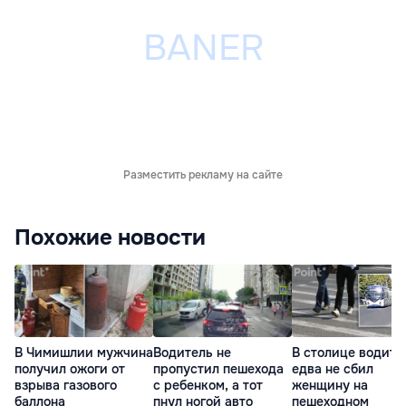
Разместить рекламу на сайте
Похожие новости
В Чимишлии мужчина
Водитель не
В столице водите
получил ожоги от
пропустил пешехода
едва не сбил
взрыва газового
с ребенком, а тот
женщину на
баллона
пнул ногой авто
пешеходном