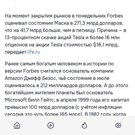
На момент закрытия рынков в понедельник Forbes
оценивал состояние Маска в 271,3 млрд долларов,
что на 41,7 млрд больше, чем в пятницу. Причина — в
13-процентном скачке акций Tesla и более 16 млн
опционов на акции Tesla стоимостью $16,1 млрд,
передает
life.ru
Ранее самым богатым человеком в истории по
версии Forbes считался основатель компании
Amazon Джефф Безос, чьё состояние в июле
оценивалось в 212 миллиардов долларов. А до этого
богатейшим жителем планеты был основатель
Microsoft Билл Гейтс, в апреле 1999 года его капитал
превысил 100 млрд долларов (с учётом инфляции
сегодня это чуть более 165 млрд). В 1982 году, когда
Forbes начал вести рейтинги богачей, список
возглавлял судовой магнат Дэниел Людвиг,