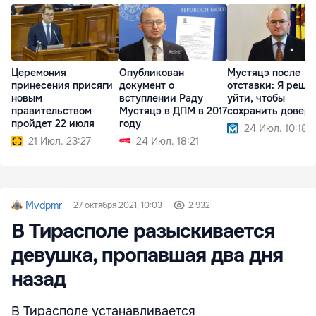
Церемония
Опубликован
Мустяцэ после
принесения присяги
документ о
отставки: Я реши
новым
вступлении Раду
уйти, чтобы
правительством
Мустяцэ в ДПМ в 2017
сохранить довер
пройдет 22 июля
году
24 Июл. 10:18
21 Июл. 23:27
24 Июл. 18:21
Mvdpmr
27 октября 2021, 10:03
2 932
В Тирасполе разыскивается
девушка, пропавшая два дня
назад
В Тирасполе устанавливается