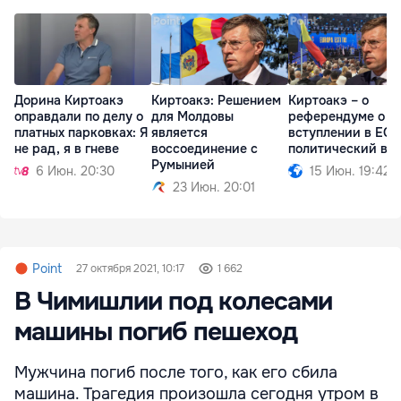
Дорина Киртоакэ
Киртоакэ: Решением
Киртоакэ – о
оправдали по делу о
для Молдовы
референдуме о
платных парковках: Я
является
вступлении в ЕС:
не рад, я в гневе
воссоединение с
политический во
Румынией
6 Июн. 20:30
15 Июн. 19:42
23 Июн. 20:01
Point
27 октября 2021, 10:17
1 662
В Чимишлии под колесами
машины погиб пешеход
Мужчина погиб после того, как его сбила
машина. Трагедия произошла сегодня утром в