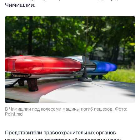
Чимишлии.
В Чимишлии под колесами машины погиб пешеход. Фото:
Point.md
Представители
правоохранительных органов