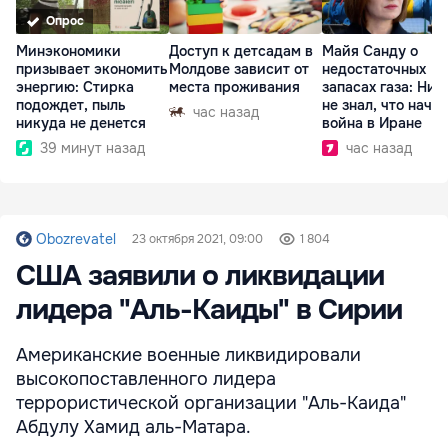
Опрос
Минэкономики
Доступ к детсадам в
Майя Санду о
призывает экономить
Молдове зависит от
недостаточных
энергию: Стирка
места проживания
запасах газа: Ник
подождет, пыль
не знал, что начн
час назад
никуда не денется
война в Иране
39 минут назад
час назад
Obozrevatel
23 октября 2021, 09:00
1 804
США заявили о ликвидации
лидера "Аль-Каиды" в Сирии
Американские военные ликвидировали
высокопоставленного лидера
террористической организации "Аль-Каида"
Абдулу Хамид аль-Матара.