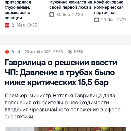
притворялся
мужчина женился на
конфискована
глухонемым,
своей первой любви
коммерческая
скрываясь от
партия чая
30 Апр. 22:36
полиции
29 Янв. 13:27
21 Мая. 10:35
Point
23 октября 2021, 09:30
6 588
Гаврилица о решении ввести
ЧП: Давление в трубах было
ниже критических 15,5 бар
Премьер-министр Наталья Гаврилица дала
пояснения относительно необходимости
введения чрезвычайного положения в сфере
энергетики.