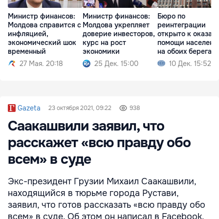
Министр финансов:
Министр финансов:
Бюро по
Молдова справится с
Молдова укрепляет
реинтеграции
инфляцией,
доверие инвесторов,
открыто к оказан
экономический шок
курс на рост
помощи населен
временный
экономики
на обоих берегах
Днестра
27 Мая. 20:18
25 Дек. 15:00
10 Дек. 15:52
Gazeta
23 октября 2021, 09:22
938
Саакашвили заявил, что
расскажет «всю правду обо
всем» в суде
Экс-президент Грузии Михаил Саакашвили,
находящийся в тюрьме города Рустави,
заявил, что готов рассказать «всю правду обо
всем» в суде. Об этом он написал в Facebook.