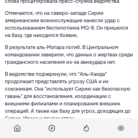
слова процитировала пресс-служба ведомства.
Отмечается, что на северо-западе Сирии
американские военнослужащие нанесли удар с
использованием беспилотника MQ-9. Он пришелся
на базу, где находился боевик.
В результате аль-Матара погиб. В Центральном
командовании заверили, что данных о жертвах среди
гражданского населения из-за авиаудара нет.
В ведомстве подчеркнули, что "Аль-Каида"
продолжает представлять угрозу США и их
союзникам. Она "использует Сирию как безопасную
гавань" для восстановления, координации с
внешними филиалами и планирования внешних
операций. А также как базу для угроз, доходящих до
Сирии, Ирака и других стран.
"Устранение этого высокопоставленного лидера
"Аль-Каиды" подорвет способность