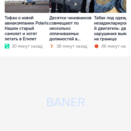
Тофан о новой
Десятки чиновников
Табак под одеждо
авиакомпании Polaris:
совмещают по
незадекларирова
Нашли старый
несколько
й двигатель: два
самолет и хотят
оплачиваемых
нарушения выяви
летать в Египет
должностей в
на границе
госкомпаниях
30 минут назад
38 минут назад
46 минут наза