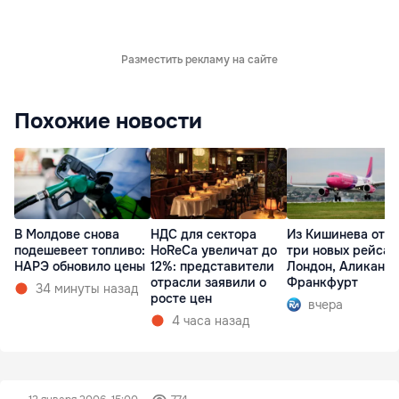
Разместить рекламу на сайте
Похожие новости
В Молдове снова
НДС для сектора
Из Кишинева отк
подешевеет топливо:
HoReCa увеличат до
три новых рейса 
НАРЭ обновило цены
12%: представители
Лондон, Аликанте
отрасли заявили о
Франкфурт
34 минуты назад
росте цен
вчера
4 часа назад