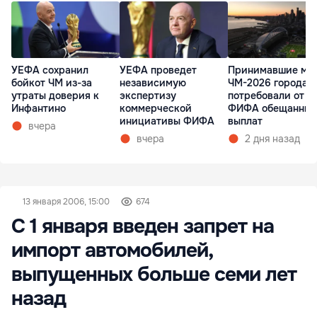
УЕФА сохранил
УЕФА проведет
Принимавшие ма
бойкот ЧМ из-за
независимую
ЧМ-2026 города 
утраты доверия к
экспертизу
потребовали от
Инфантино
коммерческой
ФИФА обещанных
инициативы ФИФА
выплат
вчера
вчера
2 дня назад
13 января 2006, 15:00
674
С 1 января введен запрет на
импорт автомобилей,
выпущенных больше семи лет
назад