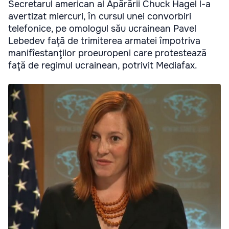
Secretarul american al Apărării Chuck Hagel l-a
avertizat miercuri, în cursul unei convorbiri
telefonice, pe omologul său ucrainean Pavel
Lebedev faţă de trimiterea armatei împotriva
manifîestanţilor proeuropeni care protestează
faţă de regimul ucrainean, potrivit Mediafax.