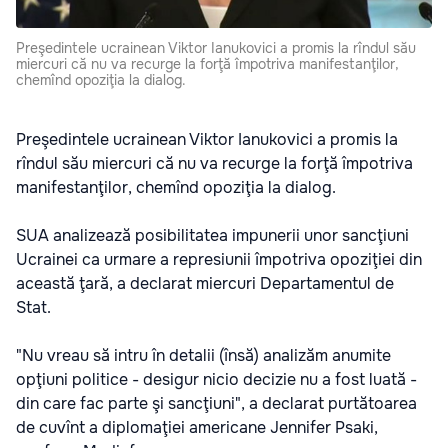
Preşedintele ucrainean Viktor Ianukovici a promis la rîndul său
miercuri că nu va recurge la forţă împotriva manifestanţilor,
chemînd opoziţia la dialog.
Preşedintele ucrainean Viktor Ianukovici a promis la
rîndul său miercuri că nu va recurge la forţă împotriva
manifestanţilor, chemînd opoziţia la dialog.
SUA analizează posibilitatea impunerii unor sancţiuni
Ucrainei ca urmare a represiunii împotriva opoziţiei din
această ţară, a declarat miercuri Departamentul de
Stat.
"Nu vreau să intru în detalii (însă) analizăm anumite
opţiuni politice - desigur nicio decizie nu a fost luată -
din care fac parte şi sancţiuni", a declarat purtătoarea
de cuvînt a diplomaţiei americane Jennifer Psaki,