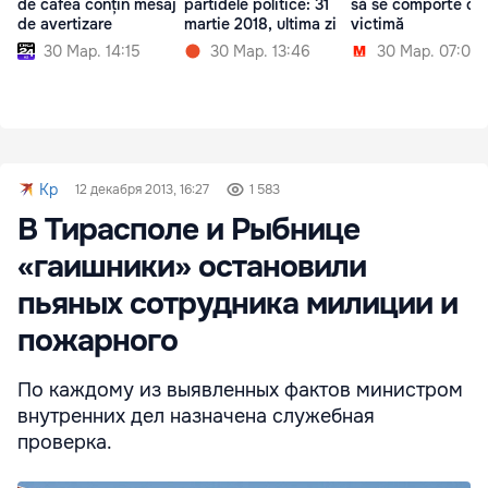
de cafea conțin mesaj
partidele politice: 31
să se comporte ca
de avertizare
martie 2018, ultima zi
victimă
30 Мар. 14:15
30 Мар. 13:46
30 Мар. 07:00
Kp
12 декабря 2013, 16:27
1 583
В Тирасполе и Рыбнице
«гаишники» остановили
пьяных сотрудника милиции и
пожарного
По каждому из выявленных фактов министром
внутренних дел назначена служебная
проверка.