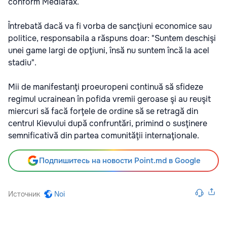
conform Mediafax.
Întrebată dacă va fi vorba de sancţiuni economice sau
politice, responsabila a răspuns doar: "Suntem deschişi
unei game largi de opţiuni, însă nu suntem încă la acel
stadiu".
Mii de manifestanţi proeuropeni continuă să sfideze
regimul ucrainean în pofida vremii geroase şi au reuşit
miercuri să facă forţele de ordine să se retragă din
centrul Kievului după confruntări, primind o susţinere
semnificativă din partea comunităţii internaţionale.
Подпишитесь на новости Point.md в Google
Источник
Noi