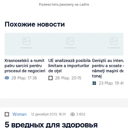
Разместить рекламу на сайте
Похожие новости
Krasnoselskii a numit
UE analizează posibila
Geniştii au interven
patru sarcini pentru
limitare a importurilor
pentru a scoate di
procesul de negocieri
de oţel
nămeţi maşini de 
tonaj
28 Мар. 17:36
26 Мар. 20:15
23 Мар. 19:40
Woman
12 декабря 2013, 16:31
3 602
5 вредных для здоровья