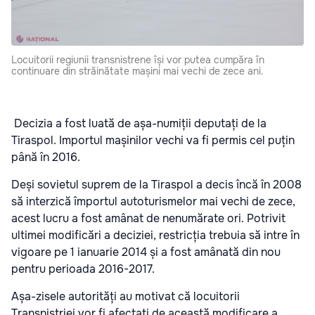
Locuitorii regiunii transnistrene își vor putea cumpăra în
continuare din străinătate mașini mai vechi de zece ani.
Decizia a fost luată de așa-numiții deputați de la
Tiraspol. Importul mașinilor vechi va fi permis cel puțin
până în 2016.
Deși sovietul suprem de la Tiraspol a decis încă în 2008
să interzică împortul autoturismelor mai vechi de zece,
acest lucru a fost amânat de nenumărate ori. Potrivit
ultimei modificări a deciziei, restricția trebuia să intre în
vigoare pe 1 ianuarie 2014 și a fost amânată din nou
pentru perioada 2016-2017.
Așa-zisele autorități au motivat că locuitorii
Transnistriei vor fi afectați de această modificare a