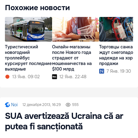
Похожие новости
Туристический
Онлайн-магазины
Торговцы санкам
новогодний
после Нового года
ждут снегопадов 
троллейбус
страдают от
надежде на хоро
курсирует последние
мошенничества на
продажи
выходные
$100 млрд
7 Янв. 19:30
13 Янв. 09:02
12 Янв. 22:48
Noi
12 декабря 2013, 16:29
555
SUA avertizează Ucraina că ar
putea fi sancționată