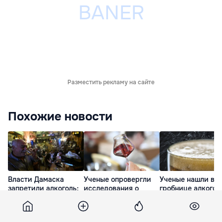
Разместить рекламу на сайте
Похожие новости
Власти Дамаска
Ученые опровергли
Ученые нашли в
запретили алкоголь:
исследования о
гробнице алкогол
ранее запретили
безвредности малых
возрастом 2300 л
косметику, свидания
доз алкоголя
попробовали его
в ресторане
25 Июл. 19:00
23 Июл. 23:38