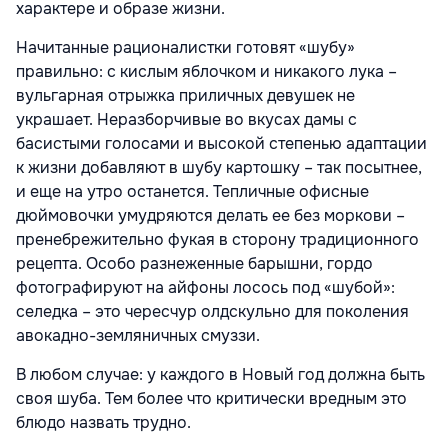
характере и образе жизни.
Начитанные рационалистки готовят «шубу»
правильно: с кислым яблочком и никакого лука –
вульгарная отрыжка приличных девушек не
украшает. Неразборчивые во вкусах дамы с
басистыми голосами и высокой степенью адаптации
к жизни добавляют в шубу картошку – так посытнее,
и еще на утро останется. Тепличные офисные
дюймовочки умудряются делать ее без моркови –
пренебрежительно фукая в сторону традиционного
рецепта. Особо разнеженные барышни, гордо
фотографируют на айфоны лосось под «шубой»:
селедка – это чересчур олдскульно для поколения
авокадно-земляничных смуззи.
В любом случае: у каждого в Новый год должна быть
своя шуба. Тем более что критически вредным это
блюдо назвать трудно.