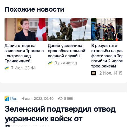
Похожие новости
Дания отвергла
Дания увеличила
В результате
заявления Трампа о
срок обязательной
стрельбы на улич
контроле над
военной службы
фестивале в Торо
Гренландией
погибли 2 человек
3 дня назад
трое ранены
7 Июл. 23:44
12 Июл. 14:15
Rbc
4 июля 2022, 06:40
9 869
Зеленский подтвердил отвод
украинских войск от