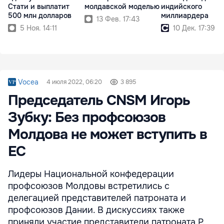
Стати и выплатит
молдавской моделью
индийского
500 млн долларов
миллиардера
13 Фев. 17:43
5 Ноя. 14:11
10 Дек. 17:39
Vocea
4 июля 2022, 06:20
3 895
Председатель CNSM Игорь
Зубку: Без профсоюзов
Молдова не может вступить в
ЕС
Лидеры Национальной конфедера­ции
профсоюзов Молдовы встрети­лись с
делегацией предста­вителей патроната и
профсоюзов Дании. В дискуссиях также
приняли участие представители патроната Р.