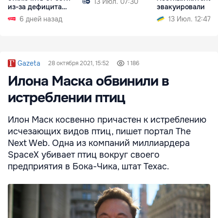
13 Июл. 07:30
из-за дефицита
эвакуировали
электроэнергии
6 дней назад
13 Июл. 12:47
Gazeta
28 октября 2021, 15:52
1 186
Илона Маска обвинили в
истреблении птиц
Илон Маск косвенно причастен к истреблению
исчезающих видов птиц, пишет портал The
Next Web. Одна из компаний миллиардера
SpaceX убивает птиц вокруг своего
предприятия в Бока-Чика, штат Техас.