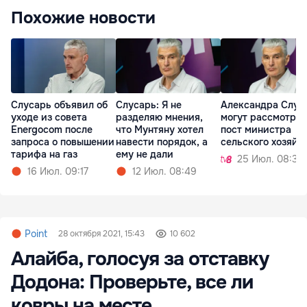
Похожие новости
Слусарь объявил об
Слусарь: Я не
Александра Слус
уходе из совета
разделяю мнения,
могут рассмотрет
Energocom после
что Мунтяну хотел
пост министра
запроса о повышении
навести порядок, а
сельского хозяйс
тарифа на газ
ему не дали
25 Июл. 08:36
16 Июл. 09:17
12 Июл. 08:49
Point
28 октября 2021, 15:43
10 602
Алайба, голосуя за отставку
Додона: Проверьте, все ли
ковры на месте