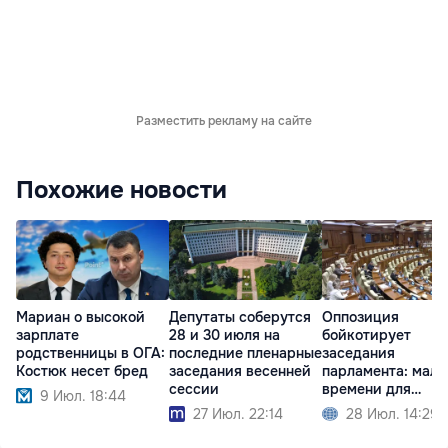
Разместить рекламу на сайте
Похожие новости
Мариан о высокой
Депутаты соберутся
Оппозиция
зарплате
28 и 30 июля на
бойкотирует
родственницы в ОГА:
последние пленарные
заседания
Костюк несет бред
заседания весенней
парламента: мало
сессии
времени для
9 Июл. 18:44
изучения
27 Июл. 22:14
28 Июл. 14:29
законопроектов