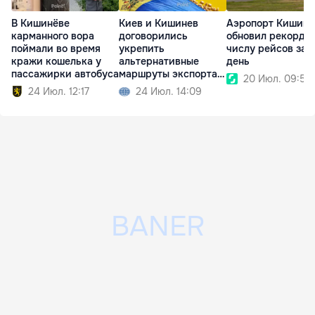
В Кишинёве
Киев и Кишинев
Аэропорт Кишине
карманного вора
договорились
обновил рекорд п
поймали во время
укрепить
числу рейсов за 
кражи кошелька у
альтернативные
день
пассажирки автобуса
маршруты экспорта
20 Июл. 09:50
зерна
24 Июл. 12:17
24 Июл. 14:09