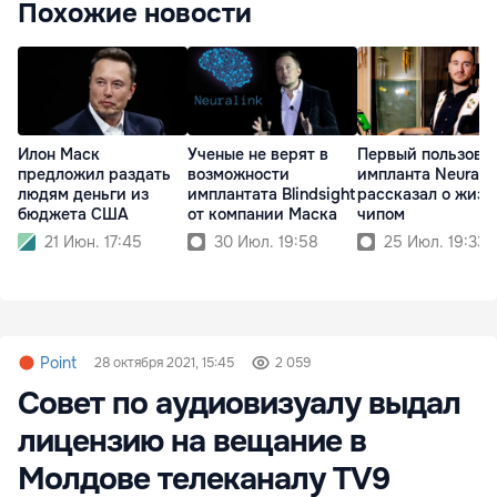
Похожие новости
Илон Маск
Ученые не верят в
Первый пользова
предложил раздать
возможности
импланта Neuralin
людям деньги из
имплантата Blindsight
рассказал о жизн
бюджета США
от компании Маска
чипом
21 Июн. 17:45
30 Июл. 19:58
25 Июл. 19:33
Point
28 октября 2021, 15:45
2 059
Совет по аудиовизуалу выдал
лицензию на вещание в
Молдове телеканалу TV9