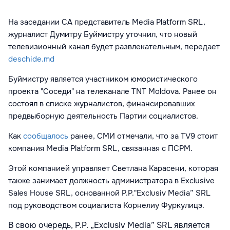
На заседании СА представитель
Media Platform SRL
,
журналист Думитру Буймистру уточнил, что новый
телевизионный канал будет развлекательным, передает
deschide.md
Буймистру является участником юмористического
проекта "Соседи" на телеканале TNT Moldova. Ранее он
состоял в списке журналистов, финансировавших
предвыборную деятельность Партии социалистов.
Как
сообщалось
ранее, СМИ отмечали, что
за TV9 стоит
компания Media Platform SRL, связанная с ПСРМ.
Этой
компанией управляет Светлана Карасени, которая
также занимает должность администратора в Exclusive
Sales House SRL, основанной P.P."Exclusiv Media” SRL
под руководством социалиста Корнелиу Фуркулицэ.
В свою очередь, P.P. „Exclusiv Media” SRL является