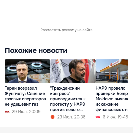
Разместить рекламу на сайте
Похожие новости
Таран возразил
"Гражданский
НАРЭ провело
Жунгиету: Слияние
конгресс"
проверки Rompetr
газовых операторов
присоединится к
Moldova: выявлен
не удешевит газ
протесту у НАРЭ
искажение
против нового
финансовых отче
29 Июл. 20:09
тарифного шока
23 Июл. 20:36
6 Июн. 19:45