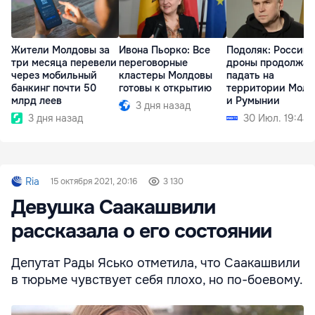
Жители Молдовы за
Ивона Пьорко: Все
Подоляк: Россий
три месяца перевели
переговорные
дроны продолжат
через мобильный
кластеры Молдовы
падать на
банкинг почти 50
готовы к открытию
территории Молд
млрд леев
и Румынии
3 дня назад
3 дня назад
30 Июл. 19:44
Ria
15 октября 2021, 20:16
3 130
Девушка Саакашвили
рассказала о его состоянии
Депутат Рады Ясько отметила, что Саакашвили
в тюрьме чувствует себя плохо, но по-боевому.