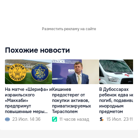
Разместить рекламу на сайте
Похожие новости
На матче «Шерифа» и
Кишинев
В Дубоссарах
израильского
предостерег от
ребенок едва не
«Маккаби»
покупки активов,
погиб, подавивши
предпримут
приватизируемых
инородным
повышенные меры
Тирасполем
предметом
безопасности
23 Июл. 14:36
11 часов назад
15 Июл. 23:11