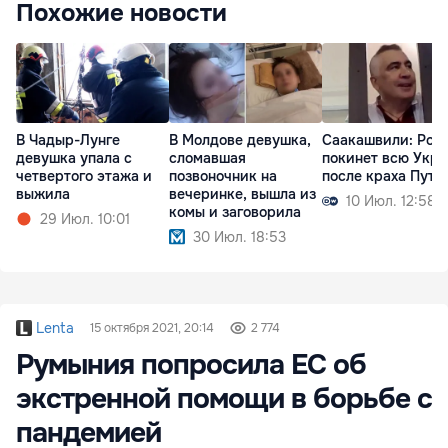
Похожие новости
В Чадыр-Лунге
В Молдове девушка,
Саакашвили: Рос
девушка упала с
сломавшая
покинет всю Укр
четвертого этажа и
позвоночник на
после краха Пути
выжила
вечеринке, вышла из
10 Июл. 12:58
комы и заговорила
29 Июл. 10:01
30 Июл. 18:53
Lenta
15 октября 2021, 20:14
2 774
Румыния попросила ЕС об
экстренной помощи в борьбе с
пандемией