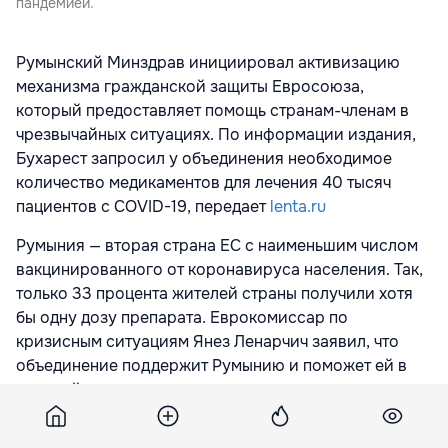
пандемией.
Румынский Минздрав инициировал активизацию
механизма гражданской защиты Евросоюза,
который предоставляет помощь странам-членам в
чрезвычайных ситуациях. По информации издания,
Бухарест запросил у объединения необходимое
количество медикаментов для лечения 40 тысяч
пациентов с COVID-19, передает
lenta.ru
Румыния — вторая страна ЕС с наименьшим числом
вакцинированного от коронавируса населения. Так,
только 33 процента жителей страны получили хотя
бы одну дозу препарата. Еврокомиссар по
кризисным ситуациям Янез Ленарчич заявил, что
объединение поддержит Румынию и поможет ей в
трудный период.
1 октября сообщалось, что в отделении интенсивной