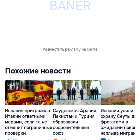
Разместить рекламу на сайте
Похожие новости
Испания пригрозила
Саудовская Аравия,
Испания усилива
Италии ответными
Пакистан и Турция
охрану Сеуты дв
мерами, если та не
образовали
фрегатами в
отменит пограничные
оборонительный
ожидании нового
проверки
союз
наплыва мигрант