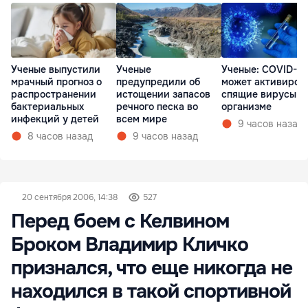
Ученые выпустили
Ученые
Ученые: COVID-19
мрачный прогноз о
предупредили об
может активиров
распространении
истощении запасов
спящие вирусы в
бактериальных
речного песка во
организме
инфекций у детей
всем мире
9 часов назад
8 часов назад
9 часов назад
20 сентября 2006, 14:38
527
Перед боем с Келвином
Броком Владимир Кличко
признался, что еще никогда не
находился в такой спортивной