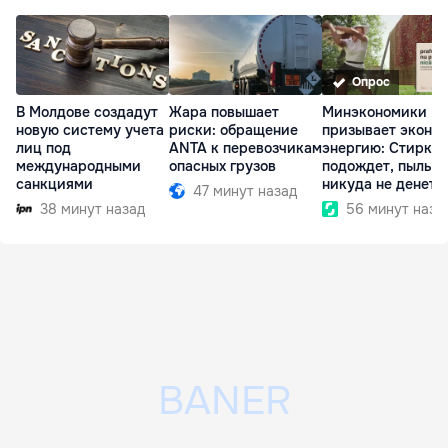
Опрос
В Молдове создадут
Жара повышает
Минэкономики
новую систему учета
риски: обращение
призывает эконо
лиц под
ANTA к перевозчикам
энергию: Стирка
международными
опасных грузов
подождет, пыль
санкциями
никуда не денетс
47 минут назад
38 минут назад
56 минут наза