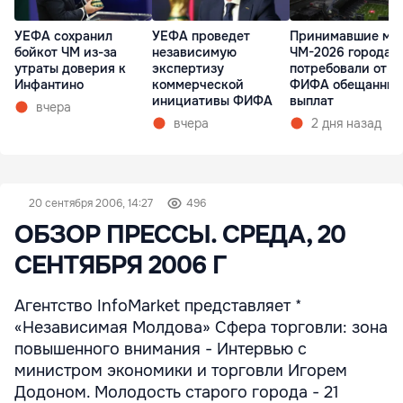
УЕФА сохранил
УЕФА проведет
Принимавшие ма
бойкот ЧМ из-за
независимую
ЧМ-2026 города 
утраты доверия к
экспертизу
потребовали от
Инфантино
коммерческой
ФИФА обещанных
инициативы ФИФА
выплат
вчера
вчера
2 дня назад
20 сентября 2006, 14:27
496
ОБЗОР ПРЕССЫ. СРЕДА, 20
СЕНТЯБРЯ 2006 Г
Агентство InfoMarket представляет *
«Независимая Молдова» Сфера торговли: зона
повышенного внимания - Интервью с
министром экономики и торговли Игорем
Додоном. Молодость старого города - 21