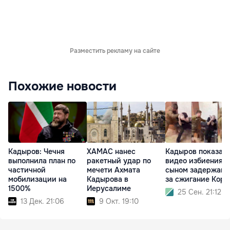
Разместить рекламу на сайте
Похожие новости
Кадыров: Чечня
ХАМАС нанес
Кадыров показал
выполнила план по
ракетный удар по
видео избиения е
частичной
мечети Ахмата
сыном задержанн
мобилизации на
Кадырова в
за сжигание Кора
1500%
Иерусалиме
25 Сен. 21:12
13 Дек. 21:06
9 Окт. 19:10