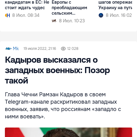
кандидатам в ЕС: Не
Европы с
шагов опережает
стоит ждать чудес
преобладающим
Украину на пути 
сельским
8 Июл. 08:34
8 Июл. 16:02
населением
8 Июл. 10:23
Mk
19 июля 2022, 21:16
12 028
Кадыров высказался о
западных военных: Позор
такой
Глава Чечни Рамзан Кадыров в своем
Telegram-канале раскритиковал западных
военных, заявив, что россиянам «западло с
ними воевать».