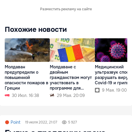
Разместить рекламу на сайте
Похожие новости
Молдаван
Молдаване с
Медицинский
предупредили о
двойным
ультразвук спосо
повышенной
гражданством могут
разрушать вирус
опасности пожаров в
участвовать в
Covid-19 и гриппа
Греции
программе для
9 Мая. 19:00
румынской диаспоры
30 Июл. 16:38
29 Мая. 20:09
Point
19 июля 2022, 21:07
5 927