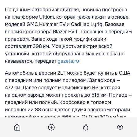
По данным автопроизводителя, новинка построена
на платформе Ultium, которая также лежит в основе
моделей GMC Hummer EV и Cadillac Lyriq. Базовая
версия кроссовера Blazer EV 1LT оснащена передним
приводом. Запас хода такой модификации
составляет 398 км. Мощность электрической
установки, которой оборудована машина, пока не
называется, передает
gazeta.ru
Автомобиль в версии 2LT можно будет купить в США
с передним или полным приводом. Запас хода —
472 км. Далее следует модификация RS, которая
на одном заряде может проехать до 515 км. Привод —
передний или полный. Кроссовер в топовом
исполнении SS оснащается двумя электромоторами
суммарной мощностью 565 л.с. От 0 до 100 км/час
такой автомобиль разгоняется за 4 с. Запас хода —
467 км.