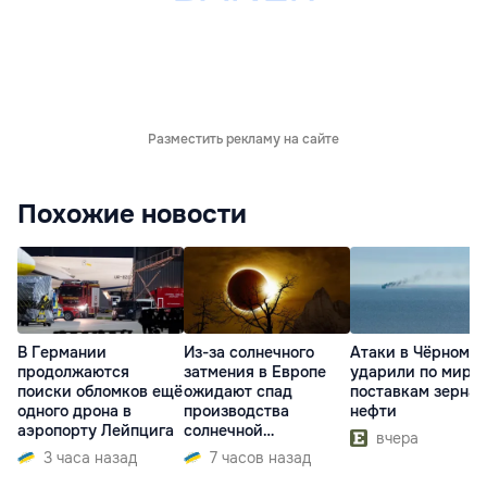
Разместить рекламу на сайте
Похожие новости
В Германии
Из-за солнечного
Атаки в Чёрном м
продолжаются
затмения в Европе
ударили по миро
поиски обломков ещё
ожидают спад
поставкам зерна 
одного дрона в
производства
нефти
аэропорту Лейпцига
солнечной
вчера
электроэнергии
3 часа назад
7 часов назад