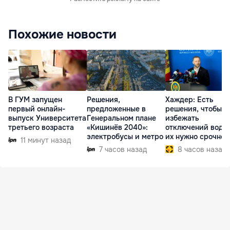
Похожие новости
В ГУМ запущен
Решения,
Хаждер: Есть
первый онлайн-
предложенные в
решения, чтобы
выпуск Университета
Генеральном плане
избежать
третьего возраста
«Кишинёв 2040»:
отключений воды,
электробусы и метро
их нужно срочно
11 минут назад
внедрить
7 часов назад
8 часов назад