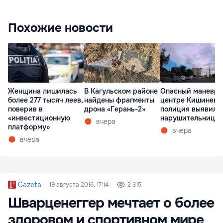
Похожие новости
Женщина лишилась
В Кагульском районе
Опасный маневр 
более 277 тысяч леев,
найдены фрагменты
центре Кишинева
поверив в
дрона «Герань-2»
полиция выявила
«инвестиционную
нарушительницу
вчера
платформу»
вчера
вчера
Gazeta
19 августа 2016, 17:14
2 315
Шварценеггер мечтает о более
здоровом и спортивном мире