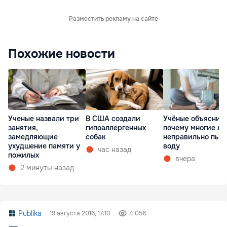
Разместить рекламу на сайте
Похожие новости
Ученые назвали три
В США создали
Учёные объяснил
занятия,
гипоаллергенных
почему многие л
замедляющие
собак
неправильно пью
ухудшение памяти у
воду
час назад
пожилых
вчера
2 минуты назад
Publika
19 августа 2016, 17:10
4 056