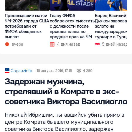
Принимавшие матчи
Главу ФИФА
Борец Василий
ЧМ-2026 города США
собираются сместить
Дьякон завоевал
потребовали от
с должности после
золото на
ФИФА обещанных
провала плана по
международном
выплат
продаже прав на ЧМ
турнире в Турции
вчера
4 дня назад
5 дней назад
Gagauzinfo
19 августа 2016, 17:15
4 290
Задержан мужчина,
стрелявший в Комрате в экс-
советника Виктора Василиогло
Николай Ибришим, пытавшийся убить прямо в
центре Комрата бывшего муниципального
советника Виктора Василиогло, задержан