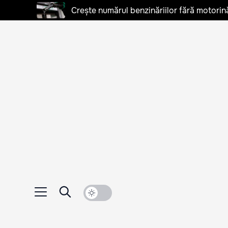
Crește numărul benzinăriilor fără motorină