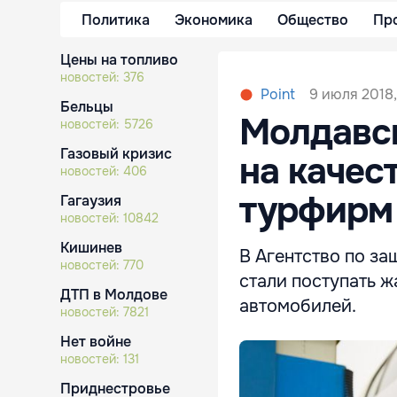
Политика
Экономика
Общество
Пр
Цены на топливо
новостей:
376
9 июля 2018,
Point
Бельцы
Молдавс
новостей:
5726
Газовый кризис
на качес
новостей:
406
турфирм
Гагаузия
новостей:
10842
Кишинев
В Агентство по за
новостей:
770
стали поступать 
ДТП в Молдове
автомобилей.
новостей:
7821
Нет войне
новостей:
131
Приднестровье