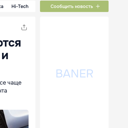
ка
Hi-Tech
Сообщить новость
ются
 и
все чаще
нта