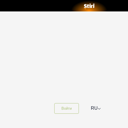
⌵
RU
Войти