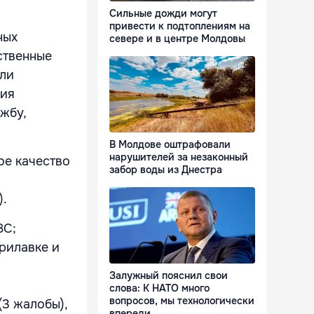
Сильные дожди могут
привести к подтоплениям на
ных
севере и в центре Молдовы
ственные
ели
ния
жбу,
В Молдове оштрафовали
нарушителей за незаконный
ое качество
забор воды из Днестра
).
ЗС;
рилавке и
Залужный пояснил свои
слова: К НАТО много
вопросов, мы технологически
(3 жалобы),
впереди