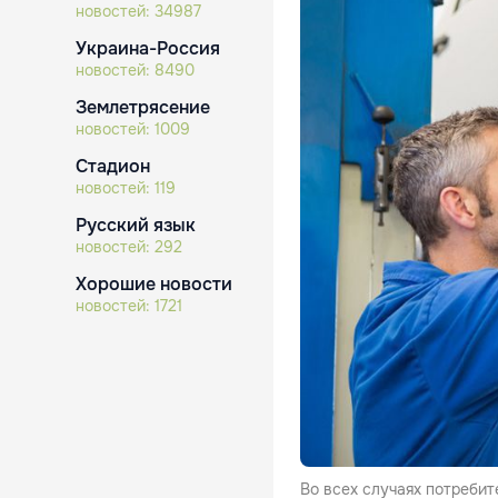
новостей:
34987
Украина-Россия
новостей:
8490
Землетрясение
новостей:
1009
Стадион
новостей:
119
Русский язык
новостей:
292
Хорошие новости
новостей:
1721
Во всех случаях потребит