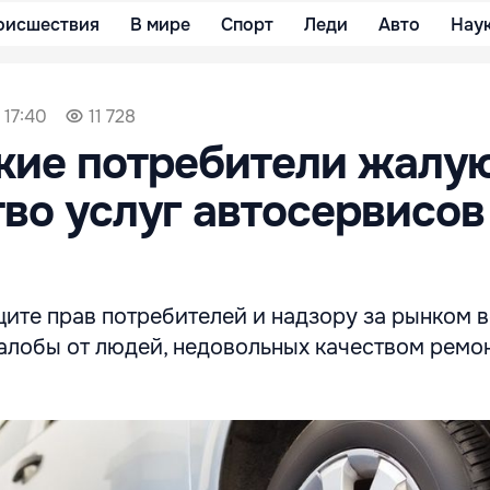
оисшествия
В мире
Спорт
Леди
Авто
Нау
 17:40
11 728
кие потребители жалу
тво услуг автосервисов
щите прав потребителей и надзору за рынком 
жалобы от людей, недовольных качеством ремо