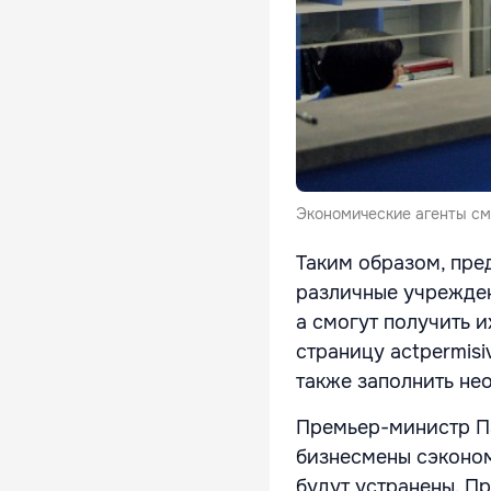
Экономические агенты см
Таким образом, пре
различные учрежден
а смогут получить и
страницу actpermisi
также заполнить не
Премьер-министр Па
бизнесмены сэконом
будут устранены. П