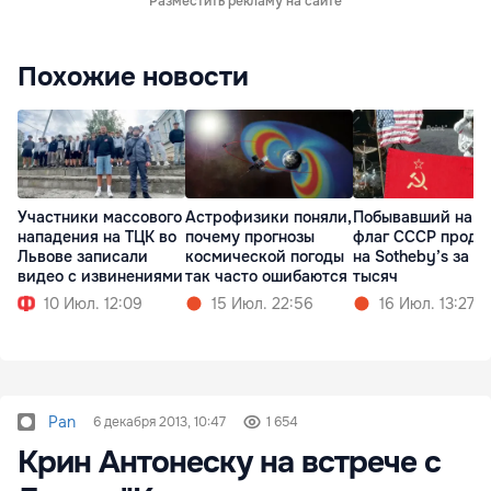
Разместить рекламу на сайте
Похожие новости
Участники массового
Астрофизики поняли,
Побывавший на Л
нападения на ТЦК во
почему прогнозы
флаг СССР прода
Львове записали
космической погоды
на Sotheby’s за $
видео с извинениями
так часто ошибаются
тысяч
10 Июл. 12:09
15 Июл. 22:56
16 Июл. 13:27
Pan
6 декабря 2013, 10:47
1 654
Крин Антонеску на встрече с