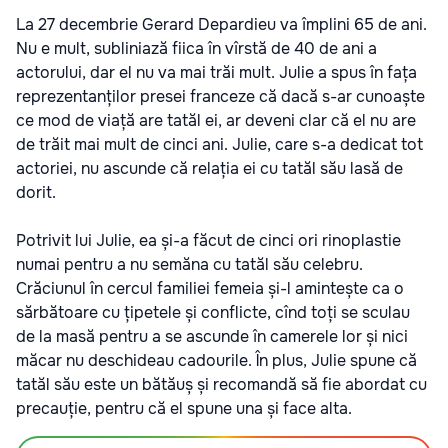
La 27 decembrie Gerard Depardieu va împlini 65 de ani.
Nu e mult, subliniază fiica în vîrstă de 40 de ani a
actorului, dar el nu va mai trăi mult. Julie a spus în fața
reprezentanților presei franceze că dacă s-ar cunoaște
ce mod de viață are tatăl ei, ar deveni clar că el nu are
de trăit mai mult de cinci ani. Julie, care s-a dedicat tot
actoriei, nu ascunde că relația ei cu tatăl său lasă de
dorit.
Potrivit lui Julie, ea și-a făcut de cinci ori rinoplastie
numai pentru a nu semăna cu tatăl său celebru.
Crăciunul în cercul familiei femeia și-l amintește ca o
sărbătoare cu țipetele și conflicte, cînd toți se sculau
de la masă pentru a se ascunde în camerele lor și nici
măcar nu deschideau cadourile. În plus, Julie spune că
tatăl său este un bătăuș și recomandă să fie abordat cu
precauție, pentru că el spune una și face alta.