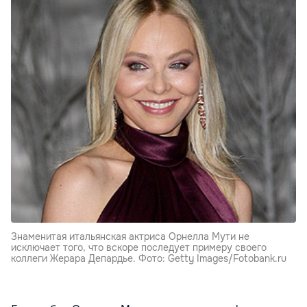
Знаменитая итальянская актриса Орнелла Мути не
исключает того, что вскоре последует примеру своего
коллеги Жерара Депардье. Фото: Getty Images/Fotobank.ru